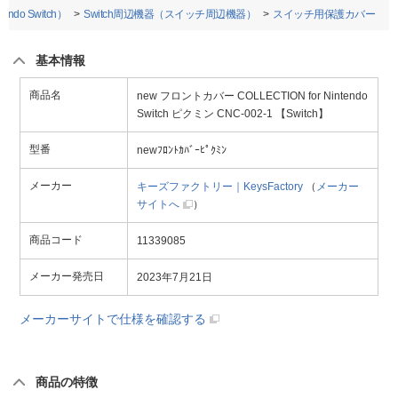
do Switch）
Switch周辺機器（スイッチ周辺機器）
スイッチ用保護カバー
基本情報
商品名
new フロントカバー COLLECTION for Nintendo
Switch ピクミン CNC-002-1 【Switch】
型番
newﾌﾛﾝﾄｶﾊﾞｰﾋﾟｸﾐﾝ
メーカー
キーズファクトリー｜KeysFactory
（
メーカー
サイトへ
）
商品コード
11339085
メーカー発売日
2023年7月21日
メーカーサイトで仕様を確認する
商品の特徴