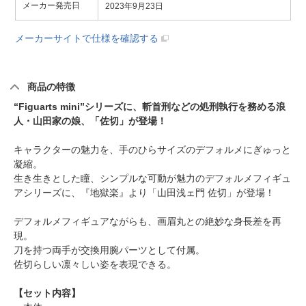
メーカー発売日
2023年9月23日
メーカーサイトで仕様を確認する
商品の特徴
“Figuarts mini”シリーズに、斬首刑などの処刑執行を務める浪
人・山田家の娘、「佐切」が登場！
キャラクターの魅力を、手のひらサイズのデフォルメにぎゅっと
凝縮。
生き生きとした瞳、シンプルな可動が魅力のデフォルメフィギュ
アシリーズに、『地獄楽』より「山田浅ェ門 佐切」が登場！
デフォルメフィギュアながらも、画眉丸との絶妙な身長差を再
現。
刀を持つ両手が交換用腕パーツとして付属。
佐切らしい凛々しい姿を表現できる。
【セット内容】