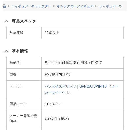
用品
フィギュア・キャラクター
キャラクターフィギュア
フィギュアーツ
商品スペック
対象年齢
15歳以上
基本情報
商品名
Figuarts mini 地獄楽 山田浅ェ門 佐切
型番
FMﾔﾏﾀﾞｻｴﾓﾝｻｷﾞﾘ
メーカー
バンダイスピリッツ｜BANDAI SPIRITS
（
メー
カーサイトへ
）
商品コード
11294290
メーカー希望小売
2,970円（税込）
価格