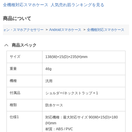
全機種対応スマホケース 人気売れ筋ランキングを見る
商品について
フォン・スマホアクセサリー
Androidスマホケース
全機種対応スマホケース
商品スペック
サイズ
138(W)×15(D)×235(H)mm
重量
46g
機種
汎用
付属品
ショルダー/ネックストラップ × 1
種類
防水ケース
仕様1
対応機種：最大対応サイズ 90(W)×15(D)×180
(H)mm
材質：ABS / PVC