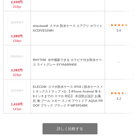
2,030円
203pt
shizukawill
スマホ 防水ケース エアアリ ホワイト
ACDIVE02WH
5.0
1,580円
158pt
RHYTHM
水中撮影できる カラビナ付き防水ケー
高
-
ス ライトグレー 9YYA66RH08
3,282円
329pt
ELECOM
スマホ防水ケース IPX8 ( 防水ケース ×
1 ネックストラップ ×1) 【 iPhone Android 等 6.
9インチまでの スマホ 対応】 水没防止設計 お風
4.2
呂 海 プール スキー スノボ アウトドア AQUA PR
1,410円
OOF ブラック ブラック P-WPSF04BK
141pt
詳しく比較する