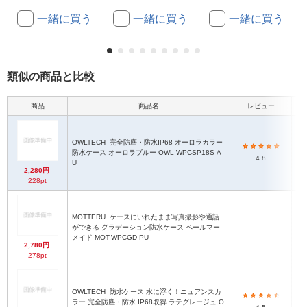
一緒に買う
一緒に買う
一緒に買う
類似の商品と比較
商品
商品名
レビュー
OWLTECH
完全防塵・防水IP68 オーロラカラー
防水ケース オーロラブルー OWL-WPCSP18S-A
13
4.8
U
2,280円
228pt
MOTTERU
ケースにいれたまま写真撮影や通話
ができる グラデーション防水ケース ペールマー
-
11
メイド MOT-WPCGD-PU
2,780円
278pt
OWLTECH
防水ケース 水に浮く！ニュアンスカ
ラー 完全防塵・防水 IP68取得 ラテグレージュ O