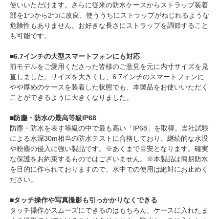
使いいただけます。さらに従来の防水ケースからストラップ装着
部を1つから2つに改良。使ううちにストラップがねじれるような
危険性もありません。お好きな長さにストラップを調節すること
も可能です。
■6.7インチの大型スマートフォンにも対応
前モデルをご愛用くださった皆様のご意見を元に内寸サイズを見
直しました。サイズを大きくし、6.7インチのスマートフォンに
やや厚めのケースを装着した状態でも、本製品をお使いいただく
ことができるように大きくなりました。
■防塵・防水の最高等級IP68
防塵・防水を表す等級の中で最も高い「IP68」を取得。当社試験
による水深30m相当の防水テストに合格しており、継続的な水没
や粉塵の侵入に強い製品です。※あくまで目安となります。確実
な保護をお約束するものではございません。※本製品は簡易防水
を目的に作られておりますので、水中での使用は絶対にお止めく
ださい。
■タッチ操作や写真撮影も引っかかりなくできる
タッチ操作がスムーズにできるのはもちろん、ケースに入れたま