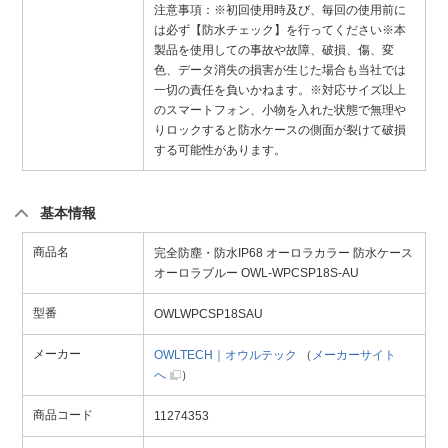
注意事項：※初回使用時及び、毎回の使用前に
は必ず【防水チェック】を行ってください※本
製品を使用しての事故や故障、破損、傷、変
色、データ消失の損害が生じた場合も当社では
一切の責任を負いかねます。※対応サイズ以上
のスマートフォン、小物を入れた状態で無理や
りロックすると防水ケースの側面が裂けて破損
する可能性があります。
基本情報
商品名
完全防塵・防水IP68 オーロラカラー 防水ケース
オーロラブルー OWL-WPCSP18S-AU
型番
OWLWPCSP18SAU
メーカー
OWLTECH｜オウルテック
（
メーカーサイト
へ
）
商品コード
11274353