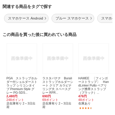
関連する商品をタグで探す
スマホケース Android
ブルー スマホケース
スマホケ
この商品を買った後に買われている商品
PGA ストラップホル
ラスタバナナ Burali
HAMEE 〔フィンガ
ダー付ショルダースト
ストラップホルダーシ
ーストラップ〕 Han
ラップ シリコンタイ
ート クリア カラビナ
dLinker Putto ベアリ
プ Premium Style グ
リング大 スペースグ
ング携帯ストラップ
レー PG-SDS...
レー RFR...
（ブラック）...
2,480円
690円
476円
248ポイント
69ポイント
48ポイント
店在庫有り 2～3日出
店在庫有り 2～3日出
在庫あり
荷
荷
(142)