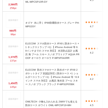
4.5
WL-WPCSP10R-GY
2,580円
258pt
オズマ
水に浮く IP68防塵防水ケース グレー PH-
1
WP02GY
4.7
980円
98pt
ELECOM
スマホ防水ケース IPX8 ( 防水ケース ×
1 ネックストラップ ×1) 【 iPhone Android 等 6.
9インチまでの スマホ 対応】 水没防止設計 お風
4.2
呂 海 プール スキー スノボ アウトドア AQUA PR
1,370円
OOF オーロラ オーロラ P-WPSF04ARR
137pt
ELECOM
防水スマホケース 防水ポーチ IPX8 2
ポケットタイプ 顔認証対応 ( 防水ケース ×1 ショ
ルダーストラップ ×1) 【 iPhone Android 等 ~6.9
4.2
インチ スマホ 対応】 お風呂 海水浴 プール スキ
1,450円
ー スノボ ブラック ブラック P-WPS2P05BK
145pt
OWLTECH
小物も入れられる 2WAYでも使える
16
防水ケース ホワイト OWL-WPCSP19-WH
4.5