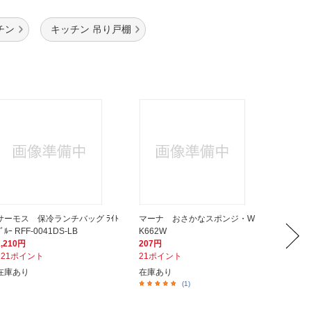
チン
キッチン 吊り戸棚
サーモス 保冷ランチバッグ ﾗｲﾄ
マーナ おさかなスポンジ・W
貝印 
ﾌﾞﾙｰ RFF-0041DS-LB
K662W
ロ） 00
2,210円
207円
1,320
221ポイント
21ポイント
132ポ
在庫あり
在庫あり
在庫あ
(1)