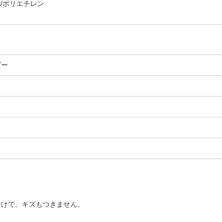
鋼/ポリエチレン
ダー
付けで、キズもつきません。