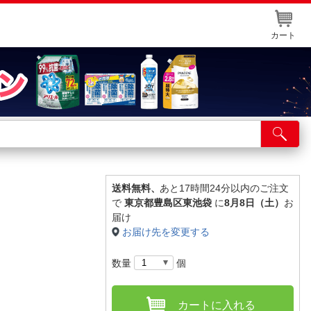
カート
店舗サービス
ット取り置き
イントカードWEB登録
送料無料、
あと17時間24分以内のご注文
で
東京都豊島区東池袋
に
8月8日（土）
お
舗情報・店舗一覧
届け
お届け先を変更する
取り寄せ品入荷状況照会
数量
個
カートに入れる