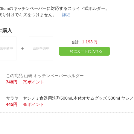
法
よくある質問・お問合せ
～28cmのキッチンペーパーに対応するスライド式ホルダー。
I
取り付けでキズをつけません。
詳細
ご利用規約
に購入
1,193
合計
円
E
一緒にカートに入れる
山研 キッチンペーパーホルダー
748円
75ポイント
サラヤ ヤシノミ食器用洗剤500mL本体オサムグッズ 500ml ヤシ
445円
45ポイント