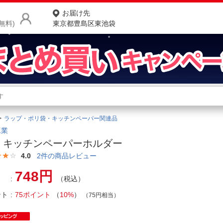
お届け先
無料)
東京都豊島区東池袋
商品をさがす
ランキングからさがす
ネ
ラップ・ポリ袋・キッチンペーパー関連品
カテゴリ一覧からさがす
ポ
工業
 キッチンペーパーホルダー
店
4.0
2
件の商品レビュー
お
748円
（税込）
お客様サポート
ント
75ポイント
（
10%
）
（75円相当）
ご利用ガイド