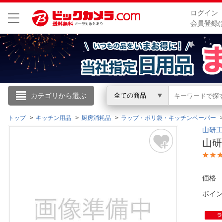
ログイン
会員登録(
こんにちは
カテゴリから選ぶ
全ての商品
ログイン
トップ
キッチン用品
厨房消耗品
ラップ・ポリ袋・キッチンペーパー
山研
山研
新規会員登録
会員メニュー
価格
ポイ
お買いもの履歴
閲覧履歴