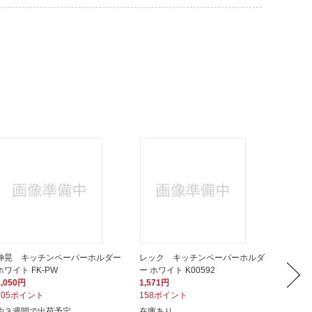
伸晃 キッチンペーパーホルダー
レック キッチンペーパーホルダ
パール
ホワイト FK-PW
ー ホワイト K00592
ッチンペ
1,050円
1,571円
1,550
105ポイント
158ポイント
155ポ
約３週間で出荷予定
在庫あり
入荷次