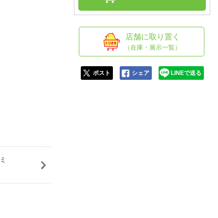
人窓口
R情報
店舗に取り置く
（在庫・展示一覧）
nglish / 中文
ポスト
シェア
LINEで送る
ノミ