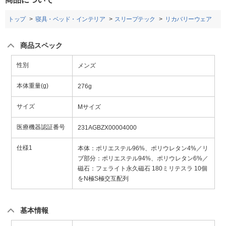
トップ
寝具・ベッド・インテリア
スリープテック
リカバリーウェア
商品スペック
性別
メンズ
本体重量(g)
276g
サイズ
Mサイズ
医療機器認証番号
231AGBZX00004000
仕様1
本体：ポリエステル96%、ポリウレタン4%／リ
ブ部分：ポリエステル94%、ポリウレタン6%／
磁石：フェライト永久磁石 180ミリテスラ 10個
をN極S極交互配列
基本情報