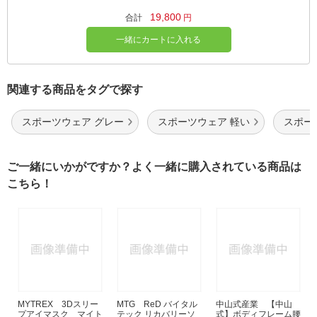
19,800
合計
円
一緒にカートに入れる
関連する商品をタグで探す
スポーツウェア グレー
スポーツウェア 軽い
スポー
ご一緒にいかがですか？よく一緒に購入されている商品は
こちら！
MYTREX 3Dスリー
MTG ReD バイタル
中山式産業 【中山
プアイマスク マイト
テック リカバリーソ
式】ボディフレーム腰