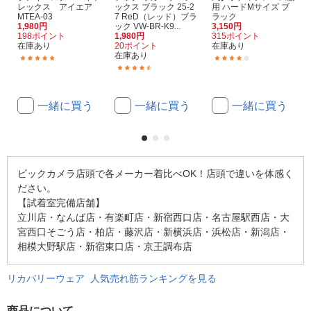
レックス アイエア
ックス ブラック 25-2
用 ハードMサイズ ブ
MTEA-03
7 ReD（レッド）ブラ
ラック
1,980円
ック VW-BR-K9...
3,150円
198ポイント
1,980円
315ポイント
在庫あり
20ポイント
在庫あり
在庫あり
(3)
(1)
(16)
一緒に買う
一緒に買う
一緒に買う
ビックカメラ店頭で各メーカー着比べOK！店頭で違いを体感く
ださい。
【試着室完備店舗】
立川店・なんば店・有楽町店・新宿西口店・名古屋駅西店・大
宮西口そごう店・柏店・藤沢店・新横浜店・浜松店・新潟店・
相模大野駅店・新宿東口店・京王調布店
リカバリーウェア 人気売れ筋ランキングを見る
商品について