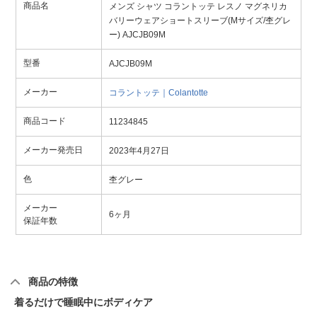
商品名
メンズ シャツ コラントッテ レスノ マグネリカ
バリーウェアショートスリーブ(Mサイズ/杢グレ
ー) AJCJB09M
型番
AJCJB09M
メーカー
コラントッテ｜Colantotte
商品コード
11234845
メーカー発売日
2023年4月27日
色
杢グレー
メーカー
6ヶ月
保証年数
商品の特徴
着るだけで睡眠中にボディケア