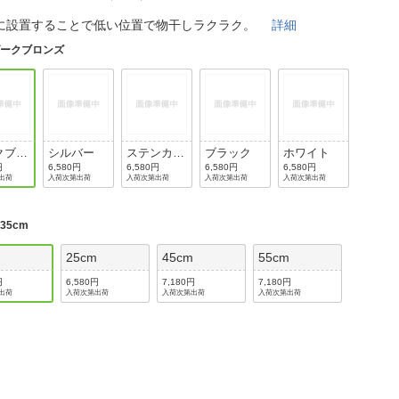
法
よくある質問・お問合せ
に設置することで低い位置で物干しラクラク。
詳細
I
ご利用規約
ダークブロンズ
E
クブロ
シルバー
ステンカラ
ブラック
ホワイト
ー
円
6,580円
6,580円
6,580円
6,580円
出荷
入荷次第出荷
入荷次第出荷
入荷次第出荷
入荷次第出荷
:
35cm
m
25cm
45cm
55cm
円
6,580円
7,180円
7,180円
出荷
入荷次第出荷
入荷次第出荷
入荷次第出荷