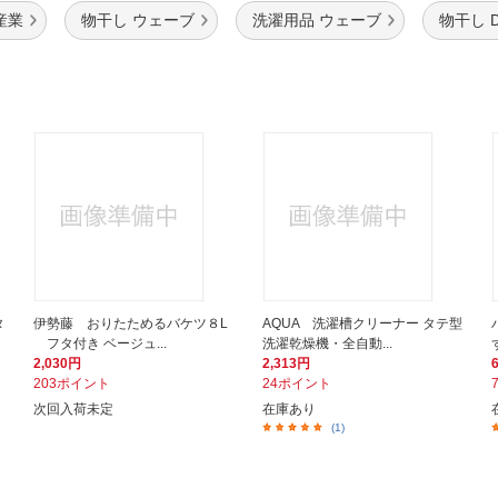
産業
物干し ウェーブ
洗濯用品 ウェーブ
物干し D
タ
伊勢藤 おりたためるバケツ８L
AQUA 洗濯槽クリーナー タテ型
フタ付き ベージュ...
洗濯乾燥機・全自動...
2,030円
2,313円
203ポイント
24ポイント
次回入荷未定
在庫あり
(1)