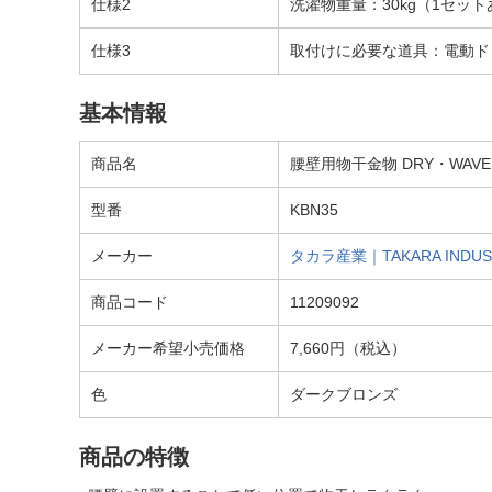
仕様2
洗濯物重量：30kg（1セッ
仕様3
取付けに必要な道具：電動ド
基本情報
商品名
腰壁用物干金物 DRY・WAV
型番
KBN35
メーカー
タカラ産業｜TAKARA INDUS
商品コード
11209092
メーカー希望小売価格
7,660円（税込）
色
ダークブロンズ
商品の特徴