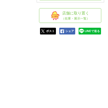
人窓口
R情報
店舗に取り置く
（在庫・展示一覧）
ポスト
シェア
LINEで送る
nglish / 中文