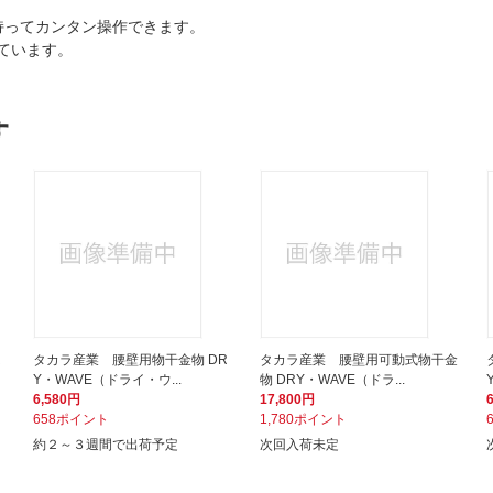
持ってカンタン操作できます。
ています。
す
R
タカラ産業 腰壁用物干金物 DR
タカラ産業 腰壁用可動式物干金
Y・WAVE（ドライ・ウ...
物 DRY・WAVE（ドラ...
6,580円
17,800円
658ポイント
1,780ポイント
約２～３週間で出荷予定
次回入荷未定