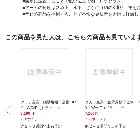
■腰壁に設置することで低い位置で物干しラクラク。
■アームの角度は斜め上、水平、さらに収納の3通り、竿を
■音止め部品を採用することで不快な金属音を大幅に軽減し
この商品を見た人は、こちらの商品も見ていま
物 DR
タカラ産業 腰壁用物干金物 DR
タカラ産業 腰壁用物干金物 D
Y・WAVE（ドライ・ウ...
Y・WAVE（ドライ・ウ...
7,180円
7,180円
718ポイント
718ポイント
約２～３週間で出荷予定
約２～３週間で出荷予定