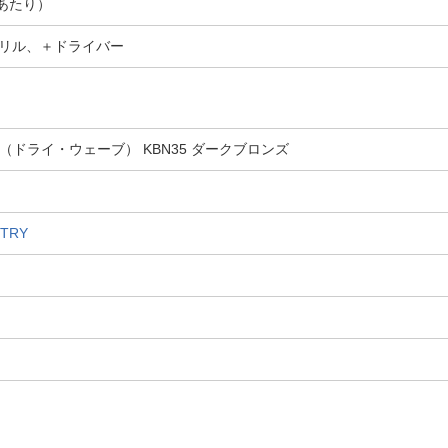
トあたり）
リル、＋ドライバー
E（ドライ・ウェーブ） KBN35 ダークブロンズ
TRY