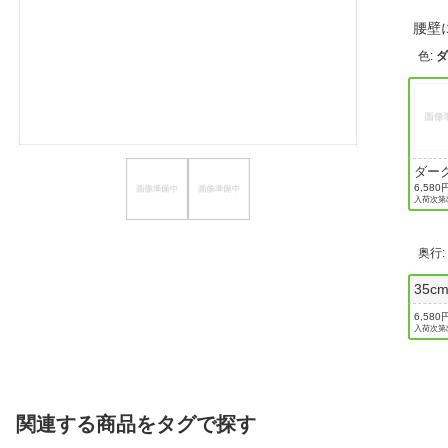
ほしいもの
腰壁
色
:
お知らせ
ダー
ンズ
6,580
入荷次第
奥行
35c
6,580
入荷次第
関連する商品をタグで探す