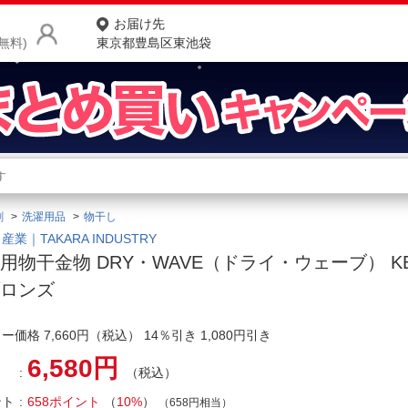
お届け先
無料)
東京都豊島区東池袋
商品をさがす
ランキングからさがす
ネ
剤
洗濯用品
物干し
カテゴリ一覧からさがす
ポ
産業｜TAKARA INDUSTRY
用物干金物 DRY・WAVE（ドライ・ウェーブ） KB
店
ブロンズ
お
ー価格 7,660円（税込） 14％引き 1,080円引き
お客様サポート
6,580円
（税込）
ご利用ガイド
ント
658ポイント
（
10%
）
（658円相当）