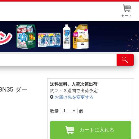
カート
店舗サービス
ット取り置き
イントカードWEB登録
送料無料、
入荷次第出荷
N35 ダー
約２～３週間で出荷予定
舗情報・店舗一覧
お届け先を変更する
取り寄せ品入荷状況照会
数量
個
カートに入れる