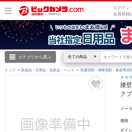
ログイン
会員登録(
こんにちは
カテゴリから選ぶ
全ての商品
ログイン
トップ
医薬品・日用品・化粧品・ペット
洗濯洗剤・掃除洗剤・食器用洗
タカラ
腰壁
新規会員登録
ク
会員メニュー
メーカ
お買いもの履歴
価格
閲覧履歴
ポイ