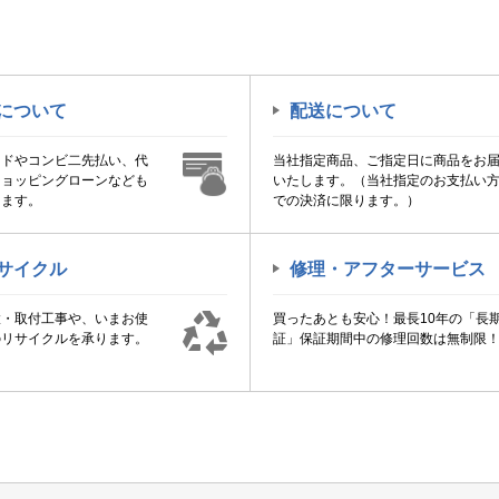
について
配送について
ードやコンビ二先払い、代
当社指定商品、ご指定日に商品をお
ショッピングローンなども
いたします。（当社指定のお支払い
けます。
での決済に限ります。）
サイクル
修理・アフターサービス
置・取付工事や、いまお使
買ったあとも安心！最長10年の「長
のリサイクルを承ります。
証」保証期間中の修理回数は無制限