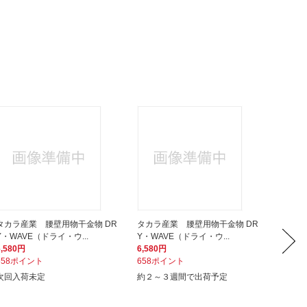
タカラ産業 腰壁用物干金物 DR
タカラ産業 腰壁用物干金物 DR
タカラ
Y・WAVE（ドライ・ウ...
Y・WAVE（ドライ・ウ...
Y・WA
6,580円
6,580円
6,580
658ポイント
658ポイント
658ポ
次回入荷未定
約２～３週間で出荷予定
次回入