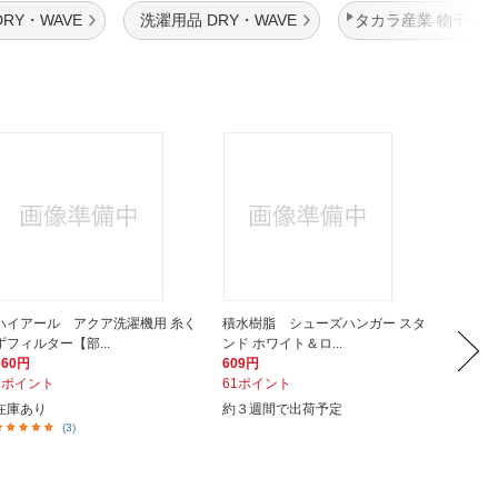
RY・WAVE
洗濯用品 DRY・WAVE
タカラ産業 物干金
ハイアール アクア洗濯機用 糸く
積水樹脂 シューズハンガー スタ
日立 
ずフィルター【部...
ンド ホワイト＆ロ...
枚入） 
660円
609円
2,510
7ポイント
61ポイント
251ポ
在庫あり
約３週間で出荷予定
在庫あ
(3)