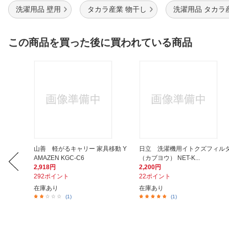
洗濯用品 壁用
タカラ産業 物干し
洗濯用品 タカラ
この商品を買った後に買われている商品
0.8V
山善 軽がるキャリー 家具移動 Y
日立 洗濯機用イトクズフィル
AMAZEN KGC-C6
（カブヨウ） NET-K...
2,918円
2,200円
292ポイント
22ポイント
在庫あり
在庫あり
(1)
(1)