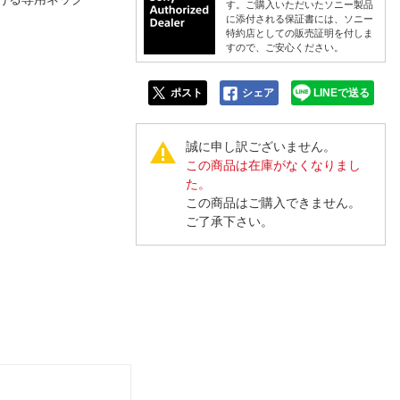
人窓口
す。ご購入いただいたソニー製品
に添付される保証書には、ソニー
特約店としての販売証明を付しま
R情報
すので、ご安心ください。
ポスト
シェア
LINEで送る
nglish / 中文
誠に申し訳ございません。
この商品は在庫がなくなりまし
た。
この商品はご購入できません。
ご了承下さい。