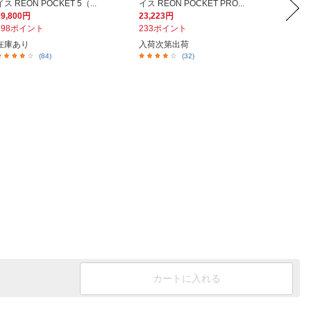
イス REON POCKET 5（...
イス REON POCKET PRO...
イス RE
19,800円
23,223円
25,24
198ポイント
233ポイント
253ポ
在庫あり
入荷次第出荷
販売を
(84)
(32)
カートに入れる