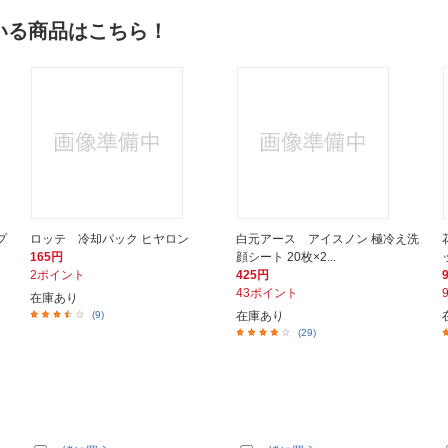
いる商品はこちら！
プ
ロッテ 冷却パック ヒヤロン
白元アース アイスノン 極冷え洗
165円
顔シート 20枚×2...
2ポイント
425円
43ポイント
在庫あり
(9)
在庫あり
(29)