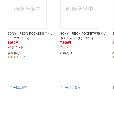
ン
SONY REON POCKET専用イン
SONY REON POCKET専用ビジ
ナーウエア（S） ベージ...
ネスシャツ （L） ホワイ...
1,980円
7,700円
20ポイント
77ポイント
在庫あり
在庫あり
(7)
一緒に買う
一緒に買う