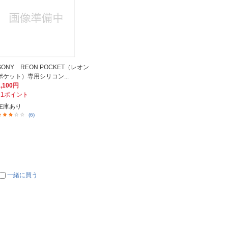
SONY REON POCKET（レオン
ポケット）専用シリコン...
1,100円
11ポイント
在庫あり
(6)
一緒に買う