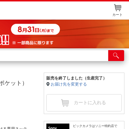
カート
店舗サービス
ット取り置き
イントカードWEB登録
販売を終了しました（生産完了）
ンポケット）
お届け先を変更する
舗情報・店舗一覧
取り寄せ品入荷状況照会
カートに入れる
ビックカメラはソニー特約店で
だける専用ネック