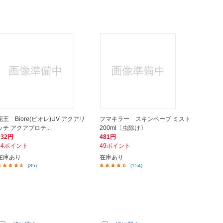
花王 Biore(ビオレ)UV アクアリ
フマキラー スキンベープ ミスト
ッチ アクアプロテ...
200ml〔虫除け〕
932円
481円
94ポイント
49ポイント
在庫あり
在庫あり
(85)
(154)