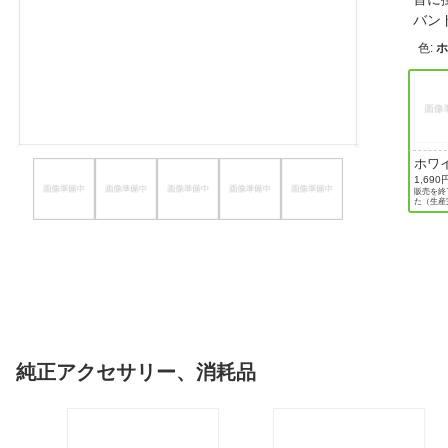
バン
ほしいもの
色
:
お知らせ
ホワ
1,690
販売を終
た（生産
純正アクセサリー、消耗品