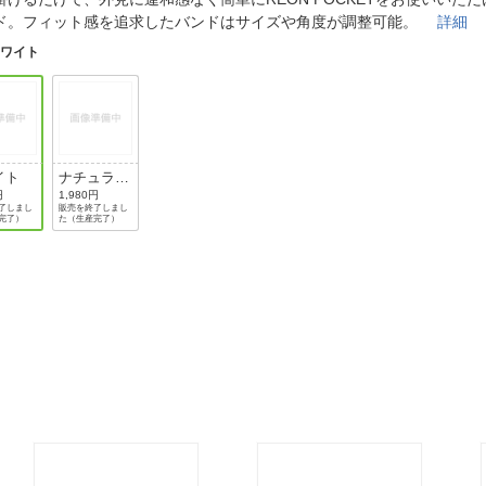
法
よくある質問・お問合せ
ド。フィット感を追求したバンドはサイズや角度が調整可能。
詳細
I
ホワイト
ご利用規約
E
イト
ナチュラル
ベージュ
円
1,980円
了しまし
販売を終了しまし
完了）
た（生産完了）