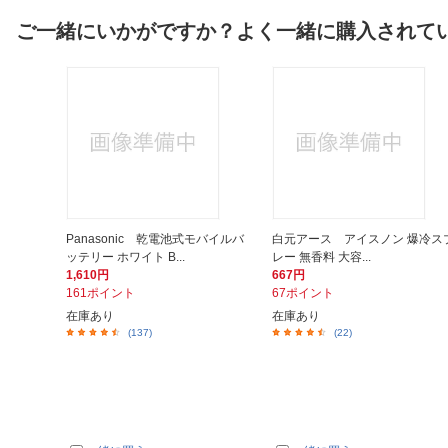
ご一緒にいかがですか？よく一緒に購入されて
Panasonic 乾電池式モバイルバ
白元アース アイスノン 爆冷ス
ッテリー ホワイト B...
レー 無香料 大容...
1,610円
667円
161ポイント
67ポイント
在庫あり
在庫あり
(137)
(22)