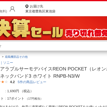
お届け先
無料)
東京都豊島区東池袋
商品をさがす
ランキングからさがす
ネ
扇風機部品その他
カテゴリ一覧からさがす
ポ
Y｜ソニー
アラブルサーモデバイスREON POCKET（レオ
店
ネックバンド3 ホワイト RNPB-N3/W
お
4.2
5
件の商品レビュー
お客様サポート
1,690円
（税込）
ント
17ポイント
（17円相当）
ご利用ガイド
掛けるだけで、外見に違和感なく簡単にREON POCKETをお使いいた