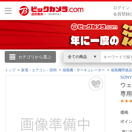
ログイン
会員登録(
こんにちは
カテゴリから選ぶ
全ての商品
ログイン
トップ
家電・エアコン・照明
扇風機・サーキュレーター
扇風機関連品
SON
ウェ
新規会員登録
専用
会員メニュー
価格
お買いもの履歴
ポイ
閲覧履歴
首に