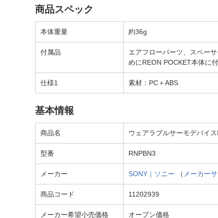
商品スペック
本体重量
約36g
付属品
エアフローパーツ、スペーサー（※
めにREON POCKET本体
仕様1
素材：PC＋ABS
基本情報
商品名
ウェアラブルサーモデバイスRE
型番
RNPBN3
メーカー
SONY｜ソニー
（
メーカーサ
商品コード
11202939
メーカー希望小売価格
オープン価格