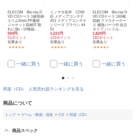
ELECOM Blu-ray D
イノマタ化学 CD対
ELECOM Blu-ray D
VD CDケース 1枚収納
応 メディアコンテナ
VD CDケース 160枚
スリム5mm PP素材
451 メディアコンテナ
収納 ファスナーケー
ジャケット収納可 割
シリーズ ブラウン 44
ス 補強パーツ付 自立
れに強い 10枚組...
51
タイプ ハンドル...
504円
1,221円
1,820円
51ポイント
123ポイント
182ポイント
在庫あり
在庫あり
在庫あり
(25)
(9)
(51)
一緒に買う
一緒に買う
一緒に買う
邦楽（CD） 人気売れ筋ランキングを見る
商品について
トップ
ゲーム・映画・音楽
CD
邦楽（CD）
商品スペック