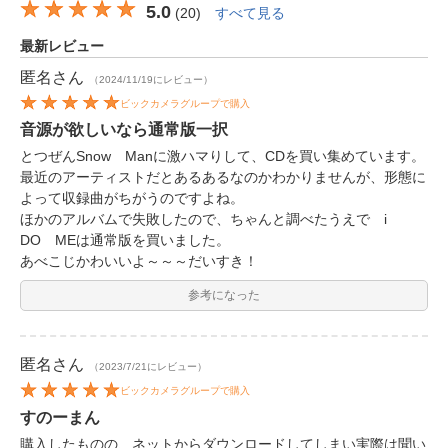
5.0
(
20
)
すべて見る
最新レビュー
匿名
さん
（2024/11/19にレビュー）
ビックカメラグループで購入
音源が欲しいなら通常版一択
とつぜんSnow Manに激ハマりして、CDを買い集めています。
最近のアーティストだとあるあるなのかわかりませんが、形態に
よって収録曲がちがうのですよね。
ほかのアルバムで失敗したので、ちゃんと調べたうえで i
DO MEは通常版を買いました。
あべこじかわいいよ～～～だいすき！
参考になった
匿名
さん
（2023/7/21にレビュー）
ビックカメラグループで購入
すのーまん
購入したものの、ネットからダウンロードしてしまい実際は聞い