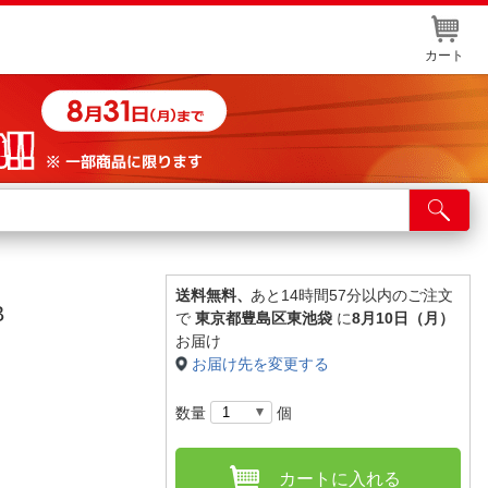
カート
店舗サービス
ット取り置き
イントカードWEB登録
送料無料、
あと14時間57分以内のご注文
B
で
東京都豊島区東池袋
に
8月10日（月）
舗情報・店舗一覧
お届け
お届け先を変更する
取り寄せ品入荷状況照会
数量
個
カートに入れる