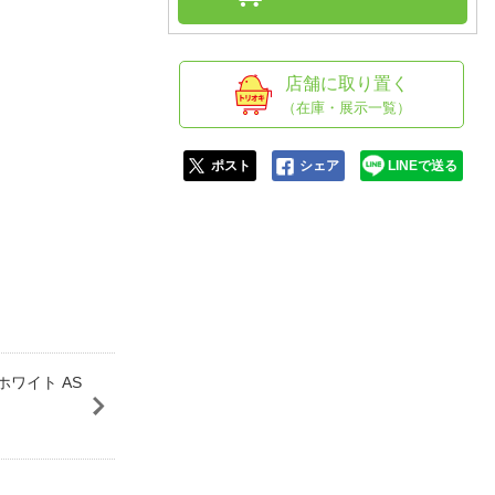
人窓口
R情報
店舗に取り置く
（在庫・展示一覧）
nglish / 中文
ポスト
シェア
LINEで送る
ホワイト AS