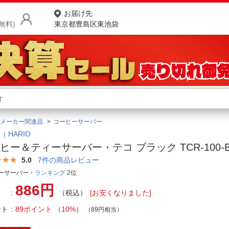
お届け先
無料)
東京都豊島区東池袋
商品をさがす
ランキングからさがす
ネ
メーカー関連品
コーヒーサーバー
カテゴリ一覧からさがす
ポ
｜HARIO
ヒー＆ティーサーバー・テコ ブラック TCR-100-
店
5.0
7
件の商品レビュー
お
ーサーバー・
ランキング
2位
886円
お客様サポート
（税込）
[お安くなりました]
ント
89ポイント
（
10%
）
（89円相当）
ご利用ガイド