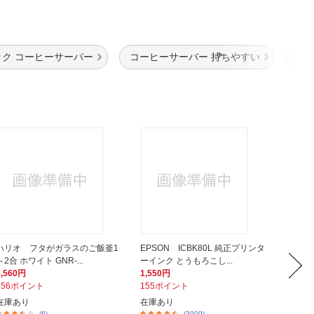
ック コーヒーサーバー
コーヒーサーバー 持ちやすい
大
ハリオ フタがガラスのご飯釜1
EPSON ICBK80L 純正プリンタ
ELP
～2合 ホワイト GNR-...
ーインク とうもろこし...
（日立用
6,560円
1,550円
1,983
656ポイント
155ポイント
199ポ
在庫あり
在庫あり
在庫あ
(6)
(3009)