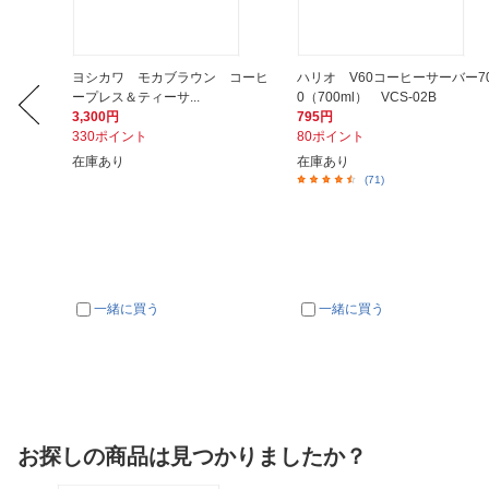
＆B ケ
ヨシカワ モカブラウン コーヒ
ハリオ V60コーヒーサーバー7
ープレス＆ティーサ...
0（700ml） VCS-02B
3,300円
795円
330ポイント
80ポイント
在庫あり
在庫あり
(71)
一緒に買う
一緒に買う
お探しの商品は見つかりましたか？