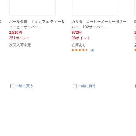
0
パール金属 ｉｅカフェ ティー＆
カリタ コーヒーメーカー用サー
コーヒーサーバー...
バー 102サーバー ...
2,510円
972円
251ポイント
98ポイント
次回入荷未定
在庫あり
(4)
一緒に買う
一緒に買う