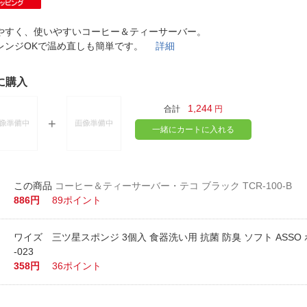
法
よくある質問・お問合せ
I
やすく、使いやすいコーヒー＆ティーサーバー。
ご利用規約
レンジOKで温め直しも簡単です。
詳細
に購入
E
1,244
合計
円
一緒にカートに入れる
コーヒー＆ティーサーバー・テコ ブラック TCR-100-B
886円
89ポイント
ワイズ 三ツ星スポンジ 3個入 食器洗い用 抗菌 防臭 ソフト ASSO 
-023
358円
36ポイント