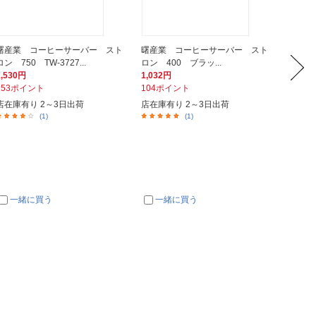
曙産業 コーヒーサーバー スト
曙産業 コーヒーサーバー スト
曙産業
ロン 750 TW-3727...
ロン 400 ブラッ...
ロン 5
1,530円
1,032円
1,420
153ポイント
104ポイント
142ポ
店在庫有り 2～3日出荷
店在庫有り 2～3日出荷
入荷次
(1)
(1)
一緒に買う
一緒に買う
一