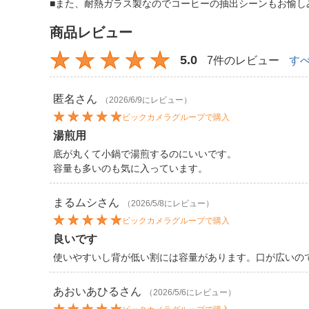
■また、耐熱ガラス製なのでコーヒーの抽出シーンもお愉し
商品レビュー
5.0
7件のレビュー
す
匿名
さん
（2026/6/9にレビュー）
ビックカメラグループで購入
湯煎用
底が丸くて小鍋で湯煎するのにいいです。
容量も多いのも気に入っています。
まるムシ
さん
（2026/5/8にレビュー）
ビックカメラグループで購入
良いです
使いやすいし背が低い割には容量があります。口が広いの
あおいあひる
さん
（2026/5/6にレビュー）