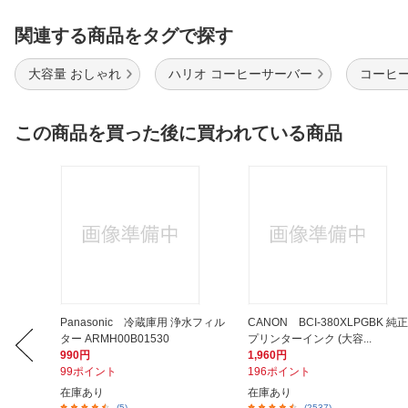
関連する商品をタグで探す
大容量 おしゃれ
ハリオ コーヒーサーバー
コーヒー
この商品を買った後に買われている商品
源タップ
Panasonic 冷蔵庫用 浄水フィル
CANON BCI-380XLPGBK 純正
ター ARMH00B01530
プリンターインク (大容...
990円
1,960円
99ポイント
196ポイント
在庫あり
在庫あり
(5)
(2537)