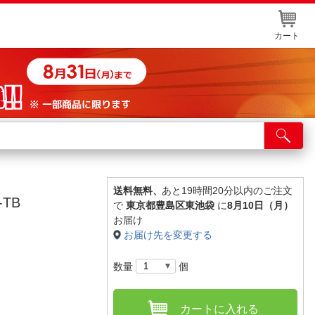
カート
店舗サービス
ット取り置き
イントカードWEB登録
送料無料、
あと19時間20分以内のご注文
TB
で
東京都豊島区東池袋
に
8月10日（月）
舗情報・店舗一覧
お届け
お届け先を変更する
取り寄せ品入荷状況照会
数量
個
カートに入れる