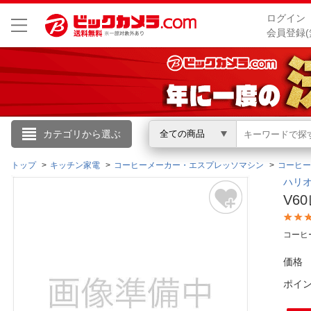
ログイン
会員登録(
こんにちは
カテゴリから選ぶ
全ての商品
ログイン
トップ
キッチン家電
コーヒーメーカー・エスプレッソマシン
コーヒー
ハリオ
V6
新規会員登録
コーヒ
会員メニュー
価格
お買いもの履歴
ポイ
閲覧履歴