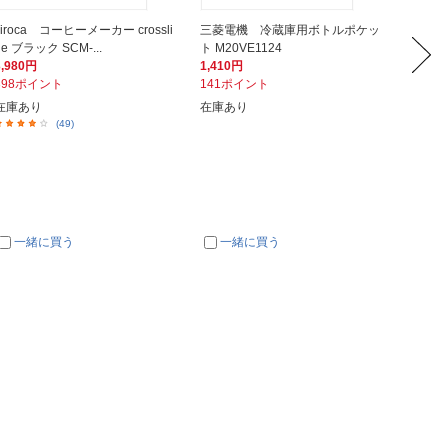
siroca コーヒーメーカー crossli
三菱電機 冷蔵庫用ボトルポケッ
IRIS
ne ブラック SCM-...
ト M20VE1124
シート 
3,980円
1,410円
2,780
398ポイント
141ポイント
278ポ
在庫あり
在庫あり
在庫あ
(49)
一緒に買う
一緒に買う
一