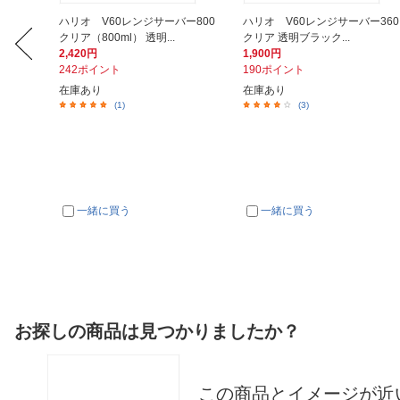
バー 6
ハリオ V60レンジサーバー800
ハリオ V60レンジサーバー360
クリア（800ml） 透明...
クリア 透明ブラック...
2,420円
1,900円
242ポイント
190ポイント
在庫あり
在庫あり
(1)
(3)
一緒に買う
一緒に買う
お探しの商品は見つかりましたか？
この商品とイメージが近