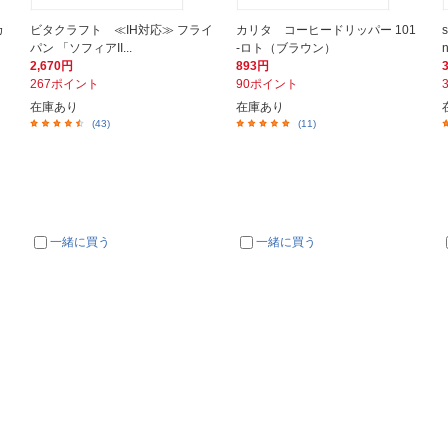
カ
ビタクラフト ≪IH対応≫ フライ
カリタ コーヒードリッパー 101
パン 「ソフィアII...
-ロト（ブラウン）
2,670円
893円
267ポイント
90ポイント
在庫あり
在庫あり
(43)
(11)
一緒に買う
一緒に買う