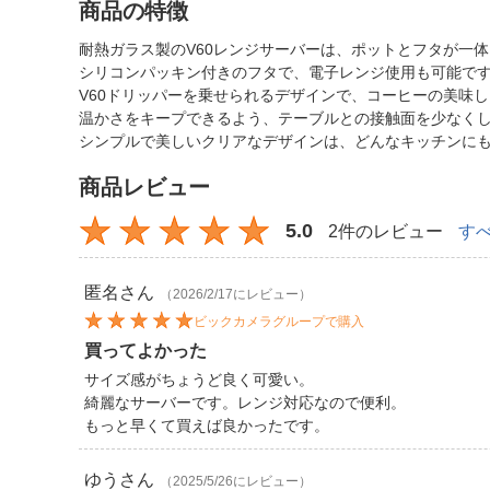
商品の特徴
耐熱ガラス製のV60レンジサーバーは、ポットとフタが一
シリコンパッキン付きのフタで、電子レンジ使用も可能で
V60ドリッパーを乗せられるデザインで、コーヒーの美味
温かさをキープできるよう、テーブルとの接触面を少なく
シンプルで美しいクリアなデザインは、どんなキッチンに
商品レビュー
5.0
2件のレビュー
す
匿名
さん
（2026/2/17にレビュー）
ビックカメラグループで購入
買ってよかった
サイズ感がちょうど良く可愛い。
綺麗なサーバーです。レンジ対応なので便利。
もっと早くて買えば良かったです。
ゆう
さん
（2025/5/26にレビュー）