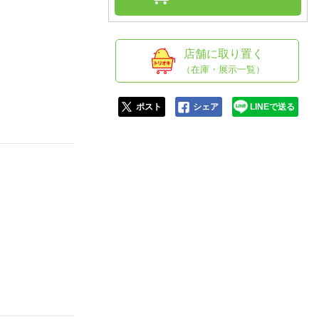
人窓口
R情報
店舗に取り置く
（在庫・展示一覧）
nglish / 中文
ポスト
シェア
LINEで送る