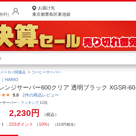
お届け先
無料)
東京都豊島区東池袋
商品をさがす
ランキングからさがす
ネ
メーカー関連品
コーヒーサーバー
カテゴリ一覧からさがす
ポ
｜HARIO
0レンジサーバー600クリア 透明ブラック XGSR-60-
店
5.0
2
件の商品レビュー
お
ーサーバー・
ランキング
11位
2,230円
お客様サポート
（税込）
ント
223ポイント
（
10%
）
（223円相当）
ご利用ガイド