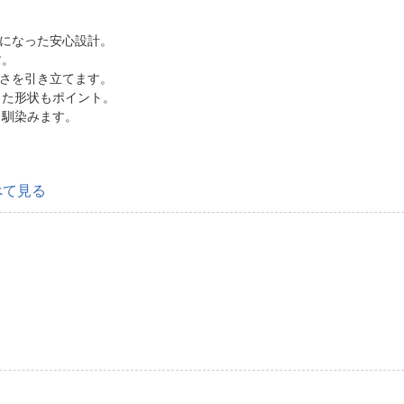
体になった安心設計。
す。
しさを引き立てます。
した形状もポイント。
も馴染みます。
べて見る