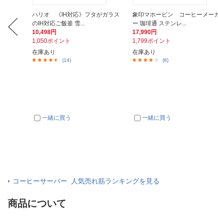
ーツジャ
ハリオ 《IH対応》フタがガラス
象印マホービン コーヒーメー
のIH対応ご飯釜 雪...
ー 珈琲通 ステンレ...
10,498円
17,990円
1,050ポイント
1,799ポイント
在庫あり
在庫あり
(14)
(8)
一緒に買う
一緒に買う
コーヒーサーバー 人気売れ筋ランキングを見る
商品について