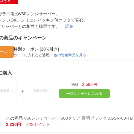
法
よくある質問・お問合せ
I
ガラス製のV60レンジサーバー。
ご利用規約
レンジOK、シリコンパッキン付きフタで安心。
0ドリッパーとの相性も抜群です。
詳細
の商品のキャンペーン
E
特別クーポン [20%引き]
ーポン
カートに入れると適用。
他の対象商品を見る
に購入
2,588
合計
円
一緒にカートに入れる
V60レンジサーバー600クリア 透明ブラック XGSR-60-TB
2,230円
223ポイント