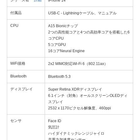
シリーズ名
詳細
iPhone 14
付属品
USB-C - Lightningケーブル、マニュアル
CPU
A15 Bionicチップ
2つの高性能コアと4つの高効率コアを搭載した6
コアCPU
5コアGPU
16コアNeural Engine
WiFi規格
2x2 MIMO対応Wi-Fi 6（802.11ax）
Bluetooth
Bluetooth 5.3
ディスプレイ
Super Retina XDRディスプレイ
6.1インチ（対角）オールスクリーンOLEDディ
スプレイ
2532 x 1170ピクセル解像度、460ppi
センサ
Face ID
気圧計
ハイダイナミックレンジジャイロ
高重力加速度センサー