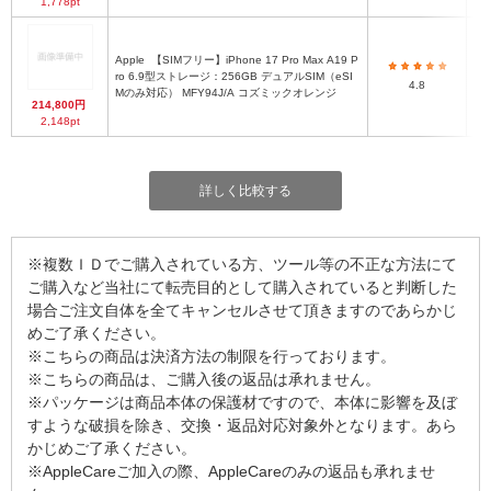
1,778pt
Apple
【SIMフリー】iPhone 17 Pro Max A19 P
ro 6.9型ストレージ：256GB デュアルSIM（eSI
4.8
Mのみ対応） MFY94J/A コズミックオレンジ
214,800円
2,148pt
詳しく比較する
※複数ＩＤでご購入されている方、ツール等の不正な方法にて
ご購入など当社にて転売目的として購入されていると判断した
場合ご注文自体を全てキャンセルさせて頂きますのであらかじ
めご了承ください。
※こちらの商品は決済方法の制限を行っております。
※こちらの商品は、ご購入後の返品は承れません。
※パッケージは商品本体の保護材ですので、本体に影響を及ぼ
すような破損を除き、交換・返品対応対象外となります。あら
かじめご了承ください。
※AppleCareご加入の際、AppleCareのみの返品も承れませ