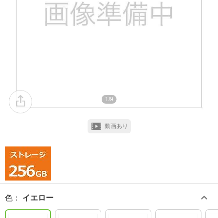
1/9
動画あり
色
：
イエロー