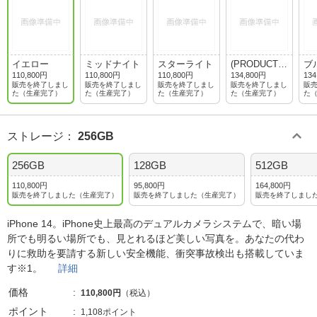
イエロー
ミッドナイト
スターライト
(PRODUCT)R
ブ
ED
110,800円
110,800円
110,800円
134,800円
134
販売を終了しまし
販売を終了しまし
販売を終了しまし
販売を終了しまし
販
た（生産完了）
た（生産完了）
た（生産完了）
た（生産完了）
た
ストレージ
：
256GB
256GB
128GB
512GB
110,800円
95,800円
164,800円
販売を終了しました（生産完了）
販売を終了しました（生産完了）
販売を終了しまし
iPhone 14。iPhone史上最高のデュアルカメラシステムで、暗い場
所でも明るい場所でも、見とれるほど美しい写真を。あなたの代わ
りに救助を要請する新しい安全機能、衝突事故検出も搭載していま
す※1。
詳細
価格
110,800円
（税込）
ポイント
1,108ポイント