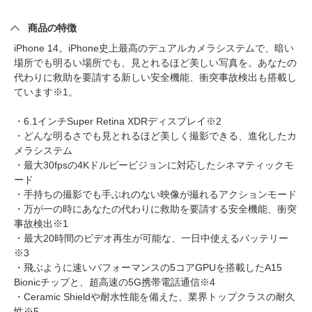
商品の特徴
iPhone 14。iPhone史上最高のデュアルカメラシステムで、暗い
場所でも明るい場所でも、見とれるほど美しい写真を。あなたの
代わりに救助を要請する新しい安全機能、衝突事故検出も搭載し
ています※1。
・6.1インチSuper Retina XDRディスプレイ※2
・どんな明るさでも見とれるほど美しく撮影できる、進化したカ
メラシステム
・最大30fpsの4Kドルビービジョンに対応したシネマティックモ
ード
・手持ちの撮影でも手ぶれのない映像が撮れるアクションモード
・万が一の時にあなたの代わりに救助を要請する安全機能、衝突
事故検出※1
・最大20時間のビデオ再生が可能な、一日中使えるバッテリー
※3
・飛ぶように速いパフォーマンスの5コアGPUを搭載したA15
Bionicチップと、超高速の5G携帯電話通信※4
・Ceramic Shieldや耐水性能を備えた、業界トップクラスの耐久
性※5