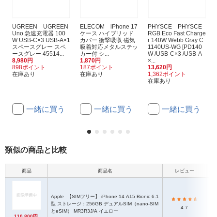
UGREEN UGREEN
ELECOM iPhone 17
PHYSCE PHYSCE
Uno 急速充電器 100
ケース ハイブリッド
RGB Eco Fast Charge
W USB-C×3 USB-A×1
カバー 衝撃吸収 磁気
r 140W Webb Gray C
スペースグレー スペ
吸着対応メタルステッ
1140US-WG [PD140
ースグレー 45514...
カー付 シ...
W /USB-C×3 /USB-A
8,980円
1,870円
×...
898ポイント
187ポイント
13,620円
在庫あり
在庫あり
1,362ポイント
在庫あり
一緒に買う
一緒に買う
一緒に買う
類似の商品と比較
商品
商品名
レビュー
本
Apple
【SIMフリー】 iPhone 14 A15 Bionic 6.1
型 ストレージ：256GB デュアルSIM（nano-SIM
4.7
とeSIM） MR3R3J/A イエロー
110,800円