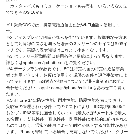
・カスタマイズもコミュニケーションも共有も、いろいろな方法
でできるiOS 16※6
※1 緊急SOSでは、携帯電話通信またはWi-Fi通話を使用しま
す。
※2 ディスプレイは四隅が丸みを帯びています。標準的な長方形
として対角線の長さを測った場合のスクリーンのサイズは6.06イ
ンチです。実際の表示領域はこれより小さくなります。
※3 バッテリー駆動時間は使用条件と構成によって異なります。
詳しくはapple.com/jp/batteriesをご覧ください。
※4 データプランが必要です。5Gは特定の国の特定の通信事業
者で利用できます。速度は使用する場所の条件と通信事業者によ
って変わります。5G対応の詳細については通信事業者にお問い
合わせください。apple.com/jp/iphone/cellularもあわせてご覧く
ださい。
※5 iPhone 14は防沫性能、耐水性能、防塵性能を備えており、
実験室の管理された条件下でのテストにより、IEC規格60529に
もとづくIP68等級に適合しています（最大水深6メートルで最大
30分間）。防沫性能、耐水性能、防塵性能は永続的に維持される
ものではなく、通常の使用によって耐性が低下する可能性があり
ます。iPhoneが濡れている場合は充電しないでください。クリー