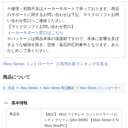
※修理・初期不良はメーカーサポートで承っております。商品
のサポートに関するお問い合わせは下記、マイクロソフトお問
い合わせ窓口へご連絡ください。
【マイクロソフトお問い合わせ窓口】
メーカーサポート窓口はこちら
※パッケージは商品本体の保護材ですので、本体に影響を及ぼ
すような破損を除き、交換・返品対応対象外となります。あら
かじめご了承ください。
Xbox Series コントローラー 人気売れ筋ランキングを見る
商品について
映画・音楽
Xbox Series
Xbox Series 周辺機器
Xbox Series コントローラー
基本情報
商品名
【純正】 Xbox ワイヤレス コントローラー ベロ
シティ グリーン QAU-00092 【Xbox Series X S/
Xbox One/PC】