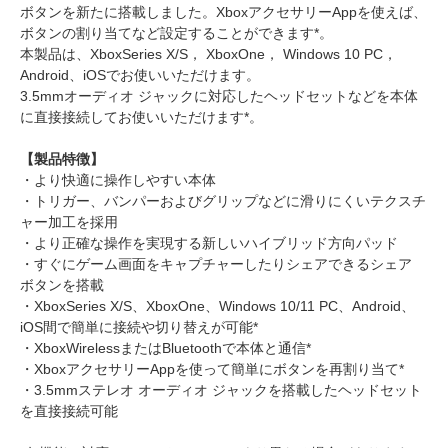
ボタンを新たに搭載しました。XboxアクセサリーAppを使えば、
ボタンの割り当てなど設定することができます*。
本製品は、XboxSeries X/S， XboxOne， Windows 10 PC，
Android、iOSでお使いいただけます。
3.5mmオーディオ ジャックに対応したヘッドセットなどを本体
に直接接続してお使いいただけます*。
【製品特徴】
・より快適に操作しやすい本体
・トリガー、バンパーおよびグリップなどに滑りにくいテクスチ
ャー加工を採用
・より正確な操作を実現する新しいハイブリッド方向パッド
・すぐにゲーム画面をキャプチャーしたりシェアできるシェア
ボタンを搭載
・XboxSeries X/S、XboxOne、Windows 10/11 PC、Android、
iOS間で簡単に接続や切り替えが可能*
・XboxWirelessまたはBluetoothで本体と通信*
・XboxアクセサリーAppを使って簡単にボタンを再割り当て*
・3.5mmステレオ オーディオ ジャックを搭載したヘッドセット
を直接接続可能