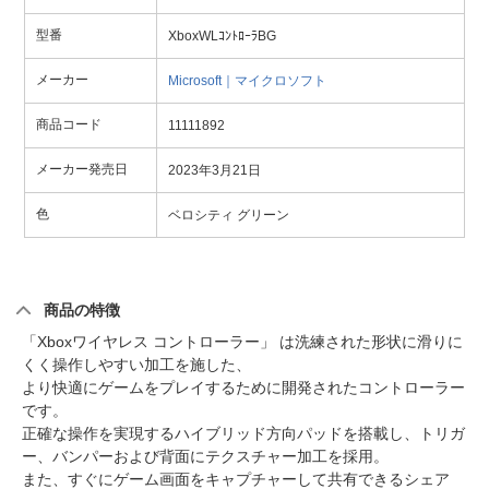
型番
XboxWLｺﾝﾄﾛｰﾗBG
メーカー
Microsoft｜マイクロソフト
商品コード
11111892
メーカー発売日
2023年3月21日
色
ベロシティ グリーン
商品の特徴
「Xboxワイヤレス コントローラー」 は洗練された形状に滑りに
くく操作しやすい加工を施した、
より快適にゲームをプレイするために開発されたコントローラー
です。
正確な操作を実現するハイブリッド方向パッドを搭載し、トリガ
ー、バンパーおよび背面にテクスチャー加工を採用。
また、すぐにゲーム画面をキャプチャーして共有できるシェア