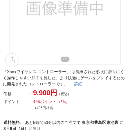
1/3
「Xboxワイヤレス コントローラー」 は洗練された形状に滑りにく
く操作しやすい加工を施した、より快適にゲームをプレイするため
に開発されたコントローラーです。
詳細
9,900円
価格
（税込）
ポイント
495ポイント
（
5%
）
（495円相当）
送料無料、
あと
5時間53分以内
のご注文で
東京都豊島区東池袋
に
8月9日（日）
お届け