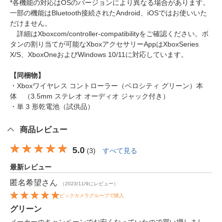
*各機能の対応はOSのバージョンにより異なる場合があります。
一部の機能はBluetooth接続されたAndroid、iOSではお使いいた
だけません。
詳細はXboxcom/controller-compatibilityをご確認ください。ボ
タンの割り当てが可能なXboxアクセサリーAppはXboxSeries
X/S、XboxOneおよびWindows 10/11に対応しています。
【同梱物】
・Xboxワイヤレス コントローラー（ベロシティ グリーン）本
体 （3.5mm ステレオ オーディオ ジャック付き）
・単 3 形乾電池（試供品）
商品レビュー
5.0
(
3
)
すべて見る
最新レビュー
匿名希望
さん
（2023/11/9にレビュー）
ビックカメラグループで購入
グリーン
メーカーのキャンペーンでお安くなっていたので買い増しまし