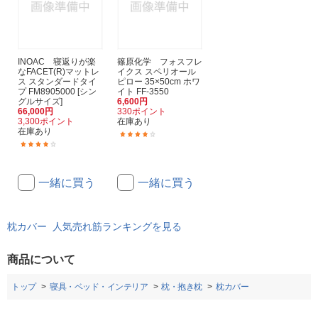
INOAC 寝返りが楽
篠原化学 フォスフレ
なFACET(R)マットレ
イクス スペリオール
ス スタンダードタイ
ピロー 35×50cm ホワ
プ FM8905000 [シン
イト FF-3550
グルサイズ]
6,600円
66,000円
330ポイント
3,300ポイント
在庫あり
在庫あり
(1)
(1)
一緒に買う
一緒に買う
枕カバー 人気売れ筋ランキングを見る
商品について
トップ
寝具・ベッド・インテリア
枕・抱き枕
枕カバー