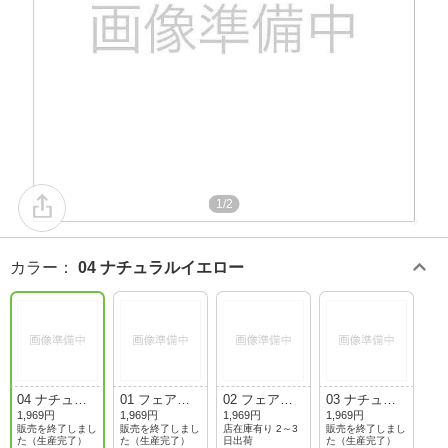
1/2
カラー
：
04 ナチュラルイエロー
04 ナチュラ
01 フェアピ
02 フェアイ
03 ナチュラ
ルイエロー
ンク
エロー
ルピンク
1,969円
1,969円
1,969円
1,969円
販売を終了しまし
販売を終了しまし
店在庫有り 2～3
販売を終了しまし
た（生産完了）
た（生産完了）
日出荷
た（生産完了）