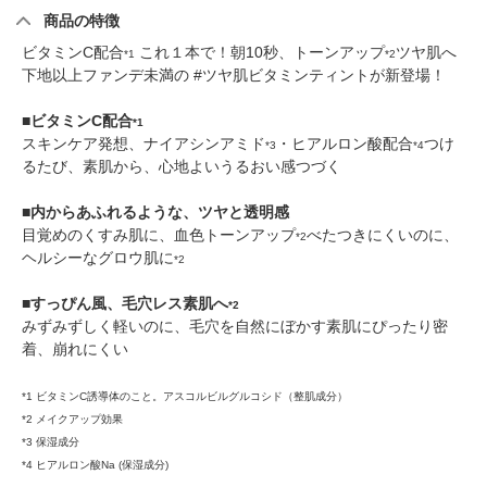
商品の特徴
ビタミンC配合
これ１本で！朝10秒、トーンアップ
ツヤ肌へ
*1
*2
下地以上ファンデ未満の #ツヤ肌ビタミンティントが新登場！
■ビタミンC配合
*1
スキンケア発想、ナイアシンアミド
・ヒアルロン酸配合
つけ
*3
*4
るたび、素肌から、心地よいうるおい感つづく
■内からあふれるような、ツヤと透明感
目覚めのくすみ肌に、血色トーンアップ
べたつきにくいのに、
*2
ヘルシーなグロウ肌に
*2
■すっぴん風、毛穴レス素肌へ
*2
みずみずしく軽いのに、毛穴を自然にぼかす素肌にぴったり密
着、崩れにくい
*1 ビタミンC誘導体のこと。アスコルビルグルコシド（整肌成分）
*2 メイクアップ効果
*3 保湿成分
*4 ヒアルロン酸Na (保湿成分)