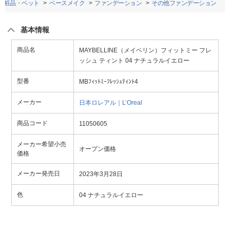
化粧品・ペット
ベースメイク
ファンデーション
その他ファンデーション
基本情報
商品名
MAYBELLINE（メイベリン）フィットミー フレ
ッシュ ティント 04 ナチュラルイエロー
型番
MBﾌｨｯﾄﾐｰﾌﾚｯｼｭﾃｨﾝﾄ4
メーカー
日本ロレアル｜L’Oreal
商品コード
11050605
メーカー希望小売
オープン価格
価格
メーカー発売日
2023年3月28日
色
04 ナチュラルイエロー