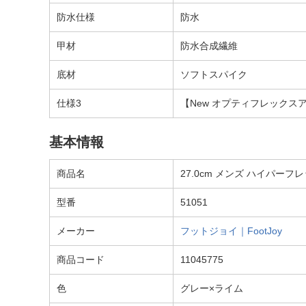
防水仕様
防水
甲材
防水合成繊維
底材
ソフトスパイク
仕様3
【New オプティフレックス
基本情報
商品名
27.0cm メンズ ハイパーフレック
型番
51051
メーカー
フットジョイ｜FootJoy
商品コード
11045775
色
グレー×ライム