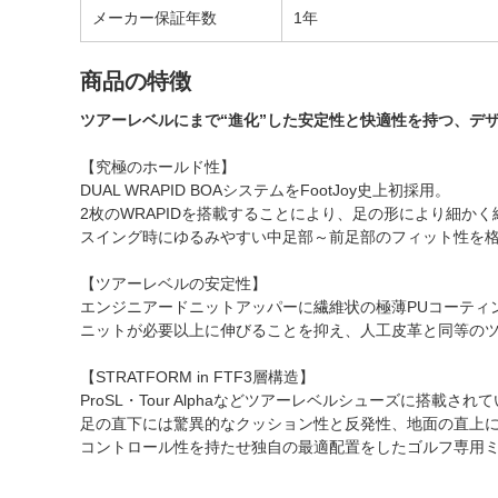
メーカー保証年数
1年
商品の特徴
ツアーレベルにまで“進化”した安定性と快適性を持つ、デ
【究極のホールド性】
DUAL WRAPID BOAシステムをFootJoy史上初採用。
2枚のWRAPIDを搭載することにより、足の形により細かく
スイング時にゆるみやすい中足部～前足部のフィット性を
【ツアーレベルの安定性】
エンジニアードニットアッパーに繊維状の極薄PUコーティ
ニットが必要以上に伸びることを抑え、人工皮革と同等の
【STRATFORM in FTF3層構造】
ProSL・Tour Alphaなどツアーレベルシューズに搭載されている
足の直下には驚異的なクッション性と反発性、地面の直上
コントロール性を持たせ独自の最適配置をしたゴルフ専用