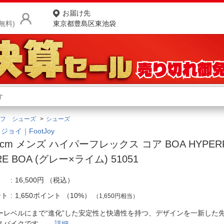
お届け先
無料)
東京都豊島区東池袋
商品をさがす
ランキングからさがす
ネ
フ シューズ
シューズ
カテゴリ一覧からさがす
ポ
ジョイ｜FootJoy
.0cm メンズ ハイパーフレックス コア BOA HYPER
店
RE BOA (グレー×ライム) 51051
お
16,500円
（税込）
お客様サポート
ント
1,650ポイント
（
10%
）
（1,650円相当）
ご利用ガイド
ーレベルにまで“進化”した安定性と快適性を持つ、デザインを一新した
スパイクです。
詳細