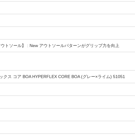
アウトソール】 : New アウトソールパターンがグリップ力を向上
ス コア BOA HYPERFLEX CORE BOA (グレー×ライム) 51051