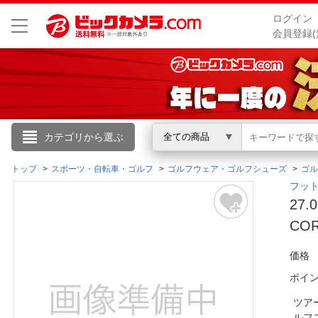
ログイン
会員登録(
こんにちは
カテゴリから選ぶ
全ての商品
ログイン
トップ
スポーツ・自転車・ゴルフ
ゴルフウェア・ゴルフシューズ
ゴル
フット
27
新規会員登録
CO
会員メニュー
価格
ポイ
お買いもの履歴
ツア
閲覧履歴
ルフ