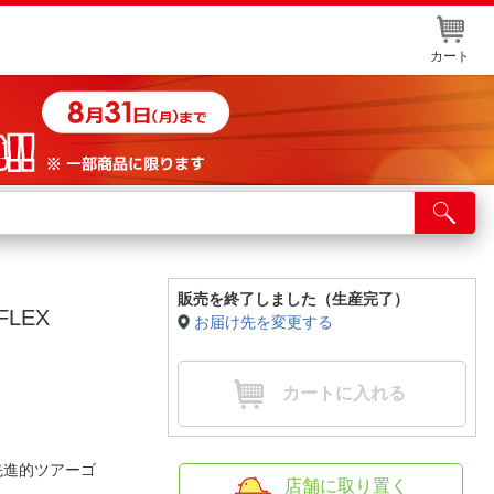
カート
店舗サービス
ット取り置き
イントカードWEB登録
販売を終了しました（生産完了）
FLEX
お届け先を変更する
舗情報・店舗一覧
取り寄せ品入荷状況照会
カートに入れる
先進的ツアーゴ
店舗に取り置く