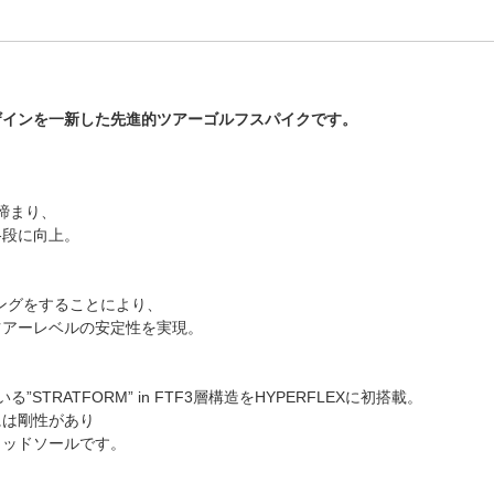
ザインを一新した先進的ツアーゴルフスパイクです。
締まり、
格段に向上。
ングをすることにより、
ツアーレベルの安定性を実現。
”STRATFORM” in FTF3層構造をHYPERFLEXに初搭載。
には剛性があり
ミッドソールです。