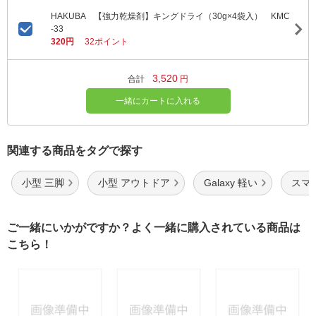
HAKUBA 【強力乾燥剤】キングドライ（30g×4袋入） KMC
-33
320円
32ポイント
3,520
合計
円
一緒にカートに入れる
関連する商品をタグで探す
小型 三脚
小型 アウトドア
Galaxy 軽い
スマ
ご一緒にいかがですか？よく一緒に購入されている商品は
こちら！