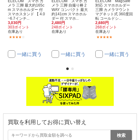
ELECOM スマホ カ
ELECOM スマホ カ
ELECOM MagSafe
メラ 三脚 最大約165c
メラ 三脚 自撮り棒 2
対応 スマホホルダー
m スマホホルダー 付
WAY コンパクト 最大
三脚 カメラマウント
スマホスタンド 【 4.0
約141cm スマホホル
マグネット式 360度回
~6.7インチ...
ダー 付 スマホ...
転 コールドシ...
3,030円
2,480円
2,680円
303ポイント
248ポイント
268ポイント
在庫あり
在庫あり
在庫あり
(2)
(1)
一緒に買う
一緒に買う
一緒に買う
買取を利用してお得に買い替え
検索