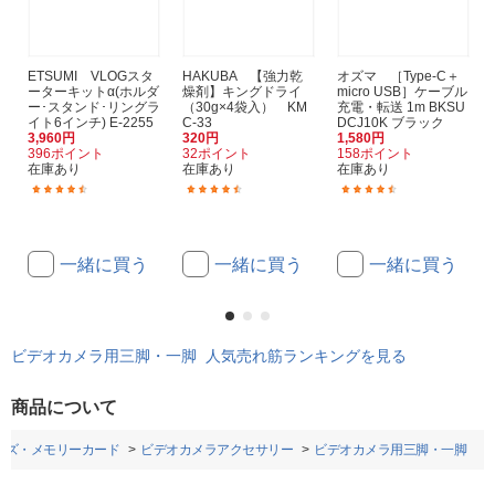
ETSUMI VLOGスタ
HAKUBA 【強力乾
オズマ ［Type-C＋
ーターキットα(ホルダ
燥剤】キングドライ
micro USB］ケーブル
ー･スタンド･リングラ
（30g×4袋入） KM
充電・転送 1m BKSU
イト6インチ) E-2255
C-33
DCJ10K ブラック
3,960円
320円
1,580円
396ポイント
32ポイント
158ポイント
在庫あり
在庫あり
在庫あり
(15)
(201)
(24)
一緒に買う
一緒に買う
一緒に買う
ビデオカメラ用三脚・一脚 人気売れ筋ランキングを見る
商品について
ンズ・メモリーカード
ビデオカメラアクセサリー
ビデオカメラ用三脚・一脚