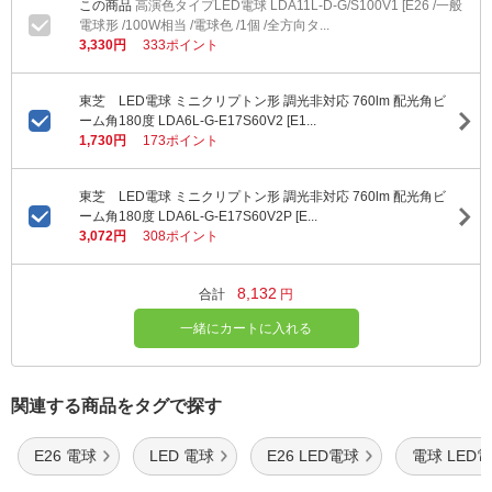
高演色タイプLED電球 LDA11L-D-G/S100V1 [E26 /一般
電球形 /100W相当 /電球色 /1個 /全方向タ...
3,330円
333ポイント
東芝 LED電球 ミニクリプトン形 調光非対応 760lm 配光角ビ
ーム角180度 LDA6L-G-E17S60V2 [E1...
1,730円
173ポイント
東芝 LED電球 ミニクリプトン形 調光非対応 760lm 配光角ビ
ーム角180度 LDA6L-G-E17S60V2P [E...
3,072円
308ポイント
8,132
合計
円
一緒にカートに入れる
関連する商品をタグで探す
E26 電球
LED 電球
E26 LED電球
電球 LED