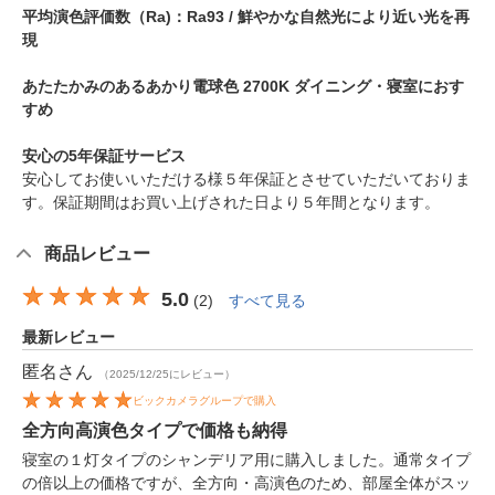
平均演色評価数（Ra)：Ra93 / 鮮やかな自然光により近い光を再
現
あたたかみのあるあかり電球色 2700K ダイニング・寝室におす
すめ
安心の5年保証サービス
安心してお使いいただける様５年保証とさせていただいておりま
す。保証期間はお買い上げされた日より５年間となります。
商品レビュー
5.0
(
2
)
すべて見る
最新レビュー
匿名
さん
（2025/12/25にレビュー）
ビックカメラグループで購入
全方向高演色タイプで価格も納得
寝室の１灯タイプのシャンデリア用に購入しました。通常タイプ
の倍以上の価格ですが、全方向・高演色のため、部屋全体がスッ