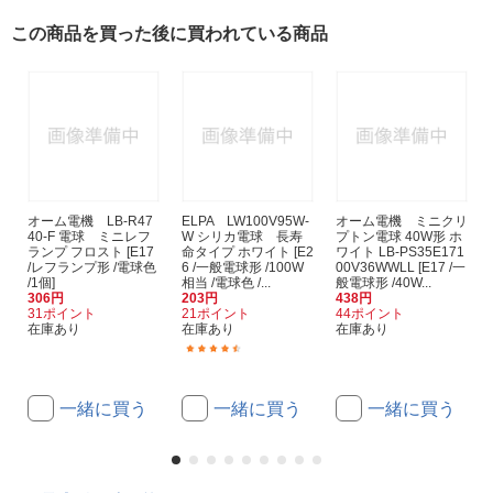
この商品を買った後に買われている商品
オーム電機 LB-R47
ELPA LW100V95W-
オーム電機 ミニクリ
40-F 電球 ミニレフ
W シリカ電球 長寿
プトン電球 40W形 ホ
ランプ フロスト [E17
命タイプ ホワイト [E2
ワイト LB-PS35E171
/レフランプ形 /電球色
6 /一般電球形 /100W
00V36WWLL [E17 /一
/1個]
相当 /電球色 /...
般電球形 /40W...
306円
203円
438円
31ポイント
21ポイント
44ポイント
在庫あり
在庫あり
在庫あり
(15)
一緒に買う
一緒に買う
一緒に買う