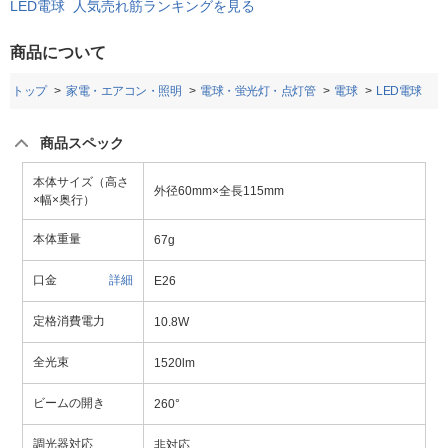
LED電球 人気売れ筋ランキングを見る
商品について
トップ
家電・エアコン・照明
電球・蛍光灯・点灯管
電球
LED電球
商品スペック
本体サイズ（高さ
外径60mm×全長115mm
×幅×奥行）
本体重量
67g
口金
詳細
E26
定格消費電力
10.8W
全光束
1520lm
ビームの開き
260°
調光器対応
非対応