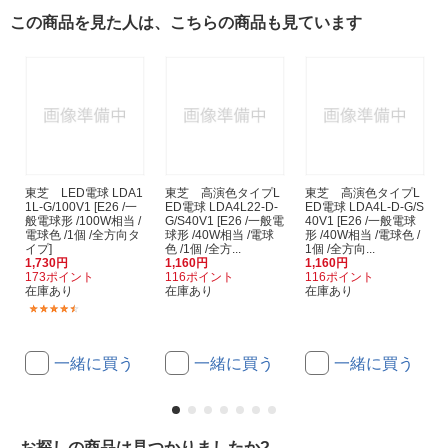
この商品を見た人は、こちらの商品も見ています
東芝 LED電球 LDA1
東芝 高演色タイプL
東芝 高演色タイプL
1L-G/100V1 [E26 /一
ED電球 LDA4L22-D-
ED電球 LDA4L-D-G/S
般電球形 /100W相当 /
G/S40V1 [E26 /一般電
40V1 [E26 /一般電球
電球色 /1個 /全方向タ
球形 /40W相当 /電球
形 /40W相当 /電球色 /
イプ]
色 /1個 /全方...
1個 /全方向...
1,730円
1,160円
1,160円
173ポイント
116ポイント
116ポイント
在庫あり
在庫あり
在庫あり
(72)
一緒に買う
一緒に買う
一緒に買う
お探しの商品は見つかりましたか?