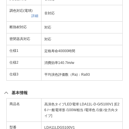
調色対応(電球)
非対応
詳細
断熱材対応
対応
密閉器具対応
対応
仕様1
定格寿命40000時間
仕様2
消費効率140.7lm/w
仕様3
平均演色評価数（Ra)：Ra93
基本情報
商品名
高演色タイプLED電球 LDA11L-D-G/S100V1 [E2
6 /一般電球形 /100W相当 /電球色 /1個 /全方向タ
イプ]
型番
LDA11LDGS100V1