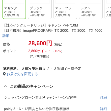
マゼンタ
ブラック
マットブラッ
シアン
イ
ク
28,600円
28,600円
28,600円
28,600円
28,
入荷次第出荷
入荷次第出荷
入荷次第出荷
入荷次第出荷
入
【対応インクカードリッジ】キヤノン PFI-710M
【対応機種】imagePROGRAF用 TX-2000、TX-3000、TX-4000
詳細
28,600円
価格
（税込）
ポイント
2,860ポイント
（
10%
）
（2,860円相当）
送料無料、
入荷次第出荷
約２～３週間で出荷予定
お届け先を変更する
この商品のキャンペーン
ショッピングローン無金利キャンペーン実施中
詳細
paidy 3・6・12回あと払い分割手数料無料
詳細