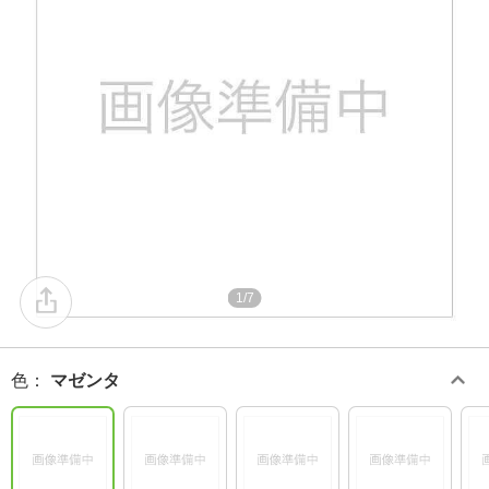
1/7
色
：
マゼンタ