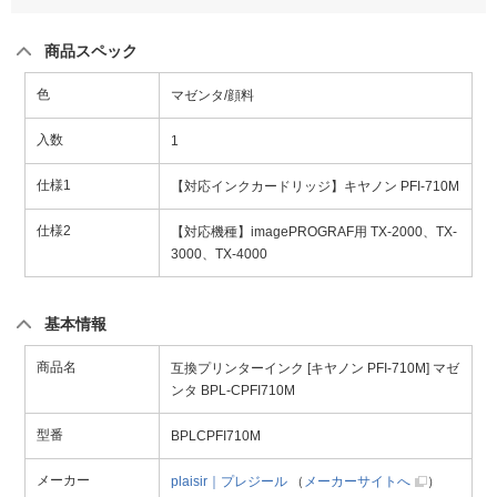
商品スペック
色
マゼンタ/顔料
入数
1
仕様1
【対応インクカードリッジ】キヤノン PFI-710M
仕様2
【対応機種】imagePROGRAF用 TX-2000、TX-
3000、TX-4000
基本情報
商品名
互換プリンターインク [キヤノン PFI-710M] マゼ
ンタ BPL-CPFI710M
型番
BPLCPFI710M
メーカー
plaisir｜プレジール
（
メーカーサイトへ
）