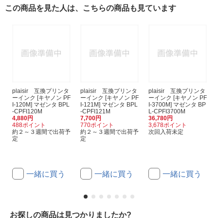
この商品を見た人は、こちらの商品も見ています
plaisir 互換プリンタ
plaisir 互換プリンタ
plaisir 互換プリンタ
ーインク [キヤノン PF
ーインク [キヤノン PF
ーインク [キヤノン PF
I-120M] マゼンタ BPL
I-121M] マゼンタ BPL
I-3700M] マゼンタ BP
-CPFI120M
-CPFI121M
L-CPFI3700M
4,880円
7,700円
36,780円
488ポイント
770ポイント
3,678ポイント
約２～３週間で出荷予
約２～３週間で出荷予
次回入荷未定
定
定
一緒に買う
一緒に買う
一緒に買う
お探しの商品は見つかりましたか?