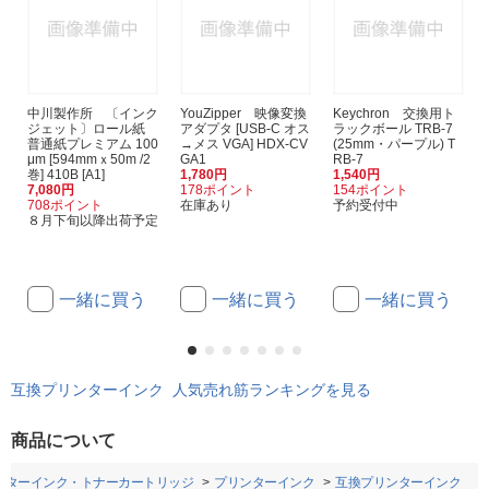
中川製作所 〔インク
YouZipper 映像変換
Keychron 交換用ト
ジェット〕ロール紙
アダプタ [USB-C オス
ラックボール TRB-7
普通紙プレミアム 100
→メス VGA] HDX-CV
(25mm・パープル) T
μm [594mmｘ50m /2
GA1
RB-7
巻] 410B [A1]
1,780円
1,540円
7,080円
178ポイント
154ポイント
708ポイント
在庫あり
予約受付中
８月下旬以降出荷予定
一緒に買う
一緒に買う
一緒に買う
互換プリンターインク 人気売れ筋ランキングを見る
商品について
ンターインク・トナーカートリッジ
プリンターインク
互換プリンターインク