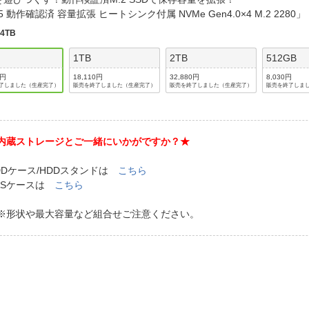
法
よくある質問・お問合せ
5 動作確認済 容量拡張 ヒートシンク付属 NVMe Gen4.0×4 M.2 228
I
:
4TB
ご利用規約
1TB
2TB
512GB
0円
18,110円
32,880円
8,030円
了しました（生産完了）
販売を終了しました（生産完了）
販売を終了しました（生産完了）
販売を終了しま
E
内蔵ストレージとご一緒にいかがですか？★
DDケース/HDDスタンドは
こちら
ASケースは
こちら
形状や最大容量など組合せご注意ください。