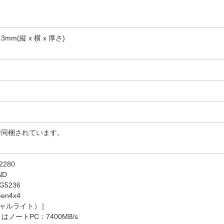
3mm(縦 x 横 x 厚さ)
で同梱されています。
280
ND
G5236
n4x4
ャルライト）］
ートPC：7400MB/s