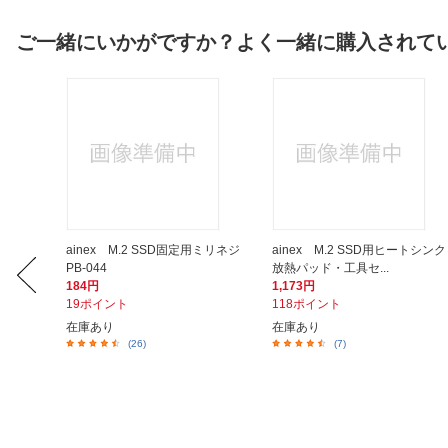
ご一緒にいかがですか？よく一緒に購入されて
スター
ainex M.2 SSD固定用ミリネジ
ainex M.2 SSD用ヒートシンク
PB-044
放熱パッド・工具セ...
184円
1,173円
19ポイント
118ポイント
在庫あり
在庫あり
(26)
(7)