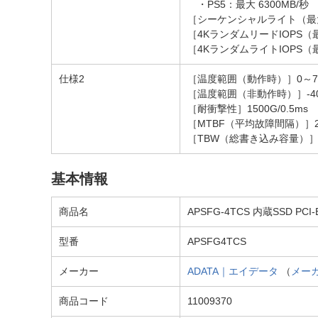
・PS5：最大 6300MB/秒
［シーケンシャルライト（最大）
［4KランダムリードIOPS（
［4KランダムライトIOPS（
仕様2
［温度範囲（動作時）］0～70
［温度範囲（非動作時）］-40
［耐衝撃性］1500G/0.5ms
［MTBF（平均故障間隔）］2
［TBW（総書き込み容量）］2
基本情報
商品名
APSFG-4TCS 内蔵SSD PCI-
型番
APSFG4TCS
メーカー
ADATA｜エイデータ
（
メー
商品コード
11009370