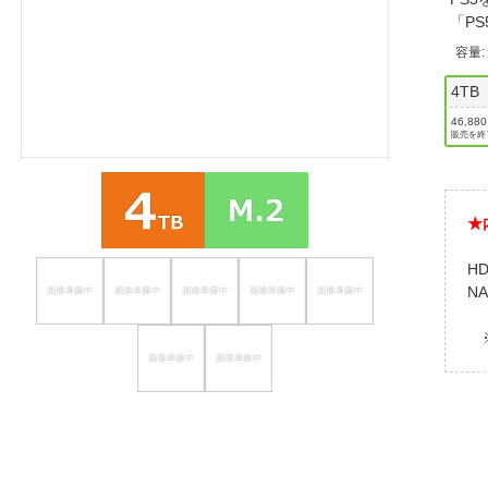
「PS
ほしいもの
容量
お知らせ
4TB
46,88
販売を終
★
H
N
※