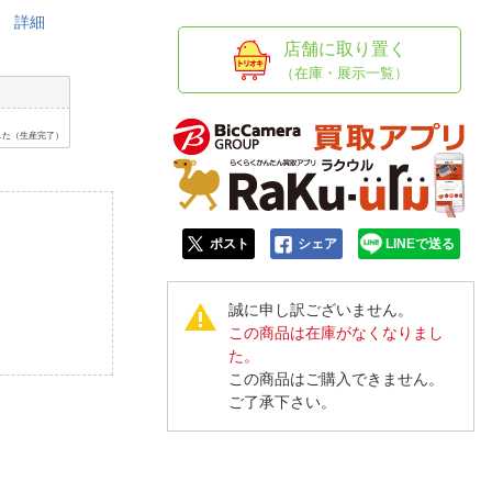
人窓口
0」
詳細
R情報
店舗に取り置く
（在庫・展示一覧）
した（生産完了）
nglish / 中文
ポスト
シェア
LINEで送る
誠に申し訳ございません。
この商品は在庫がなくなりまし
た。
この商品はご購入できません。
ご了承下さい。