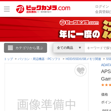
ログイン
会員登録(
こんにちは
カテゴリから選ぶ
全ての商品
ログイン
トップ
パソコン・周辺機器・PCソフト
HDD/SSD/USBメモリ関連
SS
ADA
APS
新規会員登録
Ga
会員メニュー
価格
お買いもの履歴
ポイ
閲覧履歴
PS