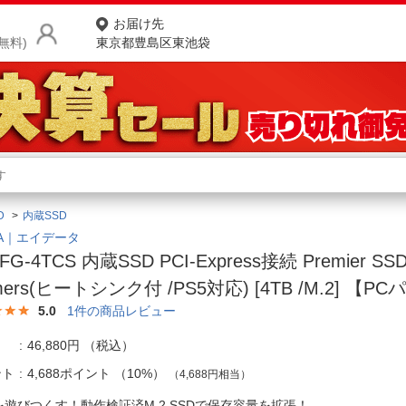
お届け先
無料)
東京都豊島区東池袋
商品をさがす
ランキングからさがす
ネ
D
内蔵SSD
カテゴリ一覧からさがす
ポ
TA｜エイデータ
FG-4TCS 内蔵SSD PCI-Express接続 Premier SSD
店
mers(ヒートシンク付 /PS5対応) [4TB /M.2] 【P
お
5.0
1
件の商品レビュー
お客様サポート
46,880円
（税込）
ント
4,688ポイント
（
10%
）
（4,688円相当）
ご利用ガイド
5を遊びつくす！動作検証済M.2 SSDで保存容量を拡張！