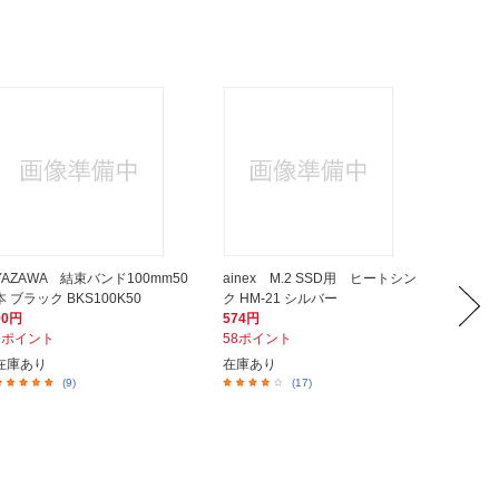
YAZAWA 結束バンド100mm50
ainex M.2 SSD用 ヒートシン
E-Va
本 ブラック BKS100K50
ク HM-21 シルバー
ト EP
90円
574円
1,580
9ポイント
58ポイント
158ポ
在庫あり
在庫あり
在庫あ
(9)
(17)