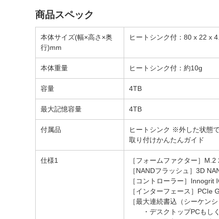
商品スペック
本体サイズ(幅×高さ×奥
ヒートシンク付：80 x 22 x 4.
行)mm
本体重量
ヒートシンク付：約10g
容量
4TB
最大記憶容量
4TB
付属品
ヒートシンク ※外した状態
取り付けかんたんガイド
仕様1
［フォームファクター］M.2 2
［NANDフラッシュ］3D NA
［コントローラー］Innogrit I
［インターフェース］PCIe Ge
［最大連続書込（シーケンシ
・デスクトップPCもしくはノ