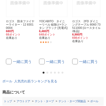
ロゴス 防水ファイヤ
YOCABITO タイニ
ロゴス 2FD ダイニ
ーライター・12 8301
ーリペル 蚊除け×ラン
ングテーブル 8060 73
0004
タン ブラック [充電式]
511000 [ロースタイル
680円
6,480円
/単品]
68ポイント
648ポイント
6,980円
在庫あり
在庫あり
698ポイント
在庫あり
(2)
一緒に買う
一緒に買う
一緒に買う
ポール 人気売れ筋ランキングを見る
商品について
トップ
アウトドア
テント・タープ
テント・タープ関連品
ポール