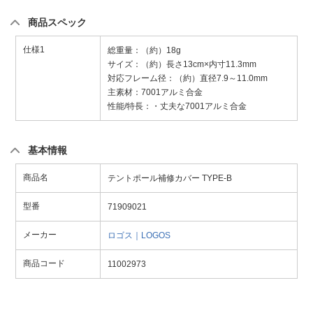
商品スペック
仕様1
総重量：（約）18g
サイズ：（約）長さ13cm×内寸11.3mm
対応フレーム径：（約）直径7.9～11.0mm
主素材：7001アルミ合金
性能/特長：・丈夫な7001アルミ合金
基本情報
商品名
テントポール補修カバー TYPE-B
型番
71909021
メーカー
ロゴス｜LOGOS
商品コード
11002973