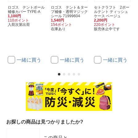
ロゴス テントポール
ロゴス テント＆ター
セトクラフト 2ポー
補修カバー TYPE-A
プ補修・透明マジック
ルテント ティッシュ
1,100円
シール 71999604
ケース ベージュ
110ポイント
1,540円
2,200円
入荷次第出荷
154ポイント
220ポイント
在庫あり
販売休止中です
一緒に買う
一緒に買う
一緒に買う
お探しの商品は見つかりましたか?
この商品と