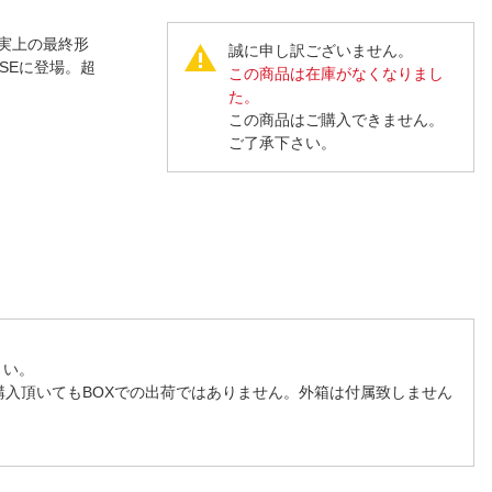
人窓口
R情報
実上の最終形
誠に申し訳ございません。
RSEに登場。超
この商品は在庫がなくなりまし
た。
この商品はご購入できません。
ご了承下さい。
nglish / 中文
さい。
購入頂いてもBOXでの出荷ではありません。外箱は付属致しません