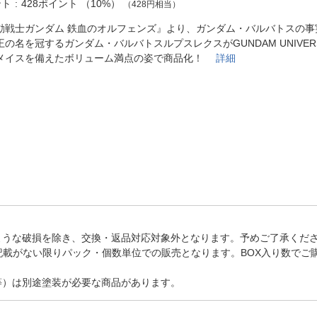
法
ント
428ポイント
（
10%
）
（428円相当）
よくある質問・お問合せ
I
動戦士ガンダム 鉄血のオルフェンズ』より、ガンダム・バルバトスの事
ご利用規約
王の名を冠するガンダム・バルバトスルプスレクスがGUNDAM UNIVE
メイスを備えたボリューム満点の姿で商品化！
詳細
E
ような破損を除き、交換・返品対応対象外となります。予めご了承くだ
記載がない限りパック・個数単位での販売となります。BOX入り数でご
等）は別途塗装が必要な商品があります。