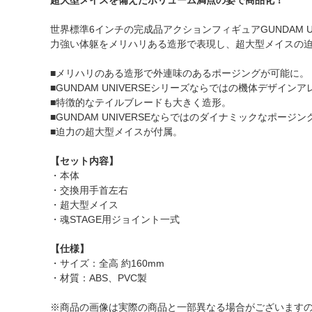
超大型メイスを備えたボリューム満点の姿で商品化！
世界標準6インチの完成品アクションフィギュアGUNDAM 
力強い体躯をメリハリある造形で表現し、超大型メイスの
■メリハリのある造形で外連味のあるポージングが可能に。
■GUNDAM UNIVERSEシリーズならではの機体デザイ
■特徴的なテイルブレードも大きく造形。
■GUNDAM UNIVERSEならではのダイナミックなポージ
■迫力の超大型メイスが付属。
【セット内容】
・本体
・交換用手首左右
・超大型メイス
・魂STAGE用ジョイント一式
【仕様】
・サイズ：全高 約160mm
・材質：ABS、PVC製
※商品の画像は実際の商品と一部異なる場合がございます