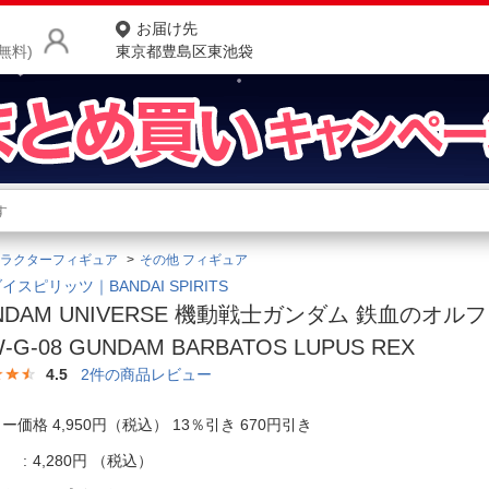
お届け先
無料)
東京都豊島区東池袋
商品をさがす
ランキングからさがす
ネ
ラクターフィギュア
その他 フィギュア
カテゴリ一覧からさがす
ポ
イスピリッツ｜BANDAI SPIRITS
NDAM UNIVERSE 機動戦士ガンダム 鉄血のオル
店
-G-08 GUNDAM BARBATOS LUPUS REX
お
4.5
2
件の商品レビュー
お客様サポート
ー価格 4,950円（税込） 13％引き 670円引き
ご利用ガイド
4,280円
（税込）