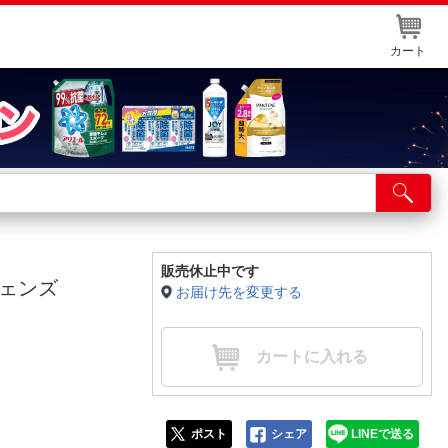
カート
店舗サービス
ット取り置き
イントカードWEB登録
販売休止中です
フェンズ
お届け先を変更する
舗情報・店舗一覧
取り寄せ品入荷状況照会
カートに入れる
ポスト
シェア
LINEで送る