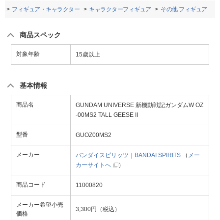
品
フィギュア・キャラクター
キャラクターフィギュア
その他 フィギュア
商品スペック
対象年齢
15歳以上
基本情報
商品名
GUNDAM UNIVERSE 新機動戦記ガンダムW OZ
-00MS2 TALL GEESE II
型番
GUOZ00MS2
メーカー
バンダイスピリッツ｜BANDAI SPIRITS
（
メー
カーサイトへ
）
商品コード
11000820
メーカー希望小売
3,300円（税込）
価格