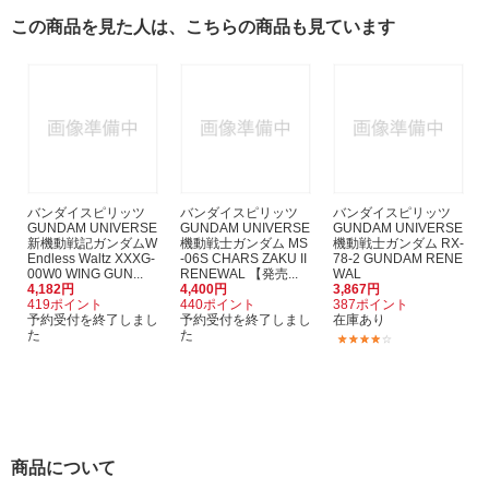
この商品を見た人は、こちらの商品も見ています
バンダイスピリッツ
バンダイスピリッツ
バンダイスピリッツ
GUNDAM UNIVERSE
GUNDAM UNIVERSE
GUNDAM UNIVERSE
新機動戦記ガンダムW
機動戦士ガンダム MS
機動戦士ガンダム RX-
Endless Waltz XXXG-
-06S CHARS ZAKU II
78-2 GUNDAM RENE
00W0 WING GUN...
RENEWAL 【発売...
WAL
4,182円
4,400円
3,867円
419ポイント
440ポイント
387ポイント
予約受付を終了しまし
予約受付を終了しまし
在庫あり
た
た
(3)
商品について