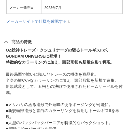
メーカー発売日
2023年7月
メーカーサイトで仕様を確認する
商品の特徴
OZ総帥トレーズ・クシュリナーダの駆るトールギスIIが、
GUNDAM UNIVERSEに登場！
特徴的なカラーリングに加え、頭部形状も新規造形で再現。
最終局面で戦いに臨んだトレーズの機体を商品化。
全身の鮮やかなカラーリングに加え、頭部形状を新規で造形。
新規武装として、五飛との決戦で使用されたビームサーベルを付
属。
■メリハリのある造形で外連味のあるポージングが可能に。
■新規頭部造形と青白のカラーリングを採用しトールギスIIを再
現。
■大型のバックパックバーニアが特徴的なバックショット。
■肩部にドーバーガンを装備。