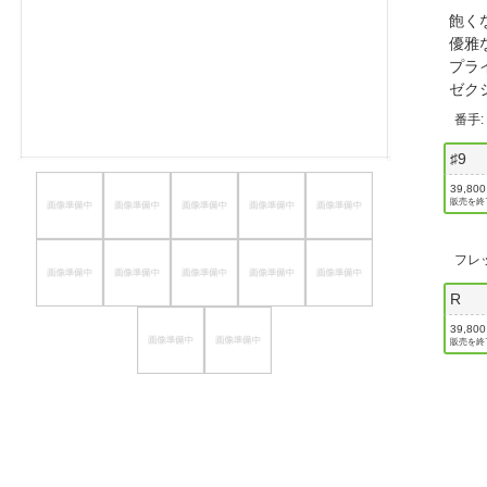
飽く
ほしいもの
優雅
プラ
お知らせ
ゼク
番手
♯9
39,80
販売を終
フレ
R
39,80
販売を終