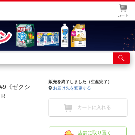
カート
店舗サービス
ット取り置き
イントカードWEB登録
販売を終了しました（生産完了）
S #9《ゼクシ
お届け先を変更する
舗情報・店舗一覧
：R
取り寄せ品入荷状況照会
カートに入れる
店舗に取り置く