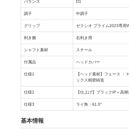
バランス
D1
調子
中調子
グリップ
ゼクシオ プライム2023専用W
利き腕
右利き用
シャフト素材
スチール
付属品
ヘッドカバー
仕様1
【ヘッド素材】フェース ： 
ックス精密鋳造
仕様2
【仕上げ】ブラックIP＋高輝
仕様3
ライ角：61.0°
基本情報