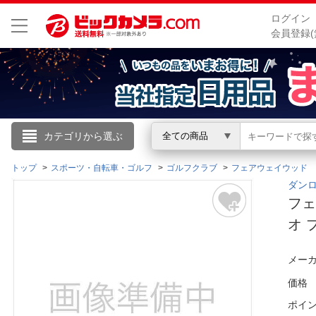
ログイン
会員登録(
こんにちは
カテゴリから選ぶ
全ての商品
ログイン
トップ
スポーツ・自転車・ゴルフ
ゴルフクラブ
フェアウェイウッド
ダンロ
フェ
新規会員登録
オ 
会員メニュー
メーカ
お買いもの履歴
価格
ポイ
閲覧履歴