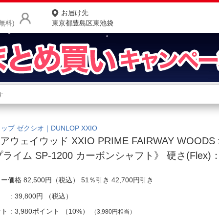
お届け先
無料)
東京都豊島区東池袋
商品をさがす
ランキングからさがす
ネ
カテゴリ一覧からさがす
ポ
ップ ゼクシオ｜DUNLOP XXIO
アウェイウッド XXIO PRIME FAIRWAY WOOD
店
プライム SP-1200 カーボンシャフト》 硬さ(Flex)
お
ー価格 82,500円（税込） 51％引き 42,700円引き
お客様サポート
39,800円
（税込）
ご利用ガイド
ント
3,980ポイント
（
10%
）
（3,980円相当）