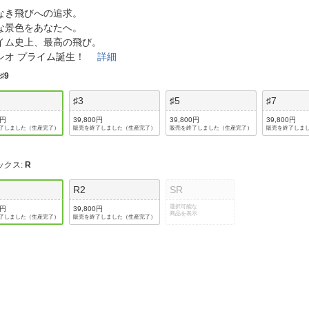
法
よくある質問・お問合せ
なき飛びへの追求。
I
な景色をあなたへ。
ご利用規約
イム史上、最高の飛び。
シオ プライム誕生！
詳細
:
♯9
♯3
♯5
♯7
E
0円
39,800円
39,800円
39,800円
了しました（生産完了）
販売を終了しました（生産完了）
販売を終了しました（生産完了）
販売を終了しま
ックス
:
R
R2
SR
選択可能な
0円
39,800円
商品を表示
了しました（生産完了）
販売を終了しました（生産完了）