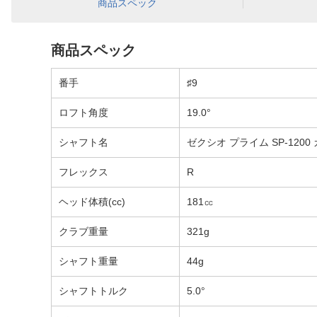
商品スペック
商品スペック
番手
♯9
ロフト角度
19.0°
シャフト名
ゼクシオ プライム SP-120
フレックス
R
ヘッド体積(cc)
181㏄
クラブ重量
321g
シャフト重量
44g
シャフトトルク
5.0°