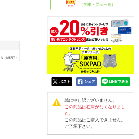
人窓口
（在庫・展示一覧）
R情報
nglish / 中文
した（生産完了）
ポスト
シェア
LINEで送る
誠に申し訳ございません。
この商品は在庫がなくなりまし
た。
この商品はご購入できません。
ご了承下さい。