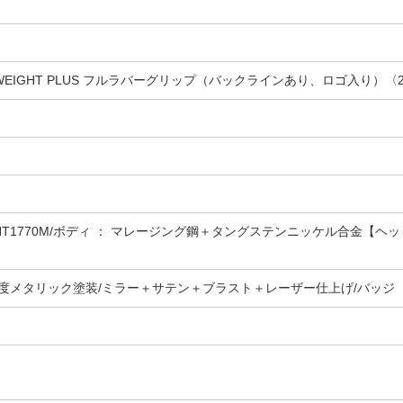
EIGHT PLUS フルラバーグリップ（バックラインあり、ロゴ入り）〈27
HT1770M/ボディ ： マレージング鋼＋タングステンニッケル合金【ヘッ
度メタリック塗装/ミラー＋サテン＋ブラスト＋レーザー仕上げ/バッジ 