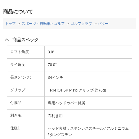
商品について
トップ
スポーツ・自転車・ゴルフ
ゴルフクラブ
パター
商品スペック
ロフト角度
3.0°
ライ角度
70.0°
長さ(インチ)
34インチ
グリップ
TRI-HOT 5K Pistolグリップ(約76g)
付属品
専用ヘッドカバー付属
利き腕
右利き用
仕様1
ヘッド素材：ステンレススチール / アルミニウム
/ タングステン