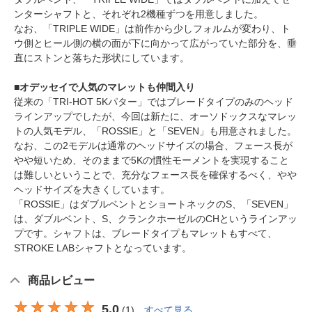
ンターシャフトと、それぞれ2機種ずつを用意しました。
なお、「TRIPLE WIDE」は前作から少しフォルムが変わり、ト
ウ側とヒール側の横の面が下に向かって広がっていた部分を、垂
直にストンと落ちた形状にしています。
■オデッセイで人気のマレットも仲間入り
従来の「TRI-HOT 5Kパター」ではブレードタイプのみのヘッド
ラインアップでしたが、今回は新たに、オーソドックスなマレッ
トの人気モデル、「ROSSIE」と「SEVEN」も用意されました。
なお、この2モデルは通常のヘッドサイズの場合、フェース長が
やや短いため、そのままで5Kの慣性モーメントを実現すること
は難しいということで、充分なフェース長を確保するべく、やや
ヘッドサイズを大きくしています。
「ROSSIE」はダブルベントとショートネックのS、「SEVEN」
は、ダブルベント、S、クランクホーゼルのCHというラインアッ
プです。シャフトは、ブレードタイプもマレットもすべて、
STROKE LABシャフトとなっています。
商品レビュー
5.0
(
1
)
すべて見る