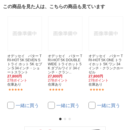
この商品を見た人は、こちらの商品も見ています
オデッセイ パター T
オデッセイ パター T
オデッセイ パター T
RI-HOT 5K SEVEN S
RI-HOT 5K DOUBLE
RI-HOT 5K ONE トラ
トライ ホット 5K セブ
WIDE トライホット 5
イホット 5K ワン 34
ン S 34インチ・ショ
K ダブルワイド 34イ
インチ・クランクホー
ートスラント
ンチ・クラン...
ゼル
27,800円
27,800円
27,800円
278ポイント
278ポイント
278ポイント
在庫あり
在庫あり
在庫あり
(1)
(1)
(1)
一緒に買う
一緒に買う
一緒に買う