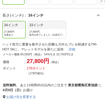
た
長さ(インチ)
：
34インチ
34インチ
33インチ
27,800円
27,800円
在庫あり
販売を終了しました（生産完了）
ヘッド前方に重量を集中させた距離も方向もブレを軽減するTRI-
HOT 5Kに、マレットモデルを新たに追加
詳細
メーカー価格 60,500円（税込） 54%引き 32,700円引き
27,800円
価格
（税込）
ポイント
278ポイント
（278円相当）
送料無料、
あと
11時間45分以内
のご注文で
東京都豊島区東池袋
に
8月9日（日）
お届け
お届け先を変更する