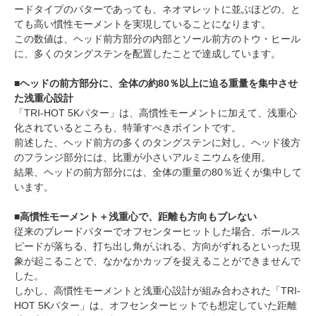
ードタイプのパターであっても、ネオマレットに並ぶほどの、と
ても高い慣性モーメントを実現していることになります。
この数値は、ヘッド前方部分の内部とソール前方のトウ・ヒール
に、多くのタングステンを配置したことで達成しています。
■ヘッドの前方部分に、全体の約80％以上に迫る重量を集中させ
た浅重心設計
「TRI-HOT 5Kパター」は、高慣性モーメントに加えて、浅重心
化されているところも、特筆すべきポイントです。
前述した、ヘッド前方の多くのタングステンに対し、ヘッド後方
のフランジ部分には、比重が小さいアルミニウムを使用。
結果、ヘッドの前方部分には、全体の重量の80％近くが集中して
います。
■高慣性モーメント＋浅重心で、距離も方向もブレない
従来のブレードパターでオフセンターヒットした場合、ボールス
ピードが落ちる、打ち出し角がぶれる、方向がずれるといった現
象が起こることで、なかなかカップを捉えることができませんで
した。
しかし、高慣性モーメントと浅重心設計が組み合わされた「TRI-
HOT 5Kパター」は、オフセンターヒットでも想定していた距離