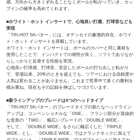
感、方向から大きくずれることなくボールが転がっていき、カッ
プインの確率を高めてくれます。
■ホワイト・ホット インサートで、心地良い打感、打球音なども
実現
「TRI-HOT 5Kパター」には、オデッセイの象徴的存在、ホワイ
ト・ホット インサートを搭載しています。
ホワイト・ホット インサートは、ボールのカバーと同じ素材を
使用したことで、インパクトでの相性が良く、ソフトでありなが
らしっかりと反発する性能を実現。
心地良い打球感、打球音、安定したボールの打ち出しと転がり
で、登場以来、20年のときを超えても、ツアーにおける信頼度や
人気は変わることがありません。これまで世界中で多くの勝利を
積み重ね、現在もその記録を伸ばしつづけています。
■新ラインアップのブレードは4つのヘッドタイプ
「TRI-HOT 5Kパター」のブレードタイプの新たなヘッドライン
アップは、コンベンショナルな「ONE」、フランジ部分が直線的
な造形の「TWO」、幅広いブレードの「DOUBLE WIDE」、
そして、「DOUBLE WIDE」をさらに幅広くした「TRIPLE
WIDE」とし、「DOUBLE WIDE」ではクランクネックに加えて
ダブルベント、「TRIPLE WIDE」ではダブルベントに加えてセ