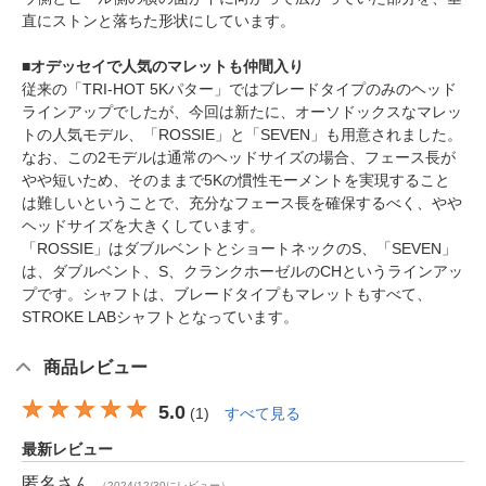
直にストンと落ちた形状にしています。
■オデッセイで人気のマレットも仲間入り
従来の「TRI-HOT 5Kパター」ではブレードタイプのみのヘッド
ラインアップでしたが、今回は新たに、オーソドックスなマレッ
トの人気モデル、「ROSSIE」と「SEVEN」も用意されました。
なお、この2モデルは通常のヘッドサイズの場合、フェース長が
やや短いため、そのままで5Kの慣性モーメントを実現すること
は難しいということで、充分なフェース長を確保するべく、やや
ヘッドサイズを大きくしています。
「ROSSIE」はダブルベントとショートネックのS、「SEVEN」
は、ダブルベント、S、クランクホーゼルのCHというラインアッ
プです。シャフトは、ブレードタイプもマレットもすべて、
STROKE LABシャフトとなっています。
商品レビュー
5.0
(
1
)
すべて見る
最新レビュー
匿名
さん
（2024/12/30にレビュー）