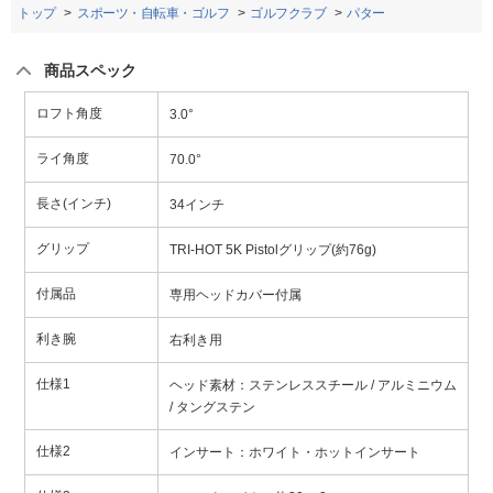
トップ
スポーツ・自転車・ゴルフ
ゴルフクラブ
パター
商品スペック
ロフト角度
3.0°
ライ角度
70.0°
長さ(インチ)
34インチ
グリップ
TRI-HOT 5K Pistolグリップ(約76g)
付属品
専用ヘッドカバー付属
利き腕
右利き用
仕様1
ヘッド素材：ステンレススチール / アルミニウム
/ タングステン
仕様2
インサート：ホワイト・ホットインサート