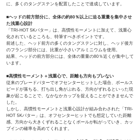
に、多くのタングステンを配置したことで達成しています。
■ヘッドの前方部分に、全体の約80％以上に迫る重量を集中させ
た浅重心設計
「TRI-HOT 5Kパター」は、高慣性モーメントに加えて、浅重心
化されているところも、特筆すべきポイントです。
前述した、ヘッド前方の多くのタングステンに対し、ヘッド後方
のフランジ部分には、比重が小さいアルミニウムを使用。
結果、ヘッドの前方部分には、全体の重量の80％近くが集中して
います。
■高慣性モーメント＋浅重心で、距離も方向もブレない
従来のブレードパターでオフセンターヒットした場合、ボールス
ピードが落ちる、打ち出し角がぶれる、方向がずれるといった現
象が起こることで、なかなかカップを捉えることができませんで
した。
しかし、高慣性モーメントと浅重心設計が組み合わされた「TRI-
HOT 5Kパター」は、オフセンターヒットでも想定していた距離
感、方向から大きくずれることなくボールが転がっていき、カッ
プインの確率を高めてくれます。