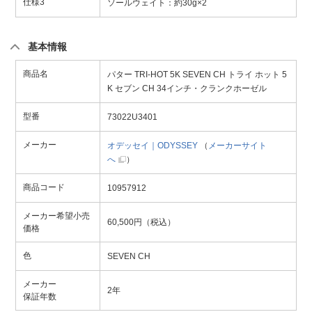
仕様3
ソールウェイト：約30g×2
基本情報
商品名
パター TRI-HOT 5K SEVEN CH トライ ホット 5
K セブン CH 34インチ・クランクホーゼル
型番
73022U3401
メーカー
オデッセイ｜ODYSSEY
（
メーカーサイト
へ
）
商品コード
10957912
メーカー希望小売
60,500円（税込）
価格
色
SEVEN CH
メーカー
2年
保証年数