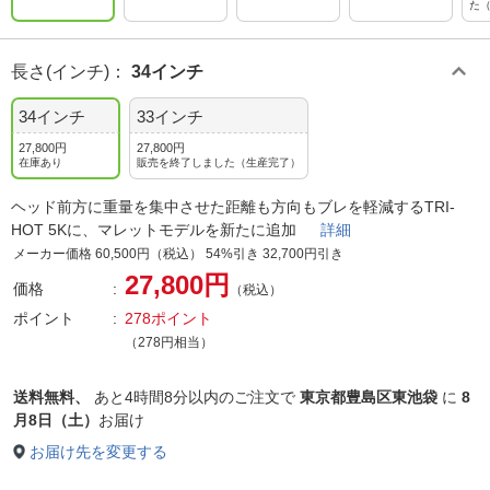
た
長さ(インチ)
：
34インチ
34インチ
33インチ
27,800円
27,800円
在庫あり
販売を終了しました（生産完了）
ヘッド前方に重量を集中させた距離も方向もブレを軽減するTRI-
HOT 5Kに、マレットモデルを新たに追加
詳細
メーカー価格 60,500円（税込） 54%引き 32,700円引き
27,800円
価格
（税込）
ポイント
278ポイント
（278円相当）
送料無料、
あと
4時間8分以内
のご注文で
東京都豊島区東池袋
に
8
月8日（土）
お届け
お届け先を変更する