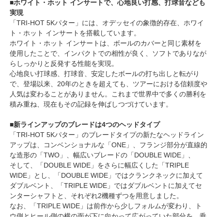
■ホワイト・ホット インサートで、心地良い打感、打球音なども
実現
「TRI-HOT 5Kパター」には、オデッセイの象徴的存在、ホワイ
ト・ホット インサートを搭載しています。
ホワイト・ホット インサートは、ボールのカバーと同じ素材を
使用したことで、インパクトでの相性が良く、ソフトでありなが
らしっかりと反発する性能を実現。
心地良い打球感、打球音、安定したボールの打ち出しと転がり
で、登場以来、20年のときを超えても、ツアーにおける信頼度や
人気は変わることがありません。これまで世界中で多くの勝利を
積み重ね、現在もその記録を伸ばしつづけています。
■新ラインアップのブレードは4つのヘッドタイプ
「TRI-HOT 5Kパター」のブレードタイプの新たなヘッドライン
アップは、コンベンショナルな「ONE」、フランジ部分が直線的
な造形の「TWO」、幅広いブレードの「DOUBLE WIDE」、
そして、「DOUBLE WIDE」をさらに幅広くした「TRIPLE
WIDE」とし、「DOUBLE WIDE」ではクランクネックに加えて
ダブルベント、「TRIPLE WIDE」ではダブルベントに加えてセ
ンターシャフトと、それぞれ2機種ずつを用意しました。
なお、「TRIPLE WIDE」は前作から少しフォルムが変わり、ト
ウ側とヒール側の横の面が下に向かって広がっていた部分を、垂