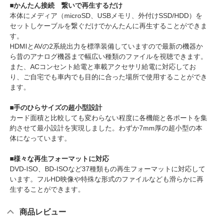
■かんたん接続 繋いで再生するだけ
本体にメディア（microSD、USBメモリ、外付けSSD/HDD）を
セットしケーブルを繋ぐだけでかんたんに再生することができま
す。
HDMIとAVの2系統出力を標準装備していますので最新の機器か
ら昔のアナログ機器まで幅広い種類のファイルを視聴できます。
また、ACコンセント給電と車載アクセサリ給電に対応してお
り、ご自宅でも車内でも目的に合った場所で使用することができ
ます。
■手のひらサイズの超小型設計
カード面積と比較しても変わらない程度に各機能と各ポートを集
約させて最小設計を実現しました。わずか7mm厚の超小型の本
体になっています。
■様々な再生フォーマットに対応
DVD-ISO、BD-ISOなど37種類もの再生フォーマットに対応して
います。フルHD映像や特殊な形式のファイルなども滑らかに再
生することができます。
商品レビュー