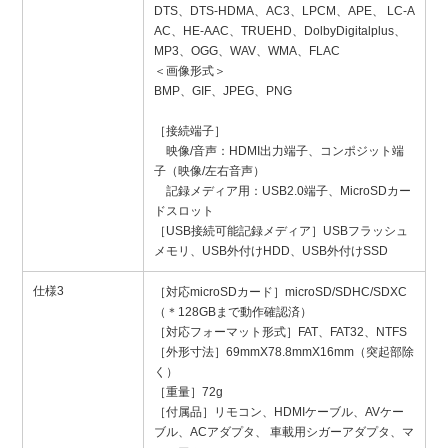
DTS、DTS-HDMA、AC3、LPCM、APE、 LC-A
AC、HE-AAC、TRUEHD、DolbyDigitalplus、
MP3、OGG、WAV、WMA、FLAC
＜画像形式＞
BMP、GIF、JPEG、PNG
［接続端子］
映像/音声：HDMI出力端子、コンポジット端
子（映像/左右音声）
記録メディア用：USB2.0端子、MicroSDカー
ドスロット
［USB接続可能記録メディア］USBフラッシュ
メモリ、USB外付けHDD、USB外付けSSD
仕様3
［対応microSDカード］microSD/SDHC/SDXC
（＊128GBまで動作確認済）
［対応フォーマット形式］FAT、FAT32、NTFS
［外形寸法］69mmX78.8mmX16mm（突起部除
く）
［重量］72g
［付属品］リモコン、HDMIケーブル、AVケー
ブル、ACアダプタ、 車載用シガーアダプタ、マ