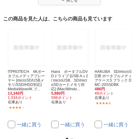
閉じる
この商品を見た人は、こちらの商品も見ています
ITPROTECH 4Kポー
Hanx ポータブルDV
HAKUBA SD/microS
タブルメディアプレー
Dドライブ [USB-Aｘ2
D用 ポータブルメディ
ヤー [microSD/USBメ
/ microUSB、SD/micr
アケースS ブラック D
モリ/SSD/HDD対応]
oSDカードメモリ対
MC-20SSDBK
MediaWave4K ブ...
応] (Mac/Windo...
486円
13,340円
5,980円
49ポイント
1,334ポイント
598ポイント
在庫あり
在庫あり
在庫あり
(184)
(2)
一緒に買う
一緒に買う
一緒に買う