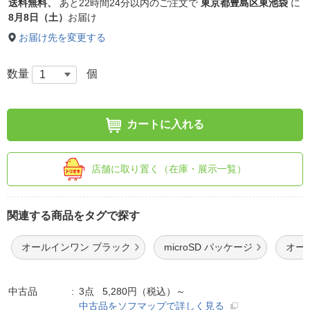
送料無料、
あと
22時間24分以内
のご注文で
東京都豊島区東池袋
に
8月8日（土）
お届け
お届け先を変更する
数量
個
カートに入れる
店舗に取り置く（在庫・展示一覧）
関連する商品をタグで探す
オールインワン ブラック
microSD パッケージ
オー
中古品
3点 5,280円（税込）～
中古品をソフマップで詳しく見る