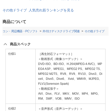
その他ドライブ 人気売れ筋ランキングを見る
商品について
ソコン・周辺機器・PCソフト
外付けディスクドライブ関連
その他ドライブ
商品スペック
仕様1
［再生対応フォーマット］
＜動画形式（映像コーデック）＞
DVD-ISO、BD-ISO、H.264(MPEG-4 AVC)、MP
EG4 ASP、MPEG1、MPEG2 PS、MPEG2 TS、
MPEG2 M2TS、RV8、RV9、RV10、Divx3、Di
vx4、Divx5、Divx6、 Xvid、WMV9、MJPEG、
FLV1(Sorenson Spark)
＜動画拡張子＞
AVI、Divx、FLV、MKV、MOV、MP4、MPG、
RM、SWF、VOB、WMV、ISO
仕様2
＜音声形式（音声コーデック）＞