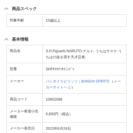
商品スペック
対象年齢
15歳以上
基本情報
商品名
S.H.Figuarts NARUTO-ナルト- うちはサスケ-う
ちはの血を宿す天才忍者-
型番
SHFｻｽｹﾃﾝｻｲﾆﾝｼﾞｬ
メーカー
バンダイスピリッツ｜BANDAI SPIRITS
（
メー
カーサイトへ
）
商品コード
10902088
メーカー希望小売
6,600円（税込）
価格
メーカー発売日
2023年6月24日