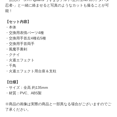
忍者-」と一緒に絡ませると写真のようなカットも撮ることが可
能！
【セット内容】
・本体
・交換用表情パーツ4種
・交換用手首左4種右5種
・交換用手首両手
・風魔手裏剣
・クナイ
・火遁エフェクト
・千鳥
・火遁エフェクト用台座＆支柱
【仕様】
・サイズ：全高 約135mm
・材質：PVC、ABS製
※商品の画像は実際の商品と一部異なる場合がございますのでご
了承ください。