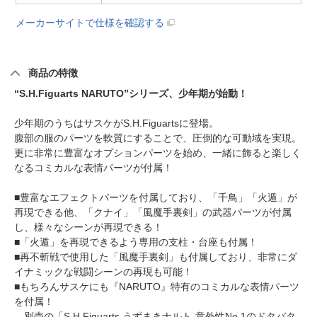
メーカーサイトで仕様を確認する
商品の特徴
“S.H.Figuarts NARUTO”シリーズ、少年期が始動！
少年期のうちはサスケがS.H.Figuartsに登場。
腹部の服のパーツを軟質にすることで、圧倒的な可動域を実現。
更に非常に豊富なオプションパーツを始め、一緒に飾ると楽しく
なるコミカルな表情パーツが付属！
■豊富なエフェクトパーツを付属しており、「千鳥」「火遁」が
再現できる他、「クナイ」「風魔手裏剣」の武器パーツが付属
し、様々なシーンが再現できる！
■「火遁」を再現できるよう専用の支柱・台座も付属！
■再不斬戦で使用した「風魔手裏剣」も付属しており、非常にダ
イナミックな戦闘シーンの再現も可能！
■もちろんサスケにも『NARUTO』特有のコミカルな表情パーツ
を付属！
別売の「S.H.Figuarts うずまきナルト-意外性No.1のドタバタ