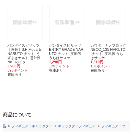
バンダイスピリッツ
バンダイスピリッツ
カワダ ナノブロック
【再販】S.H.Figuarts
ENTRY GRADE NAR
NBCC_135 NARUTO
NARUTO-ナルト- う
UTO-ナルト- 疾風伝
-ナルト- 疾風伝 うち
ずまきナルト-意外性
うちはサスケ
はサスケ
No.1のドタ...
1,290円
1,310円
3,960円
129ポイント
131ポイント
396ポイント
在庫あり
在庫あり
在庫あり
商品について
用品
フィギュア・キャラクター
キャラクターフィギュア
フィギュアーツ