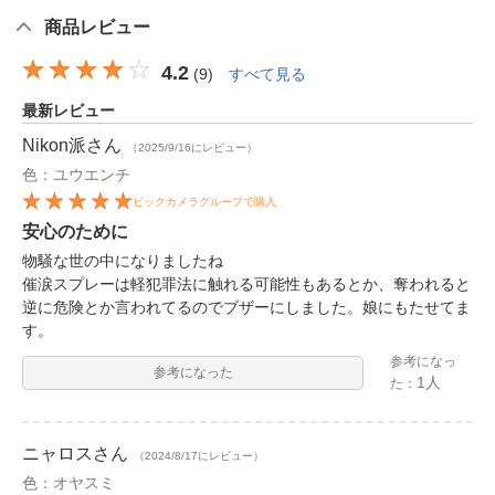
商品レビュー
4.2
(
9
)
すべて見る
最新レビュー
Nikon派
さん
（2025/9/16にレビュー）
色：ユウエンチ
ビックカメラグループで購入
安心のために
物騒な世の中になりましたね
催涙スプレーは軽犯罪法に触れる可能性もあるとか、奪われると
逆に危険とか言われてるのでブザーにしました。娘にもたせてま
す。
参考になっ
参考になった
1人
た：
ニャロス
さん
（2024/8/17にレビュー）
色：オヤスミ