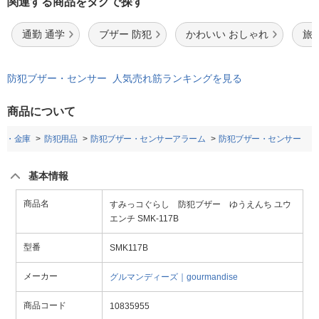
関連する商品をタグで探す
通勤 通学
ブザー 防犯
かわいい おしゃれ
旅
防犯ブザー・センサー 人気売れ筋ランキングを見る
商品について
防災・金庫
防犯用品
防犯ブザー・センサーアラーム
防犯ブザー・センサー
基本情報
商品名
すみっコぐらし 防犯ブザー ゆうえんち ユウ
エンチ SMK-117B
型番
SMK117B
メーカー
グルマンディーズ｜gourmandise
商品コード
10835955