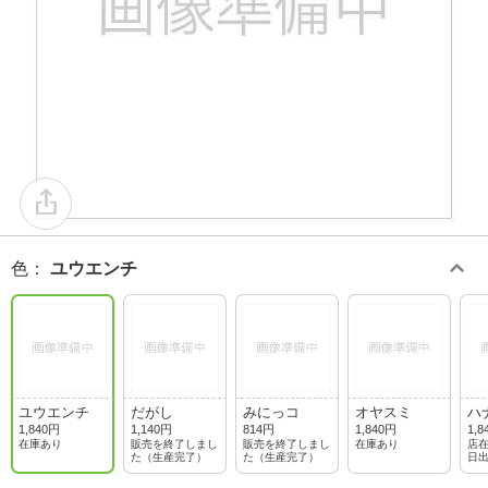
色
：
ユウエンチ
ユウエンチ
だがし
みにっコ
オヤスミ
ハ
1,840円
1,140円
814円
1,840円
1,8
在庫あり
販売を終了しまし
販売を終了しまし
在庫あり
店在
た（生産完了）
た（生産完了）
日