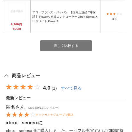
アコ・ブランズ・ジャパン
【国内正規品 2年保
証】 PowerA 有線コントローラー Xbox Series X
3.0
S ホワイト PowerA
6,200円
620pt
詳しく比較する
商品レビュー
4.0
(
1
)
すべて見る
最新レビュー
匿名
さん
（2023/9/12にレビュー）
ビックカメラグループで購入
xbox seriesxに
xbox seriesx用に購入しました。一回フル充電すれば20時間持