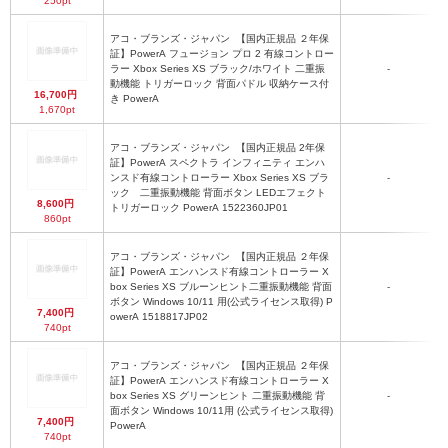
250pt
アコ・ブランズ・ジャパン
【国内正規品 ２年保
証】PowerA フュージョン プロ 2 有線コントロー
ラー Xbox Series XS ブラック/ホワイト 二重振
-
動機能 トリガーロック 背面パドル 収納ケース付
16,700円
き PowerA
1,670pt
アコ・ブランズ・ジャパン
【国内正規品 2年保
証】PowerA スペクトラ インフィニティ エンハ
ンスド有線コントローラー Xbox Series XS ブラ
-
ック 二重振動機能 背面ボタン LEDエフェクト
8,600円
トリガーロック PowerA 1522360JP01
860pt
アコ・ブランズ・ジャパン
【国内正規品 ２年保
証】PowerA エンハンスド有線コントローラー X
box Series XS ブルーンヒント二重振動機能 背面
-
ボタン Windows 10/11 用(公式ライセンス取得) P
7,400円
owerA 1518817JP02
740pt
アコ・ブランズ・ジャパン
【国内正規品 ２年保
証】PowerA エンハンスド有線コントローラー X
box Series XS グリーンヒント 二重振動機能 背
-
面ボタン Windows 10/11用 (公式ライセンス取得)
7,400円
PowerA
740pt