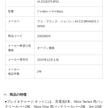
rA 1518375JP01
型番
ﾌﾟﾚｲ&ﾁｬｰｼﾞｷｯﾄXbox
メーカー
アコ・ブランズ・ジャパン｜ACCO BRANDS J
APAN
商品コード
10826824
メーカー希望小売
オープン価格
価格
メーカー発売日
2022年12月上旬
メーカー
2年
保証年数
商品の特徴
●プレイ＆チャージ キットには、充電池2本、Xbox Series 用バッ
テリーカバー2枚、Xbox One 用バッテリーカバー2枚、3m USB