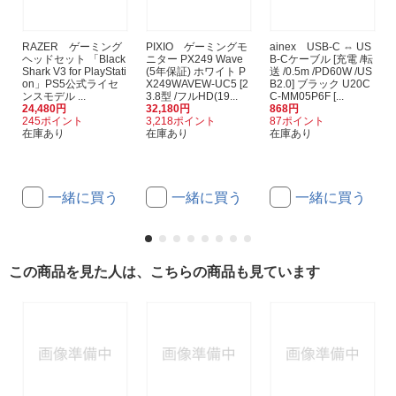
RAZER ゲーミング
PIXIO ゲーミングモ
ainex USB-C ⇔ US
ヘッドセット 「Black
ニター PX249 Wave
B-Cケーブル [充電 /転
Shark V3 for PlayStati
(5年保証) ホワイト P
送 /0.5m /PD60W /US
on」PS5公式ライセ
X249WAVEW-UC5 [2
B2.0] ブラック U20C
ンスモデル ...
3.8型 /フルHD(19...
C-MM05P6F [...
24,480円
32,180円
868円
245ポイント
3,218ポイント
87ポイント
在庫あり
在庫あり
在庫あり
一緒に買う
一緒に買う
一緒に買う
この商品を見た人は、こちらの商品も見ています