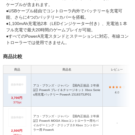
ケーブルが含まれます。
●USBケーブル経由でコントローラ内外でバッテリーを充電可
能、さらに4つのバッテリーカバーを搭載。
●1,100mAh充電池2本（LEDインジケーター付き）、充電池１本
フル充電で最大20時間のゲームプレイが可能。
●すべてのPowerA充電スタンドとステーションに対応。有線コン
トローラーでは使用できません。
商品比較
商品
商品名
レビュー
アコ・ブランズ・ジャパン
【国内正規品 ２年保
証】PowerA プレイ＆チャージキット Xbox Serie
4.0
s用充電バッテリー PowerA 1518375JP01
3,700円
370pt
アコ・ブランズ・ジャパン
【国内正規品 ２年保
証】PowerA MOGA Xboxコントローラー用モバ
-
イルゲーミング・クリップ 2.0 Xbox コントロー
ラー用 PowerA
2,500円