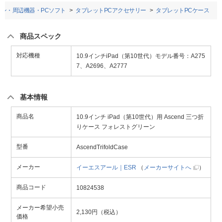
コン・周辺機器・PCソフト
タブレットPCアクセサリー
タブレットPCケース
商品スペック
対応機種
10.9インチiPad（第10世代）モデル番号：A275
7、A2696、A2777
基本情報
商品名
10.9インチ iPad（第10世代）用 Ascend 三つ折
りケース フォレストグリーン
型番
AscendTrifoldCase
メーカー
イーエスアール｜ESR
（
メーカーサイトへ
）
商品コード
10824538
メーカー希望小売
2,130円（税込）
価格