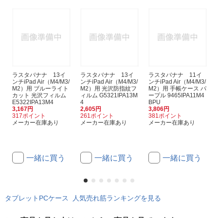
ラスタバナナ 13イ
ラスタバナナ 13イ
ラスタバナナ 11イ
ンチiPad Air（M4/M3/
ンチiPad Air（M4/M3/
ンチiPad Air（M4/M3/
M2）用 ブルーライト
M2）用 光沢防指紋フ
M2）用 手帳ケース パ
カット 光沢フィルム
ィルム G5321IPA13M
ープル 9465IPA11M4
E5322IPA13M4
4
BPU
3,167円
2,605円
3,806円
317ポイント
261ポイント
381ポイント
メーカー在庫あり
メーカー在庫あり
メーカー在庫あり
一緒に買う
一緒に買う
一緒に買う
タブレットPCケース 人気売れ筋ランキングを見る