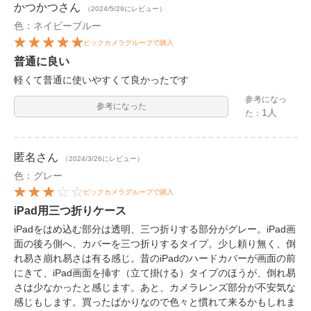
かつかつ
さん
（2024/5/29にレビュー）
色：ネイビーブルー
ビックカメラグループで購入
普通に良い
軽くて普通に使いやすくて良かったです
参考になっ
参考になった
1人
た：
匿名
さん
（2024/3/26にレビュー）
色：グレー
ビックカメラグループで購入
iPad用三つ折りケース
iPadをはめ込む部分は透明、三つ折りする部分がグレー。iPad画
面の後ろ側へ、カバーを三つ折りするタイプ。少し頼り無く、倒
れ易さ崩れ易さは有る感じ。昔のiPadのハードカバーが画面の前
にきて、iPad画面を挿す（立て掛ける）タイプのほうが、倒れ易
さは少なかったと感じます。あと、カメラレンズ部分が不安気な
感じもします。買ったばかりなので色々と慣れて来るかもしれま