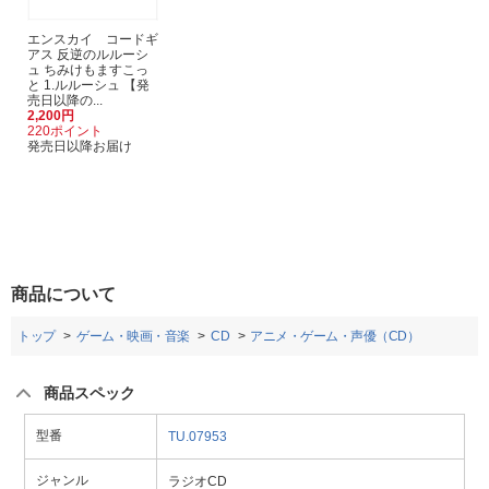
エンスカイ コードギ
アス 反逆のルルーシ
ュ ちみけもますこっ
と 1.ルルーシュ 【発
売日以降の...
2,200円
220ポイント
発売日以降お届け
商品について
トップ
ゲーム・映画・音楽
CD
アニメ・ゲーム・声優（CD）
商品スペック
型番
TU.07953
ジャンル
ラジオCD