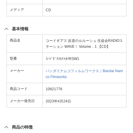
メディア
CD
基本情報
商品名
コードギアス 反逆のルルーシュ 生徒会RADIOス
テーション WAVE！ Volume．1 【CD】
型番
ｺｰﾄﾞｷﾞｱｽｾｲﾄｶｲRSW1
メーカー
バンダイナムコフィルムワークス｜Bandai Nam
co Filmworks
商品コード
10821776
メーカー発売日
2023年4月24日
商品の特徴