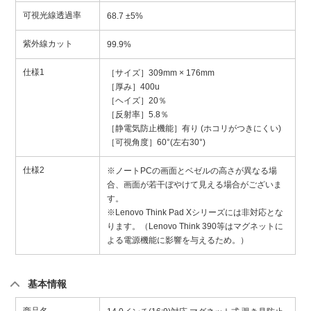
可視光線透過率
68.7 ±5%
紫外線カット
99.9%
仕様1
［サイズ］309mm × 176mm
［厚み］400u
［ヘイズ］20％
［反射率］5.8％
［静電気防止機能］有り (ホコリがつきにくい)
［可視角度］60°(左右30°)
仕様2
※ノートPCの画面とベゼルの高さが異なる場
合、画面が若干ぼやけて見える場合がございま
す。
※Lenovo Think Pad Xシリーズには非対応とな
ります。（Lenovo Think 390等はマグネットに
よる電源機能に影響を与えるため。）
基本情報