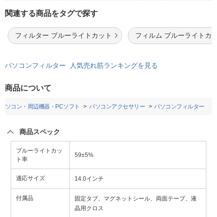
関連する商品をタグで探す
フィルター ブルーライトカット
フィルム ブルーライトカ
パソコンフィルター 人気売れ筋ランキングを見る
商品について
パソコン・周辺機器・PCソフト
パソコンアクセサリー
パソコンフィルター
商品スペック
ブルーライトカッ
59±5%
ト率
適応サイズ
14.0インチ
付属品
固定タブ、マグネットシール、両面テープ、液
晶用クロス