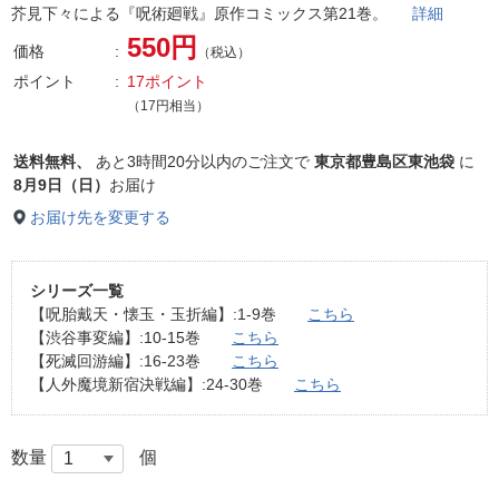
芥見下々による『呪術廻戦』原作コミックス第21巻。
詳細
550円
価格
（税込）
ポイント
17ポイント
（17円相当）
送料無料、
あと
3時間20分以内
のご注文で
東京都豊島区東池袋
に
8月9日（日）
お届け
お届け先を変更する
シリーズ一覧
【呪胎戴天・懐玉・玉折編】:1-9巻
こちら
【渋谷事変編】:10-15巻
こちら
【死滅回游編】:16-23巻
こちら
【人外魔境新宿決戦編】:24-30巻
こちら
数量
個