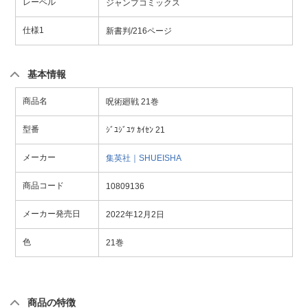
レーベル
ジャンプコミックス
仕様1
新書判/216ページ
基本情報
商品名
呪術廻戦 21巻
型番
ｼﾞﾕｼﾞﾕﾂ ｶｲｾﾝ 21
メーカー
集英社｜SHUEISHA
商品コード
10809136
メーカー発売日
2022年12月2日
色
21巻
商品の特徴