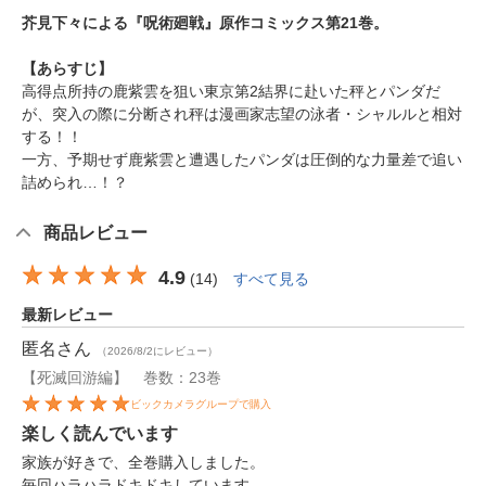
芥見下々による『呪術廻戦』原作コミックス第21巻。
【あらすじ】
高得点所持の鹿紫雲を狙い東京第2結界に赴いた秤とパンダだ
が、突入の際に分断され秤は漫画家志望の泳者・シャルルと相対
する！！
一方、予期せず鹿紫雲と遭遇したパンダは圧倒的な力量差で追い
詰められ…！？
商品レビュー
4.9
(
14
)
すべて見る
最新レビュー
匿名
さん
（2026/8/2にレビュー）
【死滅回游編】 巻数：23巻
ビックカメラグループで購入
楽しく読んでいます
家族が好きで、全巻購入しました。
毎回ハラハラドキドキしています。