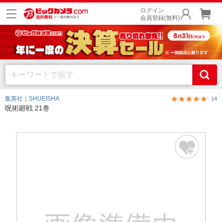
ログイン
会員登録(無料)
集英社｜SHUEISHA
14
呪術廻戦 21巻