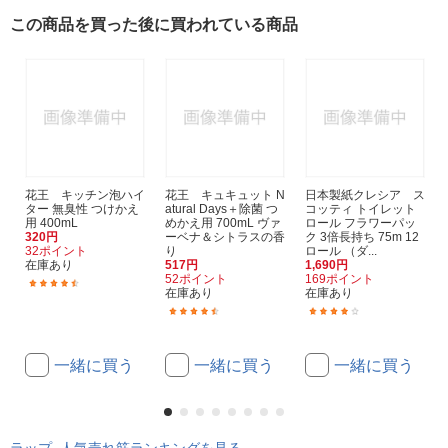
この商品を買った後に買われている商品
花王 キッチン泡ハイ
花王 キュキュット N
日本製紙クレシア ス
ター 無臭性 つけかえ
atural Days＋除菌 つ
コッティ トイレット
用 400mL
めかえ用 700mL ヴァ
ロール フラワーパッ
320円
ーベナ＆シトラスの香
ク 3倍長持ち 75m 12
32ポイント
り
ロール （ダ...
在庫あり
517円
1,690円
52ポイント
169ポイント
(78)
在庫あり
在庫あり
(32)
(1)
一緒に買う
一緒に買う
一緒に買う