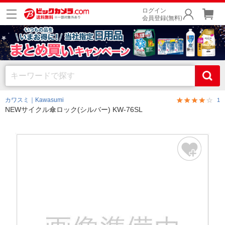
ログイン
会員登録(無料)
カワスミ｜Kawasumi
1
NEWサイクル傘ロック(シルバー) KW-76SL