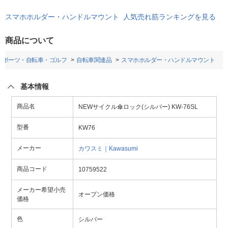
スマホホルダー・ハンドルマウント 人気売れ筋ランキングを見る
商品について
スポーツ・自転車・ゴルフ
自転車関連品
スマホホルダー・ハンドルマウント
基本情報
商品名
NEWサイクル傘ロック(シルバー) KW-76SL
型番
KW76
メーカー
カワスミ｜Kawasumi
商品コード
10759522
メーカー希望小売
オープン価格
価格
色
シルバー