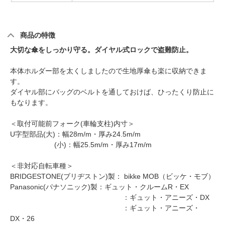
商品の特徴
大切な傘をしっかり守る。ダイヤル式ロックで盗難防止。
本体ホルダー部を太くしましたので生地厚傘も楽に収納できま
す。
ダイヤル部にバッグのベルトを通しておけば、ひったくり防止に
もなります。
＜取付可能前フォーク(車輪支柱)内寸＞
U字型部品(大)：幅28m/m・厚み24.5m/m
(小)：幅25.5m/m・厚み17m/m
＜非対応自転車種＞
BRIDGESTONE(ブリヂストン)製： bikke MOB（ビッケ・モブ）
Panasonic(パナソニック)製：ギュット・クルームR・EX
：ギュット・アニーズ・DX
：ギュット・アニーズ・
DX・26