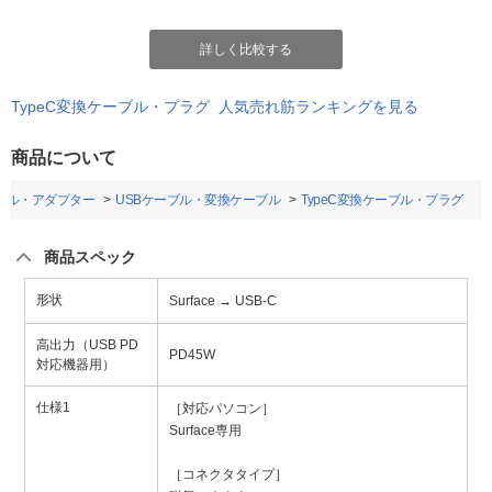
詳しく比較する
TypeC変換ケーブル・プラグ 人気売れ筋ランキングを見る
商品について
ブル・アダプター
USBケーブル・変換ケーブル
TypeC変換ケーブル・プラグ
商品スペック
形状
Surface → USB-C
高出力（USB PD
PD45W
対応機器用）
仕様1
［対応パソコン］
Surface専用
［コネクタタイプ］