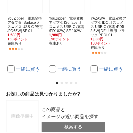
YouZipper 電源変換
YouZipper 電源変換
YAZAWA 電源変換ア
アダプタ [Surface オ
アダプタ [Surface オ
ダプタ [DC オス→メ
ス→メス USB-C /充電
ス→メス USB-C /充電
ス USB-C /充電 /PD5
/PD65W] SF-01
/PD102W] SF-102W
8.5W] DELL専用 ブラ
1,580円
1,980円
ック PDDL01
158ポイント
198ポイント
1,080円
在庫あり
在庫あり
108ポイント
在庫あり
(4)
(2)
一緒に買う
一緒に買う
一緒に買う
お探しの商品は見つかりましたか?
この商品と
イメージが近い商品を探す
検索する