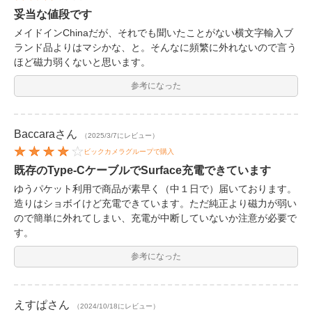
妥当な値段です
メイドインChinaだが、それでも聞いたことがない横文字輸入ブ
ランド品よりはマシかな、と。そんなに頻繁に外れないので言う
ほど磁力弱くないと思います。
参考になった
Baccara
さん
（2025/3/7にレビュー）
ビックカメラグループで購入
既存のType-CケーブルでSurface充電できています
ゆうパケット利用で商品が素早く（中１日で）届いております。
造りはショボイけど充電できています。ただ純正より磁力が弱い
ので簡単に外れてしまい、充電が中断していないか注意が必要で
す。
参考になった
えすぱ
さん
（2024/10/18にレビュー）