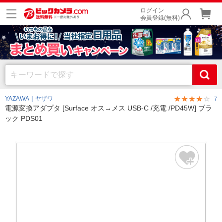
ログイン
会員登録(無料)
YAZAWA｜ヤザワ
7
電源変換アダプタ [Surface オス→メス USB-C /充電 /PD45W] ブラ
ック PDS01