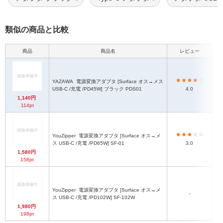
類似の商品と比較
商品
商品名
レビュー
YAZAWA
電源変換アダプタ [Surface オス→メス
Su
USB-C /充電 /PD45W] ブラック PDS01
4.0
1,140円
114pt
YouZipper
電源変換アダプタ [Surface オス→メ
Su
ス USB-C /充電 /PD65W] SF-01
3.0
1,580円
158pt
YouZipper
電源変換アダプタ [Surface オス→メ
Su
-
ス USB-C /充電 /PD102W] SF-102W
1,980円
198pt