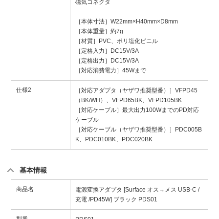
磁気コネクタ
［本体寸法］W22mm×H40mm×D8mm
［本体重量］約7g
［材質］PVC、ポリ塩化ビニル
［定格入力］DC15V/3A
［定格出力］DC15V/3A
［対応消費電力］45Wまで
仕様2
［対応アダプタ（ヤザワ推奨型番）］VFPD45
（BK/WH）、VFPD65BK、VFPD105BK
［対応ケーブル］最大出力100WまでのPD対応
ケーブル
［対応ケーブル（ヤザワ推奨型番）］PDC005B
K、PDC010BK、PDC020BK
基本情報
商品名
電源変換アダプタ [Surface オス→メス USB-C /
充電 /PD45W] ブラック PDS01