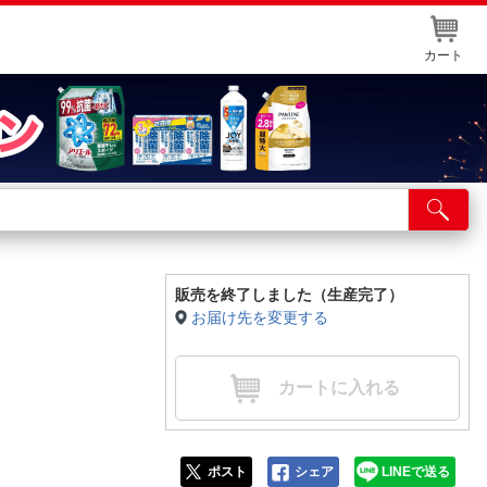
カート
店舗サービス
ット取り置き
イントカードWEB登録
販売を終了しました（生産完了）
お届け先を変更する
舗情報・店舗一覧
取り寄せ品入荷状況照会
カートに入れる
ポスト
シェア
LINEで送る