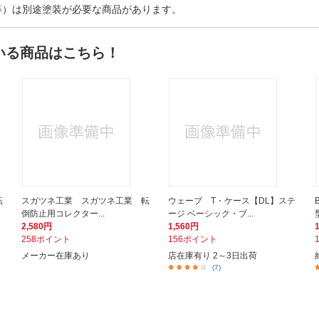
等）は別途塗装が必要な商品があります。
いる商品はこちら！
転
スガツネ工業 スガツネ工業 転
ウェーブ T・ケース【DL】ステ
倒防止用コレクター...
ージ ベーシック・ブ...
2,580円
1,560円
258ポイント
156ポイント
メーカー在庫あり
店在庫有り 2～3日出荷
(7)