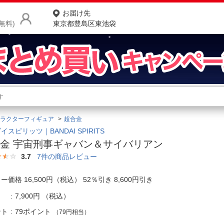
お届け先
無料)
東京都豊島区東池袋
商品をさがす
ランキングからさがす
ネ
ラクターフィギュア
超合金
カテゴリ一覧からさがす
ポ
イスピリッツ｜BANDAI SPIRITS
金 宇宙刑事ギャバン＆サイバリアン
店
3.7
7
件の商品レビュー
お
ー価格 16,500円（税込） 52％引き 8,600円引き
お客様サポート
7,900円
（税込）
ご利用ガイド
ント
79ポイント
（79円相当）