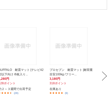
BUFFALO 耐震マット [テレビ42
プロセブン 耐震マット [耐荷重
不二貿
型以下向け /6枚入り...
目安100kg /フリー...
ース 4段
1,280円
3,180円
13,45
128ポイント
318ポイント
1,34
約２～３週間で出荷予定
在庫あり
在庫あ
(28)
(9)