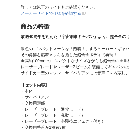
詳しくは以下のサイトもご確認ください。
メーカーサイトで仕様を確認する
商品の特徴
放送40周年を迎えた『宇宙刑事ギャバン』より、超合金の
銀色のコンバットスーツを「蒸着！」するヒーロー・ギャ
その勇姿を蒸着メッキを施した超合金ボディで再現！
全高約100mmのコンパクトなサイズながらも超合金の重
レーザーブレードやレーザーZビームを装備してギャバンの
サイドカー型のマシン・サイバリアンには音声ICを内蔵し
【セット内容】
・本体
・サイバリアン
・交換用頭部
・レーザーブレード（通常モード）
・レーザーブレード（発動モード）
・レーザーブレード（必殺技エフェクト付き）
・交換用手首左2種右3種