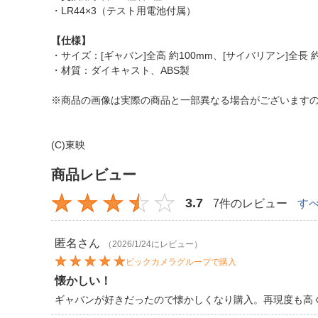
・LR44×3（テスト用電池付属）
【仕様】
・サイズ：[ギャバン]全高 約100mm、[サイバリアン]全長 約
・材質：ダイキャスト、ABS製
※商品の画像は実際の商品と一部異なる場合がございます
(C)東映
商品レビュー
3.7
7件のレビュー
す
匿名
さん
（2026/1/24にレビュー）
ビックカメラグループで購入
懐かしい！
ギャバンが好きだったので懐かしくなり購入。再現度も高