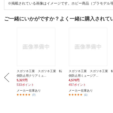
※掲載されている画像はイメージです。ホビー商品（プラモデル
ご一緒にいかがですか？よく一緒に購入されて
ションケ
スガツネ工業 スガツネ工業 転
スガツネ工業 スガツネ工業 
倒防止用クリアミュ...
倒防止用ミュージア...
5,327円
4,570円
533ポイント
457ポイント
メーカー在庫あり
メーカー在庫あり
(7)
(1)