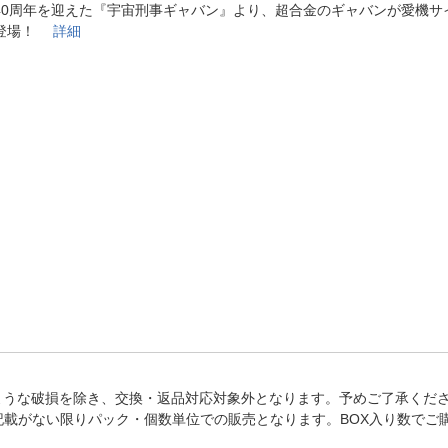
法
40周年を迎えた『宇宙刑事ギャバン』より、超合金のギャバンが愛機サ
よくある質問・お問合せ
に登場！
詳細
I
ご利用規約
E
ような破損を除き、交換・返品対応対象外となります。予めご了承くだ
記載がない限りパック・個数単位での販売となります。BOX入り数でご