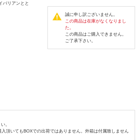
人窓口
イバリアンとと
R情報
誠に申し訳ございません。
この商品は在庫がなくなりまし
た。
この商品はご購入できません。
ご了承下さい。
nglish / 中文
さい。
購入頂いてもBOXでの出荷ではありません。外箱は付属致しません