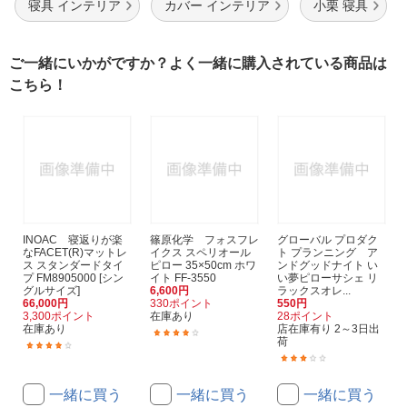
寝具 インテリア
カバー インテリア
小栗 寝具
ご一緒にいかがですか？よく一緒に購入されている商品は
こちら！
INOAC 寝返りが楽
篠原化学 フォスフレ
グローバル プロダク
なFACET(R)マットレ
イクス スペリオール
ト プランニング ア
ス スタンダードタイ
ピロー 35×50cm ホワ
ンドグッドナイト い
プ FM8905000 [シン
イト FF-3550
い夢ピローサシェ リ
グルサイズ]
6,600円
ラックスオレ...
66,000円
330ポイント
550円
3,300ポイント
在庫あり
28ポイント
在庫あり
店在庫有り 2～3日出
(1)
荷
(1)
(1)
一緒に買う
一緒に買う
一緒に買う