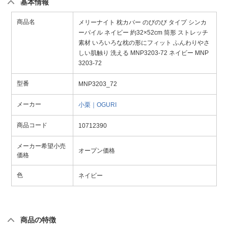
基本情報
商品名
メリーナイト 枕カバー のびのび タイプ シンカ
ーパイル ネイビー 約32×52cm 筒形 ストレッチ
素材 いろいろな枕の形にフィット ふんわりやさ
しい肌触り 洗える MNP3203-72 ネイビー MNP
3203-72
型番
MNP3203_72
メーカー
小栗｜OGURI
商品コード
10712390
メーカー希望小売
オープン価格
価格
色
ネイビー
商品の特徴