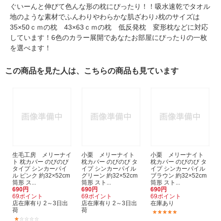
ぐいーんと伸びて色んな形の枕にぴったり！！吸水速乾でタオル
地のような素材でふんわりやわらかな肌ざわり♪枕のサイズは
35×50ｃｍの枕 43×63ｃｍの枕 低反発枕 変形枕などに対応
しています！6色のカラー展開であなたお部屋にぴったりの一枚
を選べます！
この商品を見た人は、こちらの商品も見ています
生毛工房 メリーナイ
小栗 メリーナイト
小栗 メリーナイト
ト 枕カバー のびのび
枕カバー のびのび タ
枕カバー のびのび タ
タイプ シンカーパイ
イプ シンカーパイル
イプ シンカーパイル
ル ピンク 約32×52cm
グリーン 約32×52cm
ブラウン 約32×52cm
筒形 ス...
筒形 スト...
筒形 スト...
690円
690円
690円
69ポイント
69ポイント
69ポイント
店在庫有り 2～3日出
店在庫有り 2～3日出
在庫あり
荷
荷
(4)
(1)