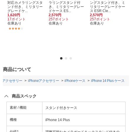
対応カメラリングスタ
ラリングスタンド付
ングスタンド付き、ミ
ンド付き、ミリタリー
き、ミリタリーグレー
リタリーグレードケー
グレードケ...
ドケース ES...
ス ESR Cle...
1,620円
2,570円
2,570円
17ポイント
257ポイント
257ポイント
在庫あり
在庫あり
在庫あり
(1)
商品について
ホアクセサリー
iPhoneアクセサリー
iPhoneケース
iPhone 14 Plus ケース
商品スペック
素材 / 機能
スタンド付きケース
機種
iPhone 14 Plus
仕様1