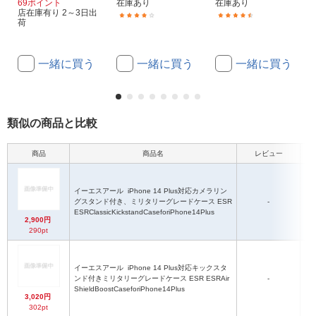
69ポイント
在庫あり
在庫あり
店在庫有り 2～3日出
(23)
(15)
荷
一緒に買う
一緒に買う
一緒に買う
類似の商品と比較
商品
商品名
レビュー
イーエスアール
iPhone 14 Plus対応カメラリン
ス
グスタンド付き、ミリタリーグレードケース ESR
-
ESRClassicKickstandCaseforiPhone14Plus
2,900円
290pt
イーエスアール
iPhone 14 Plus対応キックスタ
ス
ンド付きミリタリーグレードケース ESR ESRAir
-
ShieldBoostCaseforiPhone14Plus
3,020円
302pt