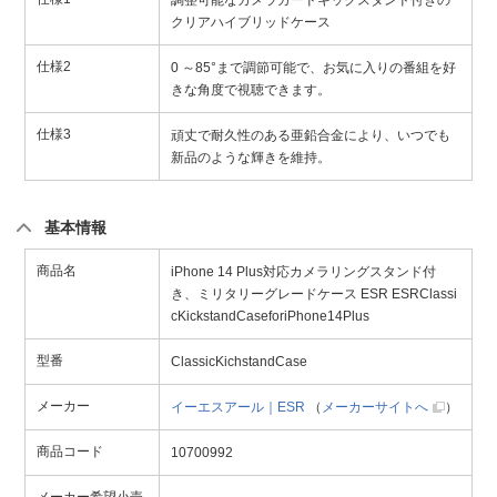
調整可能なカメラガードキックスタンド付きの
クリアハイブリッドケース
仕様2
0 ～85°まで調節可能で、お気に入りの番組を好
きな角度で視聴できます。
仕様3
頑丈で耐久性のある亜鉛合金により、いつでも
新品のような輝きを維持。
基本情報
商品名
iPhone 14 Plus対応カメラリングスタンド付
き、ミリタリーグレードケース ESR ESRClassi
cKickstandCaseforiPhone14Plus
型番
ClassicKichstandCase
メーカー
イーエスアール｜ESR
（
メーカーサイトへ
）
商品コード
10700992