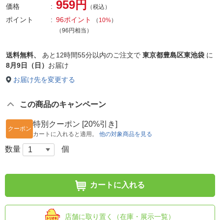
959円
価格
（税込）
ポイント
96ポイント
（
10%
）
（96円相当）
送料無料、
あと
12時間55分以内
のご注文で
東京都豊島区東池袋
に
8月9日（日）
お届け
お届け先を変更する
この商品のキャンペーン
特別クーポン [20%引き]
クーポン
カートに入れると適用。
他の対象商品を見る
数量
個
カートに入れる
店舗に取り置く（在庫・展示一覧）