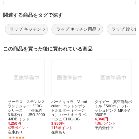
関連する商品をタグで探す
ラップ キッチン
ラップ キッチン用品
ラップ 繰り
この商品を買った後に買われている商品
サーモス ステンレス
バーミキュラ Vermi
タイガー 真空断熱ボ
ランチジャー 「JBG
cular コットンポッ
トル「500ml」 フレ
シリーズ」 （茶碗約
トホルダー（ベージ
ッシュピンク MKR-V
3.8杯分） JBG-2000
ュ） バーミキュラ ベ
050PF
-MDB ミッド...
ージュ CH01-BG
4,360円
4,250円
3,850円
436ポイント
425ポイント
116ポイント
予約受付中
在庫あり
在庫あり
(5)