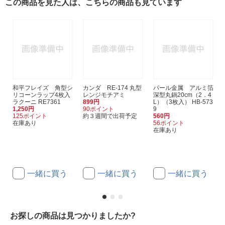
この商品を見た人は、こちらの商品も見ています
和平フレイズ 角型シ
カンダ RE-174 丸型
パール金属 アルミ箔
リコーンラップ4枚入
レンジモチアミ
深型丸鍋20cm（2．4
ラクーニ RE7361
899円
L）（3枚入） HB-573
1,250円
90ポイント
9
125ポイント
約３週間で出荷予定
560円
在庫あり
56ポイント
在庫あり
一緒に買う
一緒に買う
一緒に買う
お探しの商品は見つかりましたか?