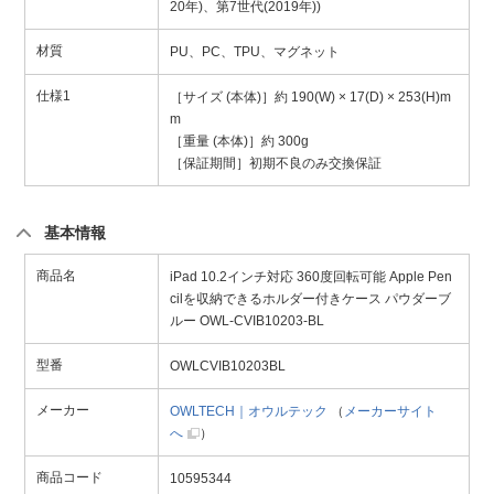
20年)、第7世代(2019年))
材質
PU、PC、TPU、マグネット
仕様1
［サイズ (本体)］約 190(W) × 17(D) × 253(H)m
m
［重量 (本体)］約 300g
［保証期間］初期不良のみ交換保証
基本情報
商品名
iPad 10.2インチ対応 360度回転可能 Apple Pen
cilを収納できるホルダー付きケース パウダーブ
ルー OWL-CVIB10203-BL
型番
OWLCVIB10203BL
メーカー
OWLTECH｜オウルテック
（
メーカーサイト
へ
）
商品コード
10595344