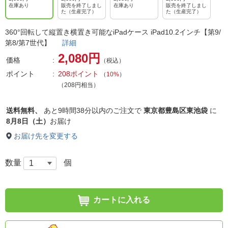
在庫あり
販売を終了しまし
在庫あり
販売を終了しまし
た（生産完了）
た（生産完了）
360°回転して縦置き横置き可能なiPadケース iPad10.2インチ【第9/
第8/第7世代】
詳細
2,080円
価格
（税込）
ポイント
208ポイント
（
10%
）
（208円相当）
送料無料、
あと
9時間38分以内
のご注文で
東京都豊島区東池袋
に
8月8日（土）
お届け
お届け先を変更する
数量
個
カートに入れる