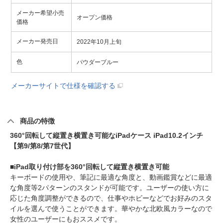
メーカー希望小売
オープン価格
価格
メーカー発売日
2022年10月上旬
色
パウダーブルー
メーカーサイトで仕様を確認する
商品の特徴
360°回転して縦置き横置き可能なiPadケース iPad10.2インチ
【第9/第8/第7世代】
■iPad取り付け部を360°回転して縦置き横置き可能
キーボードの使用や、筆記に最適な角度と、動画鑑賞などに最適
な角度等2パターンのスタンドが可能です。ユーザーの使い方に
応じた角度調整ができるので、仕事やホビーなどでお好みのスタ
イルを選んで使うことができます。華やかな北欧風カラーなので
女性のユーザーにもおススメです。