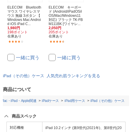
ELECOM Bluetooth
ELECOM キーボー
マウス ワイヤレスマ
ド (Android/iPadOS/i
ウス 無線 3ボタン 【
OS/Mac/Windows11
Windows Mac Androi
対応) ブラック TK-FB
d iOS iPad C...
M111BK [ワイヤレ...
1,980円
2,050円
198ポイント
205ポイント
在庫あり
在庫あり
(30)
(46)
一緒に買う
一緒に買う
iPad（その他）ケース 人気売れ筋ランキングを見る
商品について
Mac・iPad・Apple関連
iPadケース
iPad用ケース
iPad（その他）ケース
商品スペック
対応機種
iPad 10.2インチ (第9世代(2021年)、第8世代(20