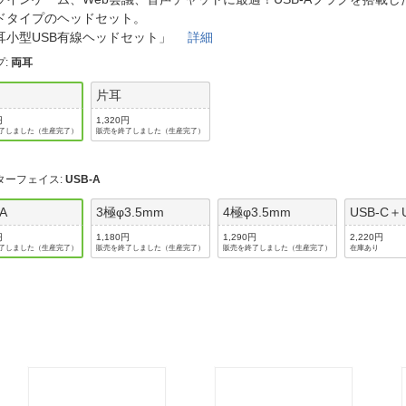
法
よくある質問・お問合せ
ドタイプのヘッドセット。
I
耳小型USB有線ヘッドセット」
詳細
ご利用規約
プ
:
両耳
片耳
円
1,320円
了しました（生産完了）
販売を終了しました（生産完了）
E
ターフェイス
:
USB-A
-A
3極φ3.5mm
4極φ3.5mm
USB-C＋
円
1,180円
1,290円
2,220円
了しました（生産完了）
販売を終了しました（生産完了）
販売を終了しました（生産完了）
在庫あり