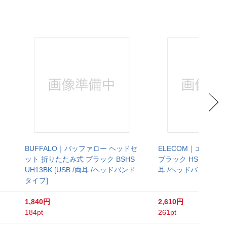
ト
BUFFALO｜バッファロー ヘッドセ
ELECOM｜エレコム
ット 折りたたみ式 ブラック BSHS
ブラック HS-HP07SUB
UH13BK [USB /両耳 /ヘッドバンド
耳 /ヘッドバンドタイ
タイプ]
1,840円
2,610円
184pt
261pt