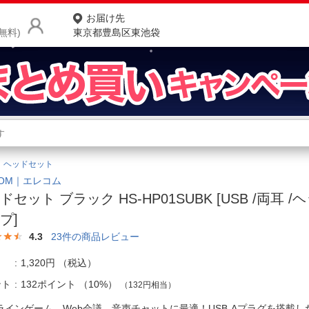
お届け先
無料)
東京都豊島区東池袋
商品をさがす
ランキングからさがす
ネ
ヘッドセット
カテゴリ一覧からさがす
ポ
COM｜エレコム
ドセット ブラック HS-HP01SUBK [USB /両耳 
店
プ]
お
4.3
23
件の商品レビュー
お客様サポート
1,320円
（税込）
ント
132ポイント
（
10%
）
（132円相当）
ご利用ガイド
ラインゲーム、Web会議、音声チャットに最適！USB-Aプラグを搭載