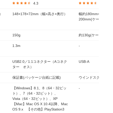
4.3
4.5
約
148×178×72mm（幅×高さ×奥行）
幅約180mm×奥行約
200mm(ケーブル含ま
150g
約130g(ケーブル含ま
1.3m
-
USB2.0／1.1コネクター（Aコネク
USB-A
ター オス）
保証書(パッケージ台紙に記載)
ウインドスクリーン
【Windows】8.1、8（64・32ビッ
-
ト）、7（64・32ビット）、
Vista（64・32ビット）、XP
【Mac】Mac OS X 10.4以降、Mac
OS 9.x 【その他】PlayStation3