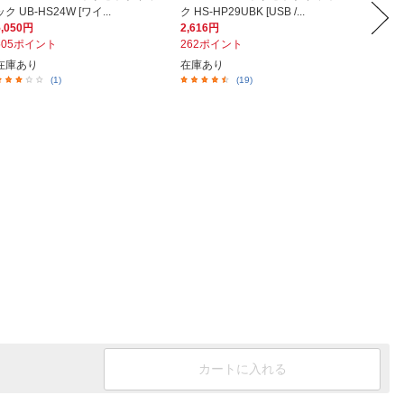
ック UB-HS24W [ワイ...
ク HS-HP29UBK [USB /...
ク HS-H
5,050円
2,616円
2,220
505ポイント
262ポイント
222ポ
在庫あり
在庫あり
在庫あ
(1)
(19)
カートに入れる