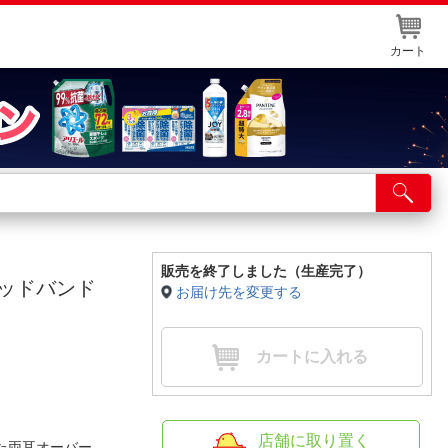
カート
店舗サービス
ット取り置き
イントカードWEB登録
販売を終了しました（生産完了）
/ヘッドバンド
お届け先を変更する
舗情報・店舗一覧
取り寄せ品入荷状況照会
カートに入れる
店舗に取り置く
した両耳オーバー