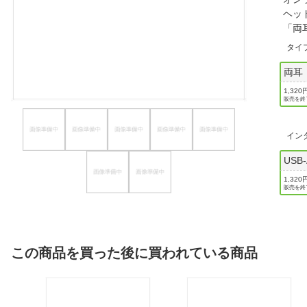
ヘッ
ほしいもの
「両
お知らせ
タイ
両耳
1,320
販売を終
イン
USB
1,320
販売を終
この商品を買った後に買われている商品