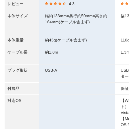
レビュー
4.3
本体サイズ
幅約133mm×奥行約50mm×高さ約
幅1
164mm(ケーブル含まず)
本体重量
約43g(ケーブル含まず)
110
ケーブル長
約1.8m
1.3
プラグ形状
USB-A
US
ター
付属品
-
保証
対応OS
-
【W
ト）
Vi
【Ma
OS 