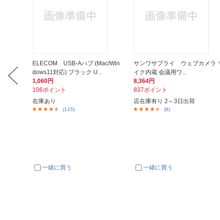
are ブ
ELECOM USB-Aハブ (Mac/Win
サンワサプライ ウェブカメラ 
dows11対応) ブラック U...
イク内蔵 会議用ワ...
1,060円
8,364円
106ポイント
837ポイント
在庫あり
店在庫有り 2～3日出荷
(115)
(9)
一緒に買う
一緒に買う