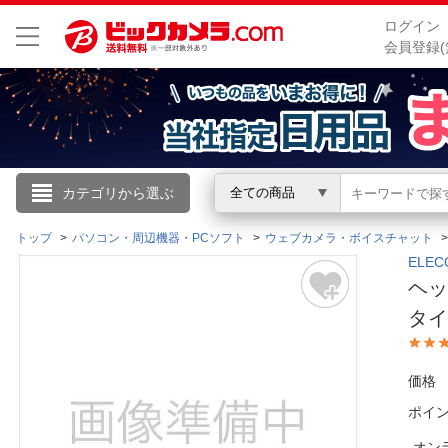
ログイン
会員登録(
こんにちは
カテゴリから選ぶ
全ての商品
ログイン
トップ
パソコン・周辺機器・PCソフト
ウェブカメラ・ボイスチャット
ELE
ヘッ
新規会員登録
タイ
会員メニュー
価格
お買いもの履歴
ポイ
閲覧履歴
オン