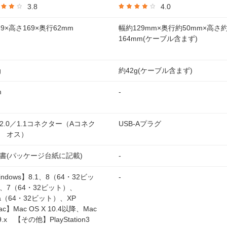
3.8
4.0
39×高さ169×奥行62mm
幅約129mm×奥行約50mm×高さ
164mm(ケーブル含まず)
g
約42g(ケーブル含まず)
m
-
B2.0／1.1コネクター（Aコネク
USB-Aプラグ
 オス）
書(パッケージ台紙に記載)
-
indows】8.1、8（64・32ビッ
-
、7（64・32ビット）、
sta（64・32ビット）、XP
c】Mac OS X 10.4以降、Mac
9.x 【その他】PlayStation3