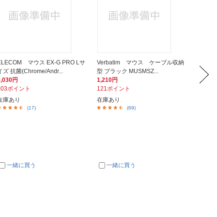
ELECOM マウス EX-G PRO Lサ
Verbatim マウス ケーブル収納
Logi
イズ 抗菌(Chrome/Andr...
型 ブラック MUSMSZ...
カム C2
6,030円
1,210円
2,978
603ポイント
121ポイント
298ポ
在庫あり
在庫あり
在庫あ
(17)
(69)
一緒に買う
一緒に買う
一