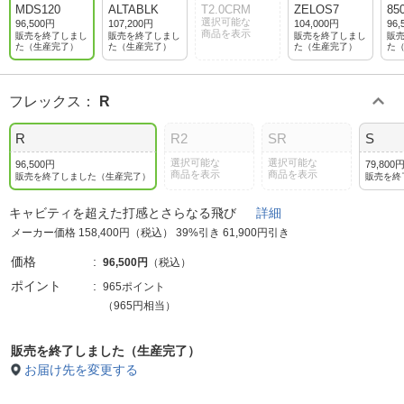
MDS120
ALTABLK
T2.0CRM
ZELOS7
85
選択可能な
96,500円
107,200円
104,000円
96,
商品を表示
販売を終了しまし
販売を終了しまし
販売を終了しまし
販
た（生産完了）
た（生産完了）
た（生産完了）
た
フレックス
：
R
R
R2
SR
S
選択可能な
選択可能な
96,500円
79,800
商品を表示
商品を表示
販売を終了しました（生産完了）
販売を終
キャビティを超えた打感とさらなる飛び
詳細
メーカー価格 158,400円（税込） 39%引き 61,900円引き
価格
96,500円
（税込）
ポイント
965ポイント
（965円相当）
販売を終了しました（生産完了）
お届け先を変更する