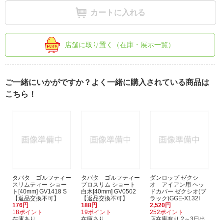
カートに入れる
店舗に取り置く（在庫・展示一覧）
ご一緒にいかがですか？よく一緒に購入されている商品は
こちら！
タバタ ゴルフティー
タバタ ゴルフティー
ダンロップ ゼクシ
スリムティー ショー
プロスリム ショート
オ アイアン用 ヘッ
ト[40mm] GV1418 S
白木[40mm] GV0502
ドカバー ゼクシオ(ブ
【返品交換不可】
【返品交換不可】
ラック)GGE-X132I
176円
188円
2,520円
18ポイント
19ポイント
252ポイント
在庫あり
在庫あり
店在庫有り 2～3日出