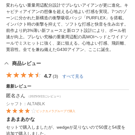
変わらない重量周辺配分設計でブレないアイアンが更に進化。キ
ャビティアイアンの想像を超える心地よい打感を実現。7つのゾ
ーンに分かれた新構造の衝撃吸収バッジ「PURFLEX」を搭載。
インパクト時の衝撃を抑えて、ソフトな打感と快音を生み出す。
前作より約3%薄い新フェースと新ロフト設計により、ボール初
速が向上。ブレない究極の重量周辺配の高MOIヘッドとワイドソ
ールでミスヒットに強く、楽に狙える。心地よい打感、飛距離、
寛容性。全てを兼ね備えたG430アイアン、ここに誕生。
商品レビュー
4.7
(
3
)
すべて見る
最新レビュー
匿名
さん
（2025/3/22にレビュー）
シャフト：ALTABLK
ビックカメラグループで購入
まあまあかな
セットで購入しましたが、wedgeが足りないので50度と54度を
追加で購入しました。