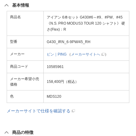
基本情報
商品名
アイアン 6本セット G430#6～#9、#PW、#45
《N.S. PRO MODUS3 TOUR 120 シャフト》 硬
さ(Flex)：R
型番
G430_IRN_6-9PW/45_RH
メーカー
ピン｜PING
（
メーカーサイトへ
）
商品コード
10585961
メーカー希望小売
158,400円（税込）
価格
色
MDS120
メーカーサイトで仕様を確認する
商品の特徴