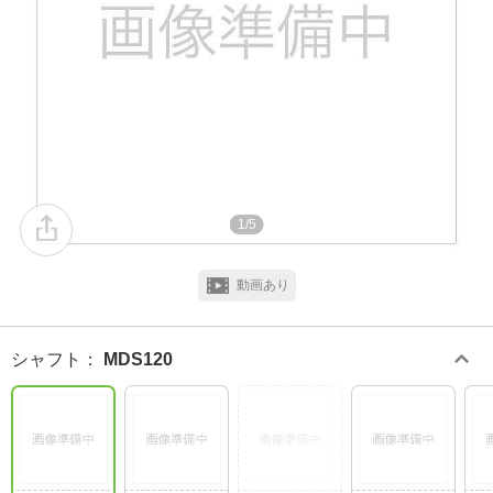
1/5
動画あり
シャフト
：
MDS120