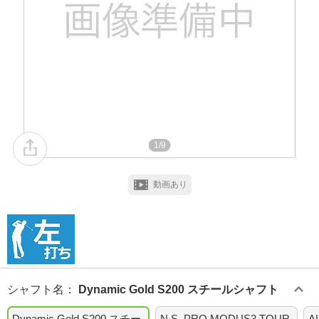
1/9
動画あり
シャフト名
：
Dynamic Gold S200 スチールシャフト
Dynamic Gold S200 スチー
N.S. PRO MODUS3 TOUR
A