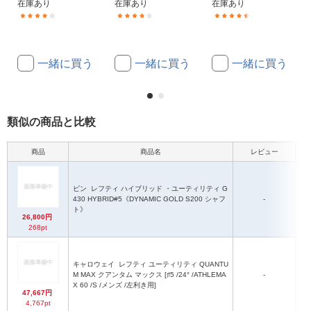
在庫あり
在庫あり
在庫あり
(18)
(4)
(3)
一緒に買う
一緒に買う
一緒に買う
類似の商品と比較
商品
商品名
レビュー
ピン
レフティ ハイブリッド ・ユーティリティ G
D
430 HYBRID#5《DYNAMIC GOLD S200 シャフ
-
S
ト》
26,800円
268pt
キャロウェイ
レフティ ユーティリティ QUANTU
M MAX クアンタム マックス [♯5 /24° /ATHLEMA
-
A
X 60 /S /メンズ /左利き用]
47,667円
4,767pt