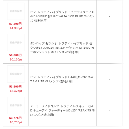
ピン
レフティ ハイブリッド ・ユーティリティ G
440 HYBRID [♯5 /26° /ALTA J CB BLUE /S /メン
-
ズ /左利き用]
57,200円
14,300pt
ダンロップ ゼクシオ
レフティ ハイブリッド ゼ
クシオ14 XXIO14 [♯5 /23° /ゼクシオ MP1400 カ
-
M
ーボンシャフト /S /メンズ /左利き用]
50,600円
10,120pt
ピン
レフティ ハイブリッド G440 [♯5 /26° /AW
-
A
T 3.0 LITE /S /メンズ /左利き用]
53,900円
13,475pt
テーラーメイドゴルフ
レフティ レスキュー Qi4
D キューアイ フォーディー [♯5 /25° /REAX 75 /S
-
/メンズ /左利き用]
53,775円
10,755pt