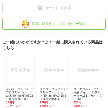
カートに入れる
店舗に取り置く（在庫・展示一覧）
ご一緒にいかがですか？よく一緒に購入されている商品は
こちら！
タバタ ゴルフティー
タバタ ゴルフティー
ダイヤゴルフ ゴルフ
プロスリム ショート
スリムティー ショー
用品 ダイヤゴルフマ
白木[40mm] GV0502
ト[40mm] GV1418 S
ーカー161（カメ） A
【返品交換不可】
【返品交換不可】
S-161
188円
176円
425円
19ポイント
18ポイント
43ポイント