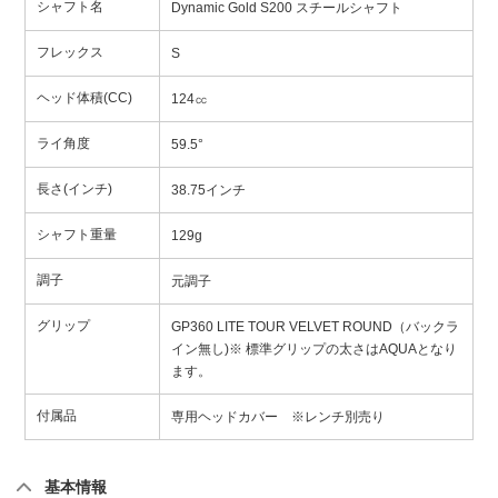
シャフト名
Dynamic Gold S200 スチールシャフト
フレックス
S
ヘッド体積(CC)
124㏄
ライ角度
59.5°
長さ(インチ)
38.75インチ
シャフト重量
129g
調子
元調子
グリップ
GP360 LITE TOUR VELVET ROUND（バックラ
イン無し)※ 標準グリップの太さはAQUAとなり
ます。
付属品
専用ヘッドカバー ※レンチ別売り
基本情報