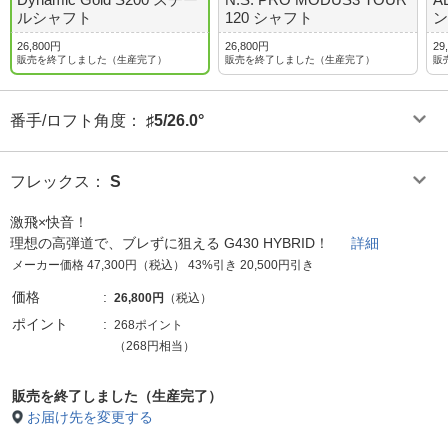
ルシャフト
120 シャフト
ン
26,800円
26,800円
29
販売を終了しました（生産完了）
販売を終了しました（生産完了）
販
番手/ロフト角度
：
♯5/26.0°
フレックス
：
S
激飛×快音！
理想の高弾道で、ブレずに狙える G430 HYBRID！
詳細
メーカー価格 47,300円（税込） 43%引き 20,500円引き
価格
26,800円
（税込）
ポイント
268ポイント
（268円相当）
販売を終了しました（生産完了）
お届け先を変更する