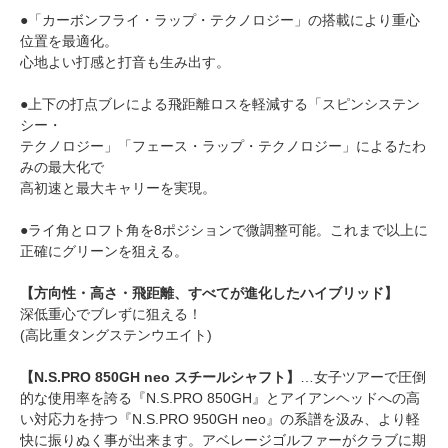
●「カーボンフライ・ラップ・テクノロジー」の搭載により重心
位置を最適化。
心地よい打感と打音も生み出す。
●上下の打点ブレによる飛距離ロスを軽減する「スピンシステン
シー・
テクノロジー」「フェース・ラップ・テクノロジー」によるたわ
みの最大化で
高初速と最大キャリーを実現。
●ライ角とロフト角を8ポジションで微調整可能。これまで以上に
正確にグリーンを狙える。
【方向性・高さ・飛距離、すべてが進化したハイブリッド】
深低重心でブレずに狙える！
(高比重タングステンウエイト)
【N.S.PRO 850GH neo スチールシャフト】
…女子ツアーで圧倒
的な使用率を誇る『N.S.PRO 850GH』とアイアンヘッドへの高
い対応力を持つ『N.S.PRO 950GH neo』の系譜を汲み、より軽
快に振りぬく事が出来ます。アベレージゴルファーがクラブに期