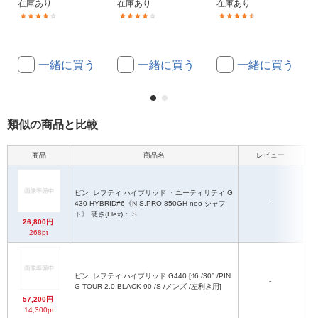
在庫あり
在庫あり
在庫あり
(18)
(4)
(3)
一緒に買う
一緒に買う
一緒に買う
類似の商品と比較
商品
商品名
レビュー
ピン
レフティ ハイブリッド ・ユーティリティ G
430 HYBRID#6《N.S.PRO 850GH neo シャフ
-
85
ト》 硬さ(Flex)： S
26,800円
268pt
ピン
レフティ ハイブリッド G440 [♯6 /30° /PIN
PI
-
G TOUR 2.0 BLACK 90 /S /メンズ /左利き用]
57,200円
14,300pt