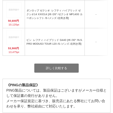
ダンロップ ゼクシオ
レフティ ハイブリッド ゼ
クシオ14 XXIO14 [♯6 /26° /ゼクシオ MP1400 カ
-
M
ーボンシャフト /S /メンズ /左利き用]
50,600円
10,120pt
ピン
レフティ ハイブリッド G440 [♯6 /30° /N.S.
-
MO
PRO MODUS3 TOUR 120 /S /メンズ /左利き用]
53,900円
13,475pt
詳しく比較する
《PINGの製品保証》
PING製品については、製品保証はございますがメーカー仕様と
して保証書の発行がありません。
メーカー保証規定に基づき、販売店にあたる弊社にてお問い合
わせを承り、弊社経由にて対応いたします。