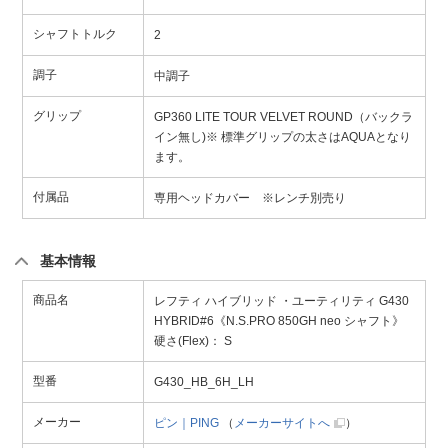
シャフトトルク
2
調子
中調子
グリップ
GP360 LITE TOUR VELVET ROUND（バックラ
イン無し)※ 標準グリップの太さはAQUAとなり
ます。
付属品
専用ヘッドカバー ※レンチ別売り
基本情報
商品名
レフティ ハイブリッド ・ユーティリティ G430
HYBRID#6《N.S.PRO 850GH neo シャフト》
硬さ(Flex)： S
型番
G430_HB_6H_LH
メーカー
ピン｜PING
（
メーカーサイトへ
）