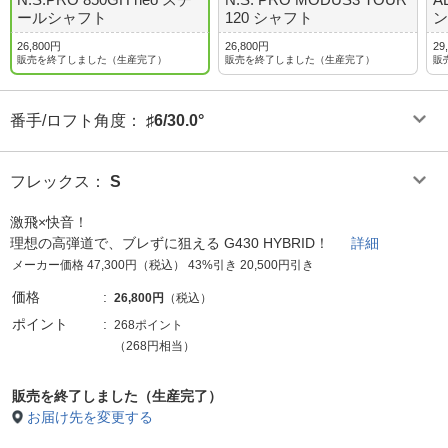
ールシャフト
120 シャフト
ン
26,800円
26,800円
29
販売を終了しました（生産完了）
販売を終了しました（生産完了）
販
番手/ロフト角度
：
♯6/30.0°
フレックス
：
S
激飛×快音！
理想の高弾道で、ブレずに狙える G430 HYBRID！
詳細
メーカー価格 47,300円（税込） 43%引き 20,500円引き
価格
26,800円
（税込）
ポイント
268ポイント
（268円相当）
販売を終了しました（生産完了）
お届け先を変更する