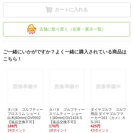
カートに入れる
店舗に取り置く（在庫・展示一覧）
ご一緒にいかがですか？よく一緒に購入されている商品は
こちら！
タバタ ゴルフティー
タバタ ゴルフティー
ダイヤゴルフ ゴルフ
プロスリム ショート
スリムティー ショー
用品 ダイヤゴルフマ
白木[40mm] GV0502
ト[40mm] GV1418 S
ーカー161（カメ） A
【返品交換不可】
【返品交換不可】
S-161
188円
176円
425円
19ポイント
18ポイント
43ポイント