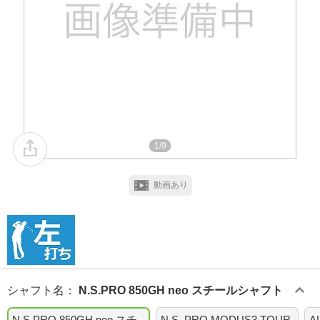
1/9
動画あり
シャフト名
：
N.S.PRO 850GH neo スチールシャフト
N.S.PRO 850GH neo スチ
N.S. PRO MODUS3 TOUR
A