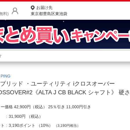
お届け先
無料)
東京都豊島区東池袋
商品をさがす
ランキングからさがす
ネ
カテゴリ一覧からさがす
ポ
PING
ブリッド ・ユーティリティ iクロスオーバー
店
OSSOVER#2《ALTA J CB BLACK シャフト》 硬さ(
お
ー価格 42,900円（税込） 25％引き 11,000円引き
お客様サポート
31,900円
（税込）
ご利用ガイド
ント
3,190ポイント
（
10%
）
（3,190円相当）