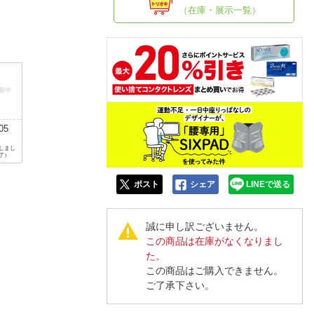
人窓口
（在庫・展示一覧）
R情報
nglish / 中文
S 105
円
しまし
了）
ポスト
シェア
LINEで送る
誠に申し訳ございません。
この商品は在庫がなくなりまし
た。
この商品はご購入できません。
ご了承下さい。