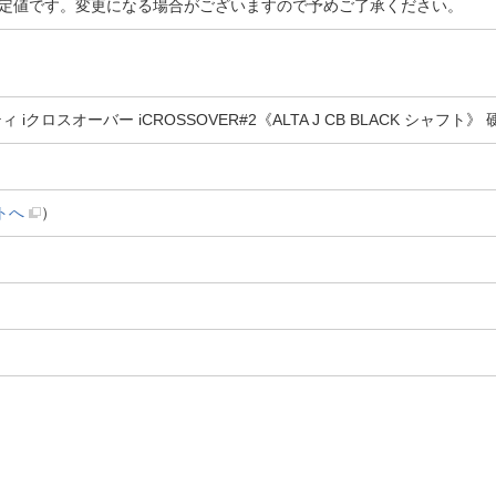
定値です。変更になる場合がございますので予めご了承ください。
ロスオーバー iCROSSOVER#2《ALTA J CB BLACK シャフト》 硬さ
トへ
）