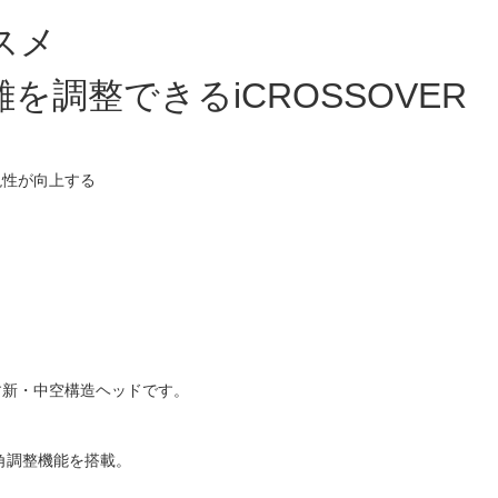
スメ
調整できるiCROSSOVER
現性が向上する
。
す新・中空構造ヘッドです。
角調整機能を搭載。