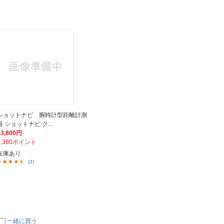
ショットナビ 腕時計型距離計測
器 ショットナビ ク...
23,800円
2,380ポイント
在庫あり
(3)
一緒に買う