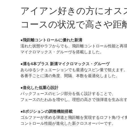
アイアン好きの方にオス
コースの状況で高さや距離を
●飛距離コントロールに優れた新溝
濡れた状態やラフからでも、飛距離コントロール性能と再
マイクロマックス・グルーヴを搭載しました。
●溝を4本プラス 新溝マイクロマックス・グルーヴ
あらゆるシチュエーションでも最適なスピン量で狙えます
各番手ごとに溝の角度、間隔、本数を最適化しました。
●進化した低重心設計
バックフェースのヒンジ部分を低く設計することで、
フェースのたわみを増やし、理想の高さで強弾道を生み出
●8ポジションの調整機能搭載
ゴルファーが求める弾道と飛距離を実現するロフト角/ライ
コントロール性能が進化した新クロスオーバーです。