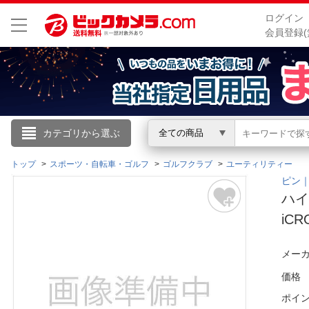
ログイン
会員登録(
こんにちは
カテゴリから選ぶ
全ての商品
ログイン
トップ
スポーツ・自転車・ゴルフ
ゴルフクラブ
ユーティリティー
ピン｜
ハイ
新規会員登録
iCR
会員メニュー
メーカ
お買いもの履歴
価格
ポイ
閲覧履歴