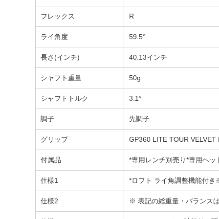
フレックス
R
ライ角度
59.5°
長さ(インチ)
40.13インチ
シャフト重量
50g
シャフトトルク
3.1°
調子
先調子
グリップ
GP360 LITE TOUR V
付属品
*専用レンチ別売り*専用ヘッ
仕様1
*ロフト ライ角調整機能付き
仕様2
※ 表記の総重量・バランス