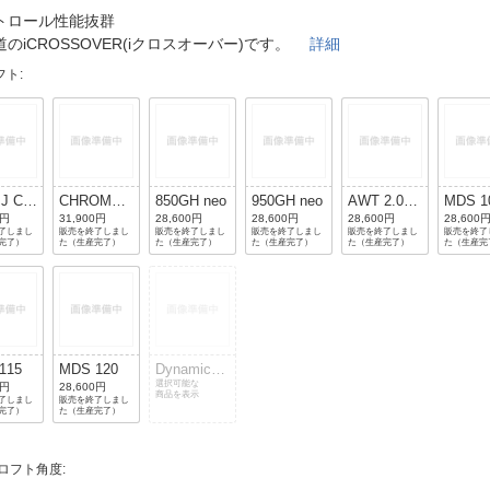
法
よくある質問・お問合せ
トロール性能抜群
I
道のiCROSSOVER(iクロスオーバー)です。
詳細
ご利用規約
フト
:
E
 J CB
CHROME
850GH neo
950GH neo
AWT 2.0
MD
CK
85
LITE
0円
31,900円
28,600円
28,600円
28,600円
28,600
了しまし
販売を終了しまし
販売を終了しまし
販売を終了しまし
販売を終了しまし
販売を終了
完了）
た（生産完了）
た（生産完了）
た（生産完了）
た（生産完了）
た（生産完
MDS 115
MDS 120
Dynamic
Gold
選択可能な
0円
28,600円
商品を表示
了しまし
販売を終了しまし
完了）
た（生産完了）
/ロフト角度
: