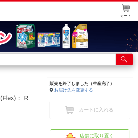
カート
店舗サービス
ット取り置き
イントカードWEB登録
販売を終了しました（生産完了）
お届け先を変更する
舗情報・店舗一覧
Flex)： R
取り寄せ品入荷状況照会
カートに入れる
店舗に取り置く