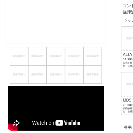
コン
ほしいもの
強弾
お知らせ
シャ
ALTA
BLA
31,90
販売を終
た（生産
28,60
販売を終
た（生産
番手