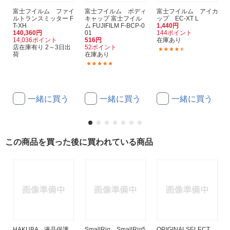
富士フイルム ファイ
富士フイルム ボディ
富士フイルム アイカ
ルトランスミッター F
キャップ 富士フイル
ップ EC-XT L
T-XH
ム FUJIFILM F-BCP-0
1,440円
140,360円
01
144ポイント
14,036ポイント
516円
在庫あり
店在庫有り 2～3日出
52ポイント
(9)
荷
在庫あり
(7)
一緒に買う
一緒に買う
一緒に買う
この商品を買った後に買われている商品
HAKUBA 液晶保護
SmallRig SmallRig5
ORIGINALSELECT