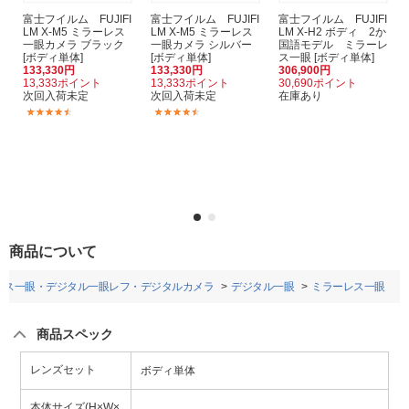
富士フイルム FUJIFI
富士フイルム FUJIFI
富士フイルム FUJIFI
LM X-M5 ミラーレス
LM X-M5 ミラーレス
LM X-H2 ボディ 2か
一眼カメラ ブラック
一眼カメラ シルバー
国語モデル ミラーレ
[ボディ単体]
[ボディ単体]
ス一眼 [ボディ単体]
133,330円
133,330円
306,900円
13,333ポイント
13,333ポイント
30,690ポイント
次回入荷未定
次回入荷未定
在庫あり
(8)
(8)
商品について
レス一眼・デジタル一眼レフ・デジタルカメラ
デジタル一眼
ミラーレス一眼
商品スペック
レンズセット
ボディ単体
本体サイズ(H×W×