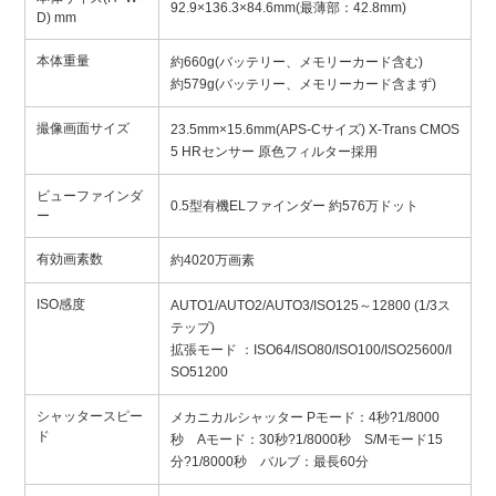
92.9×136.3×84.6mm(最薄部：42.8mm)
D) mm
本体重量
約660g(バッテリー、メモリーカード含む)
約579g(バッテリー、メモリーカード含まず)
撮像画面サイズ
23.5mm×15.6mm(APS-Cサイズ) X-Trans CMOS
5 HRセンサー 原色フィルター採用
ビューファインダ
0.5型有機ELファインダー 約576万ドット
ー
有効画素数
約4020万画素
ISO感度
AUTO1/AUTO2/AUTO3/ISO125～12800 (1/3ス
テップ)
拡張モード ：ISO64/ISO80/ISO100/ISO25600/I
SO51200
シャッタースピー
メカニカルシャッター Pモード：4秒?1/8000
ド
秒 Aモード：30秒?1/8000秒 S/Mモード15
分?1/8000秒 バルブ：最長60分