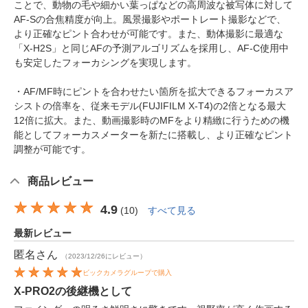
ことで、動物の毛や細かい葉っぱなどの高周波な被写体に対して
AF-Sの合焦精度が向上。風景撮影やポートレート撮影などで、
より正確なピント合わせが可能です。また、動体撮影に最適な
「X-H2S」と同じAFの予測アルゴリズムを採用し、AF-C使用中
も安定したフォーカシングを実現します。
・AF/MF時にピントを合わせたい箇所を拡大できるフォーカスア
シストの倍率を、従来モデル(FUJIFILM X-T4)の2倍となる最大
12倍に拡大。また、動画撮影時のMFをより精緻に行うための機
能としてフォーカスメーターを新たに搭載し、より正確なピント
調整が可能です。
商品レビュー
4.9
(
10
)
すべて見る
最新レビュー
匿名
さん
（2023/12/26にレビュー）
ビックカメラグループで購入
X-PRO2の後継機として