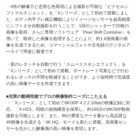
・4倍の解像力と忠実な色再現による撮影が可能な「ピクセルシ
フトマルチショット」を「Xシリーズ」として初めて搭載しまし
た。ボディ内手ブレ補正機能によりイメージセンサーを超高精度
にシフトさせ自動撮影を行うことで、1回のシャッターで20枚の
画像を取得。さらに専用ソフトウェア「Pixel Shift Combiner」を
用いて、取得した画像を処理することにより、約1.6億画素の画
像を生成できるため、コマーシャルフォトや文化財のデジタルア
ーカイブ用途に最適です。
・肌のレタッチを自動で行う「スムーススキンエフェクト」を
「Xシリーズ」として初めて搭載。ポートレート写真などで行わ
れるレタッチの手間を軽減することができ、より短時間で完成度
の高い画像データを作成できます。
■充実の動画性能でプロの映像制作ニーズにこたえる
・「Xシリーズ」として初めて8K/30P 4:2:2 10bitの映像記録に対
応。「X-H2S」同様の放熱構造を採用し、約160分の8K/30P動画
撮影を可能とします。また、8Kの豊富なデータ量から高品質な
4K映像を生成する「4K HQ」モードも新たに搭載。高画素セン
サーを生かした解像感の高い映像を実現します。