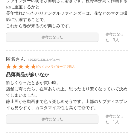
ファインダーの明るさ鮮明さに驚きです。視野率が高く作画する
のに重宝するかと
長年憧れだったバリアングルファインダーは、花などのマクロ撮
影に活躍することで、
これから春が来るのが楽しみです。
参考になっ
参考になった
3人
た：
匿名
さん
（2023/9/23にレビュー）
ビックカメラグループで購入
品薄商品が多いなか
欲しくなったときが買い時。
店舗に寄ったら、在庫ありの上、思ったより安くなっていて決め
てしまいました。
静止画から動画まで色々楽しめそうです。上部のサブディスプレ
イも見やすく、カスタマイズ性も高くて◎です。
参考になっ
参考になった
1人
た：