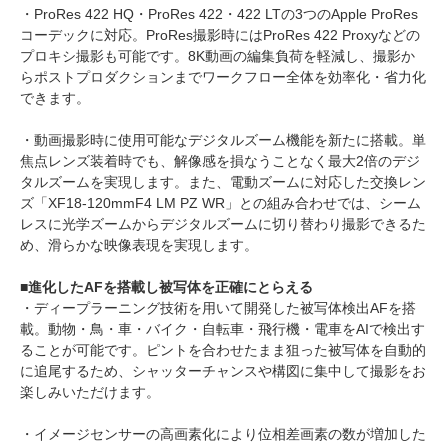
・ProRes 422 HQ・ProRes 422・422 LTの3つのApple ProRes
コーデックに対応。ProRes撮影時にはProRes 422 Proxyなどの
プロキシ撮影も可能です。8K動画の編集負荷を軽減し、撮影か
らポストプロダクションまでワークフロー全体を効率化・省力化
できます。
・動画撮影時に使用可能なデジタルズーム機能を新たに搭載。単
焦点レンズ装着時でも、解像感を損なうことなく最大2倍のデジ
タルズームを実現します。また、電動ズームに対応した交換レン
ズ「XF18-120mmF4 LM PZ WR」との組み合わせでは、シーム
レスに光学ズームからデジタルズームに切り替わり撮影できるた
め、滑らかな映像表現を実現します。
■進化したAFを搭載し被写体を正確にとらえる
・ディープラーニング技術を用いて開発した被写体検出AFを搭
載。動物・鳥・車・バイク・自転車・飛行機・電車をAIで検出す
ることが可能です。ピントを合わせたまま狙った被写体を自動的
に追尾するため、シャッターチャンスや構図に集中して撮影をお
楽しみいただけます。
・イメージセンサーの高画素化により位相差画素の数が増加した