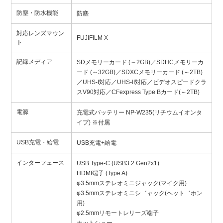
防塵・防水機能
防塵
対応レンズマウン
FUJIFILM X
ト
記録メディア
SDメモリーカード (～2GB)／SDHCメモリーカ
ード (～32GB)／SDXCメモリーカード (～2TB)
／UHS-I対応／UHS-II対応／ビデオスピードクラ
スV90対応／CFexpress Type Bカード(～2TB)
電源
充電式バッテリー NP-W235(リチウムイオンタ
イプ) ※付属
USB充電・給電
USB充電+給電
インターフェース
USB Type-C (USB3.2 Gen2x1)
HDMI端子 (Type A)
φ3.5mmステレオミニジャック(マイク用)
φ3.5mmステレオミニシ゛ャック(ヘット゛ホン
用)
φ2.5mmリモートレリーズ端子