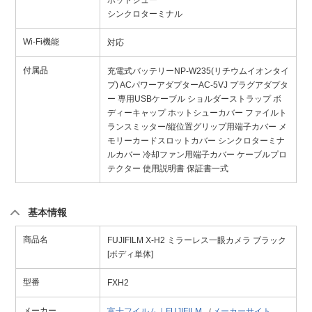
ホットシュー
シンクロターミナル
Wi-Fi機能
対応
付属品
充電式バッテリーNP-W235(リチウムイオンタイ
プ) ACパワーアダプターAC-5VJ プラグアダプタ
ー 専用USBケーブル ショルダーストラップ ボ
ディーキャップ ホットシューカバー ファイルト
ランスミッター/縦位置グリップ用端子カバー メ
モリーカードスロットカバー シンクロターミナ
ルカバー 冷却ファン用端子カバー ケーブルプロ
テクター 使用説明書 保証書一式
基本情報
商品名
FUJIFILM X-H2 ミラーレス一眼カメラ ブラック
[ボディ単体]
型番
FXH2
メーカー
富士フイルム｜FUJIFILM
（
メーカーサイト