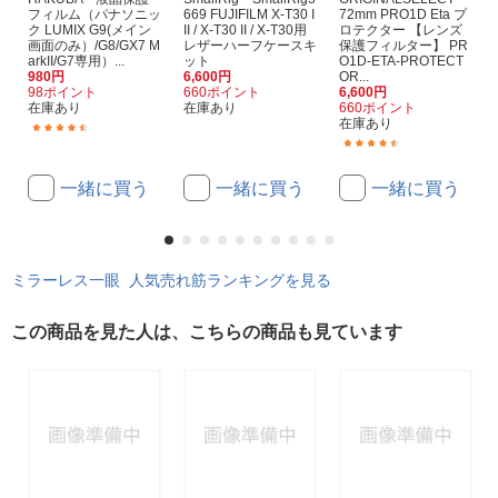
フィルム（パナソニッ
669 FUJIFILM X-T30 I
72mm PRO1D Eta プ
ク LUMIX G9(メイン
II / X-T30 II / X-T30用
ロテクター 【レンズ
画面のみ）/G8/GX7 M
レザーハーフケースキ
保護フィルター】 PR
arkII/G7専用）...
ット
O1D-ETA-PROTECT
980円
6,600円
OR...
98ポイント
660ポイント
6,600円
在庫あり
在庫あり
660ポイント
在庫あり
(25)
(45)
一緒に買う
一緒に買う
一緒に買う
ミラーレス一眼 人気売れ筋ランキングを見る
この商品を見た人は、こちらの商品も見ています