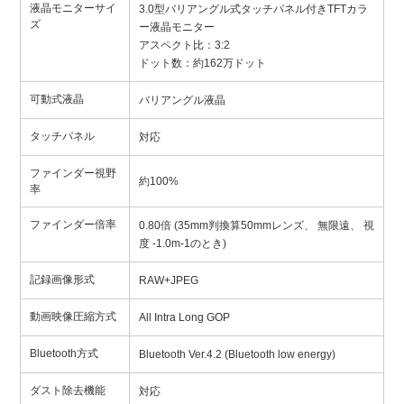
液晶モニターサイ
3.0型バリアングル式タッチパネル付きTFTカラ
ズ
ー液晶モニター
アスペクト比：3:2
ドット数：約162万ドット
可動式液晶
バリアングル液晶
タッチパネル
対応
ファインダー視野
約100%
率
ファインダー倍率
0.80倍 (35mm判換算50mmレンズ、 無限遠、 視
度 -1.0m-1のとき)
記録画像形式
RAW+JPEG
動画映像圧縮方式
All Intra Long GOP
Bluetooth方式
Bluetooth Ver.4.2 (Bluetooth low energy)
ダスト除去機能
対応