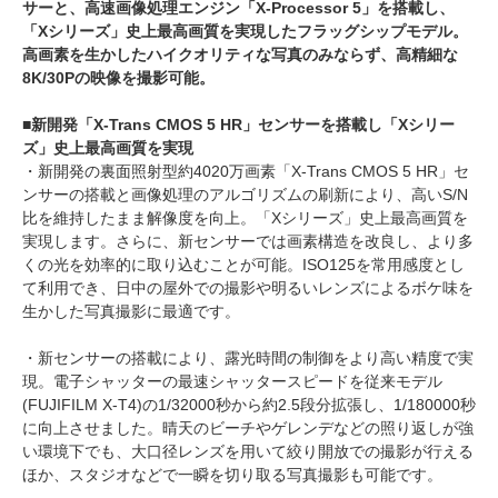
サーと、高速画像処理エンジン「X-Processor 5」を搭載し、
「Xシリーズ」史上最高画質を実現したフラッグシップモデル。
高画素を生かしたハイクオリティな写真のみならず、高精細な
8K/30Pの映像を撮影可能。
■新開発「X-Trans CMOS 5 HR」センサーを搭載し「Xシリー
ズ」史上最高画質を実現
・新開発の裏面照射型約4020万画素「X-Trans CMOS 5 HR」セ
ンサーの搭載と画像処理のアルゴリズムの刷新により、高いS/N
比を維持したまま解像度を向上。「Xシリーズ」史上最高画質を
実現します。さらに、新センサーでは画素構造を改良し、より多
くの光を効率的に取り込むことが可能。ISO125を常用感度とし
て利用でき、日中の屋外での撮影や明るいレンズによるボケ味を
生かした写真撮影に最適です。
・新センサーの搭載により、露光時間の制御をより高い精度で実
現。電子シャッターの最速シャッタースピードを従来モデル
(FUJIFILM X-T4)の1/32000秒から約2.5段分拡張し、1/180000秒
に向上させました。晴天のビーチやゲレンデなどの照り返しが強
い環境下でも、大口径レンズを用いて絞り開放での撮影が行える
ほか、スタジオなどで一瞬を切り取る写真撮影も可能です。