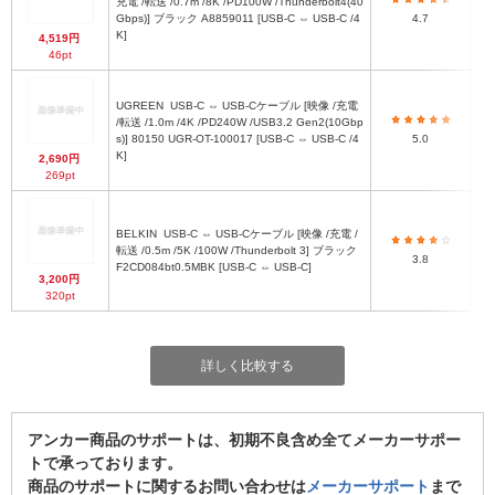
充電 /転送 /0.7m /8K /PD100W /Thunderbolt4(40
Gbps)] ブラック A8859011 [USB-C ⇔ USB-C /4
4.7
K]
4,519円
46pt
UGREEN
USB-C ⇔ USB-Cケーブル [映像 /充電
/転送 /1.0m /4K /PD240W /USB3.2 Gen2(10Gbp
s)] 80150 UGR-OT-100017 [USB-C ⇔ USB-C /4
5.0
K]
2,690円
269pt
BELKIN
USB-C ⇔ USB-Cケーブル [映像 /充電 /
転送 /0.5m /5K /100W /Thunderbolt 3] ブラック
3.8
F2CD084bt0.5MBK [USB-C ⇔ USB-C]
3,200円
320pt
詳しく比較する
アンカー商品のサポートは、初期不良含め全てメーカーサポー
トで承っております。
商品のサポートに関するお問い合わせは
メーカーサポート
まで