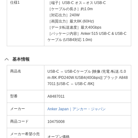
仕様1
［端子］USB-C オス⇔オス USB-C
［ケーブルの長さ］約1.0m
［対応出力］240W
［画質出力］最大8K (60Hz)
［データ転送速度］最大40Gbps
［パッケージ内容］Anker 515 USB-C & USB-C
ケーブル (USB4対応 1.0m)
基本情報
商品名
USB-C ⇔ USB-Cケーブル [映像 /充電 /転送 /1.0
m /8K /PD240W /USB4(40Gbps)] ブラック A848
7011 [USB-C ⇔ USB-C /8K]
型番
A8487011
メーカー
Anker Japan｜アンカー・ジャパン
商品コード
10475008
メーカー希望小売
オープン価格