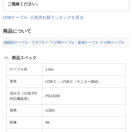
ご連絡ください。
USBケーブル 人気売れ筋ランキングを見る
商品について
各種接続ケーブル・アダプター
USBケーブル・変換ケーブル
USBケーブル
商品スペック
ケーブル長
1.0m
形状
USB-C ⇔ USB-C（モニター接続）
高出力（USB PD
PD240W
対応機器用）
規格
USB4
映像
8K