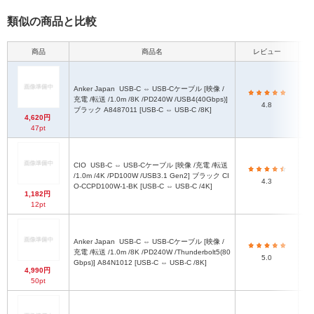
類似の商品と比較
商品
商品名
レビュー
Anker Japan
USB-C ⇔ USB-Cケーブル [映像 /
充電 /転送 /1.0m /8K /PD240W /USB4(40Gbps)]
4.8
ブラック A8487011 [USB-C ⇔ USB-C /8K]
4,620円
47pt
CIO
USB-C ⇔ USB-Cケーブル [映像 /充電 /転送
/1.0m /4K /PD100W /USB3.1 Gen2] ブラック CI
4.3
O-CCPD100W-1-BK [USB-C ⇔ USB-C /4K]
1,182円
12pt
Anker Japan
USB-C ⇔ USB-Cケーブル [映像 /
充電 /転送 /1.0m /8K /PD240W /Thunderbolt5(80
5.0
Gbps)] A84N1012 [USB-C ⇔ USB-C /8K]
4,990円
50pt