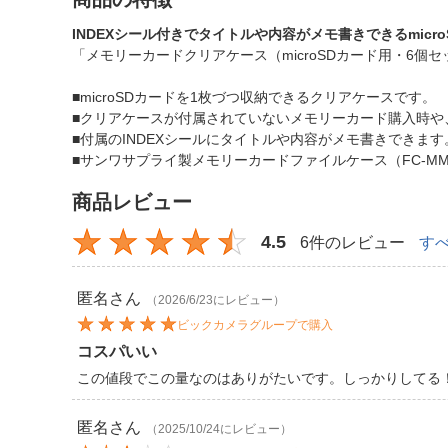
INDEXシール付きでタイトルや内容がメモ書きできるmicr
「メモリーカードクリアケース（microSDカード用・6個セ
■microSDカードを1枚づつ収納できるクリアケースです。
■クリアケースが付属されていないメモリーカード購入時や
■付属のINDEXシールにタイトルや内容がメモ書きできます
■サンワサプライ製メモリーカードファイルケース（FC-MM
商品レビュー
4.5
6件のレビュー
す
匿名
さん
（2026/6/23にレビュー）
ビックカメラグループで購入
コスパいい
この値段でこの量なのはありがたいです。しっかりしてる
匿名
さん
（2025/10/24にレビュー）