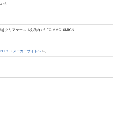
ス×6
納] クリアケース 1枚収納ｘ6 FC-MMC10MICN
PPLY
（
メーカーサイトへ
）