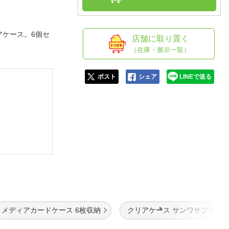
人窓口
R情報
アケース。6個セ
店舗に取り置く
（在庫・展示一覧）
nglish / 中文
ポスト
シェア
LINEで送る
メディアカードケース 6枚収納
クリアケース サンワサプライ