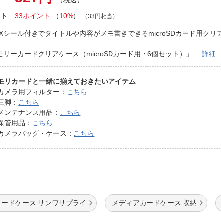
（税込）
法
よくある質問・お問合せ
ント
33ポイント
（
10%
）
（33円相当）
I
ご利用規約
DEXシール付きでタイトルや内容がメモ書きできるmicroSDカード用クリ
。
モリーカードクリアケース（microSDカード用・6個セット）」
詳細
E
モリカードと一緒に揃えておきたいアイテム
カメラ用フィルター：
こちら
三脚：
こちら
メンテナンス用品：
こちら
保管用品：
こちら
カメラバッグ・ケース：
こちら
カードケース サンワサプライ
メディアカードケース 収納