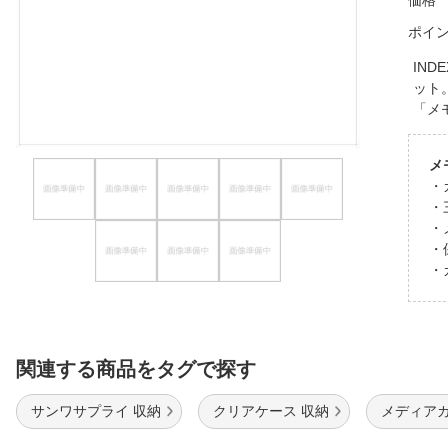
価格
ほしいもの
ポイ
お知らせ
IN
ット
「メ
メ
・
・
・
・
・
関連する商品をタグで探す
サンワサプライ 収納
クリアケース 収納
メディア