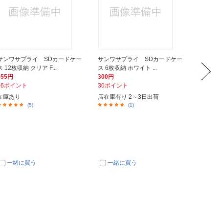
サンワサプライ SDカードケー
サンワサプライ SDカードケー
サンワ
ス 12枚収納 クリア F...
ス 6枚収納 ホワイト ...
ス 6枚収
555円
300円
300円
56ポイント
30ポイント
30ポイ
在庫あり
店在庫有り 2～3日出荷
在庫あ
(5)
(1)
一緒に買う
一緒に買う
一