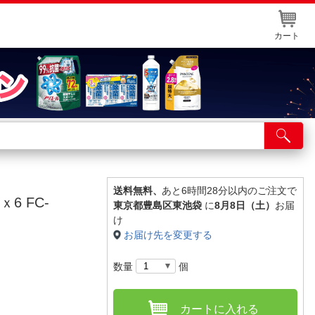
カート
店舗サービス
ット取り置き
イントカードWEB登録
送料無料、
あと6時間28分以内のご注文で
6 FC-
東京都豊島区東池袋
に
8月8日（土）
お届
舗情報・店舗一覧
け
お届け先を変更する
取り寄せ品入荷状況照会
数量
個
カートに入れる