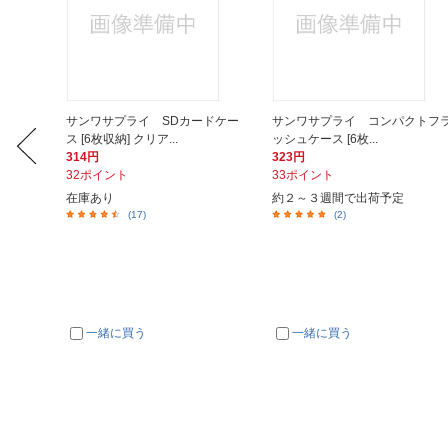
ドケー
サンワサプライ SDカードケー
サンワサプライ コンパクトフ
ス [6枚収納] クリア...
ッシュケース [6枚...
314円
323円
32ポイント
33ポイント
在庫あり
約２～３週間で出荷予定
(17)
(2)
一緒に買う
一緒に買う