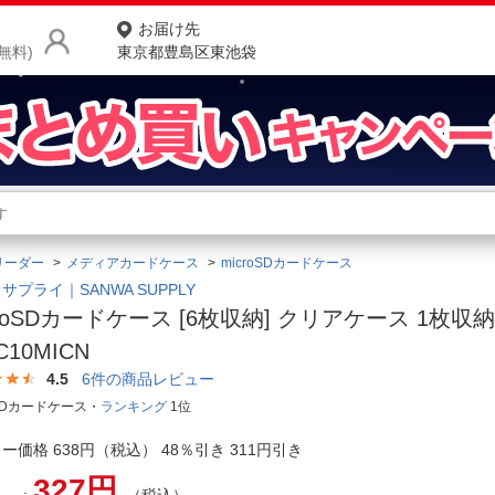
お届け先
無料)
東京都豊島区東池袋
商品をさがす
ランキングからさがす
ネ
リーダー
メディアカードケース
microSDカードケース
カテゴリ一覧からさがす
ポ
サプライ｜SANWA SUPPLY
croSDカードケース [6枚収納] クリアケース 1枚収納ｘ
店
C10MICN
お
4.5
6
件の商品レビュー
oSDカードケース・
ランキング
1位
お客様サポート
ー価格 638円（税込） 48％引き 311円引き
ご利用ガイド
327円