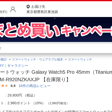
お届け先
無料)
東京都豊島区東池袋
商品をさがす
ランキングからさがす
ネ
歩数計
スマートウォッチ・ウェアラブル端末
スマートウォッチ
カテゴリ一覧からさがす
ポ
AXY｜ギャラクシー
トウォッチ Galaxy Watch5 Pro 45mm（Titan
店
SM-R920NZKAXJP 【在庫限り】
お
4.4
16
件の商品レビュー
お客様サポート
29,800円
（税込）
ント
2,980ポイント
（
10%
）
（2,980円相当）
ご利用ガイド
トドア向けのタフでスポーティなデザインが特徴のスマートウォッチ