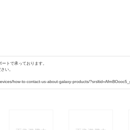
サポートで承っております。
ださい。
ces/how-to-contact-us-about-galaxy-products/?srsltid=AfmBOoo