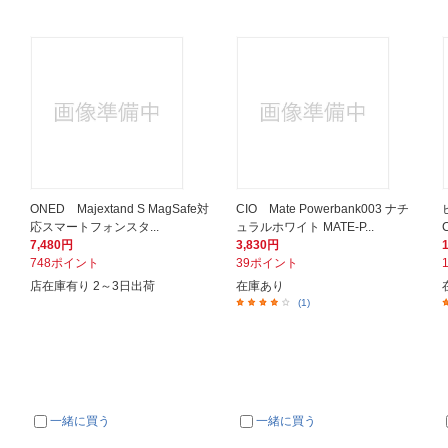
ONED Majextand S MagSafe対
CIO Mate Powerbank003 ナチ
応スマートフォンスタ...
ュラルホワイト MATE-P...
7,480円
3,830円
748ポイント
39ポイント
店在庫有り 2～3日出荷
在庫あり
(1)
一緒に買う
一緒に買う