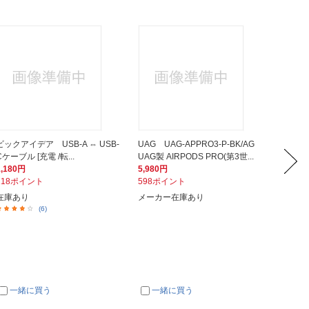
ビックアイデア USB-A ⇔ USB-
UAG UAG-APPRO3-P-BK/AG
ビックア
Cケーブル [充電 /転...
UAG製 AIRPODS PRO(第3世...
Cケーブル
1,180円
5,980円
1,380
118ポイント
598ポイント
138ポ
在庫あり
メーカー在庫あり
在庫あ
(6)
一緒に買う
一緒に買う
一