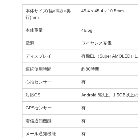
本体サイズ(幅×高さ×奥
45.4 x 45.4 x 10.5mm
行)mm
本体重量
46.5g
電源
ワイヤレス充電
ディスプレイ
有機EL（Super AMOLED
連続使用時間
約80時間
心拍センサー
有
対応OS
Android 8以上、1.5G
GPSセンサー
有
着信通知機能
有
メール通知機能
有