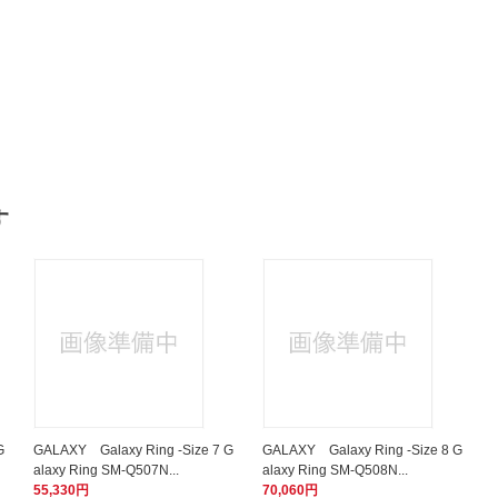
す
G
GALAXY Galaxy Ring -Size 7 G
GALAXY Galaxy Ring -Size 8 G
alaxy Ring SM-Q507N...
alaxy Ring SM-Q508N...
55,330円
70,060円