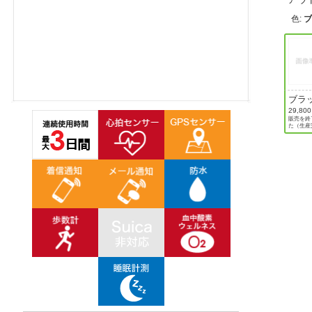
ほしいもの
色
:
お知らせ
ブラ
29,80
販売を終
た（生産