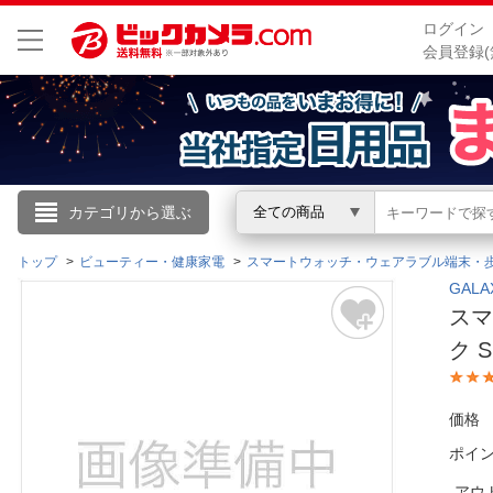
ログイン
会員登録(
こんにちは
カテゴリから選ぶ
全ての商品
ログイン
トップ
ビューティー・健康家電
スマートウォッチ・ウェアラブル端末・
GAL
スマー
新規会員登録
ク 
会員メニュー
価格
お買いもの履歴
ポイ
閲覧履歴
アウ