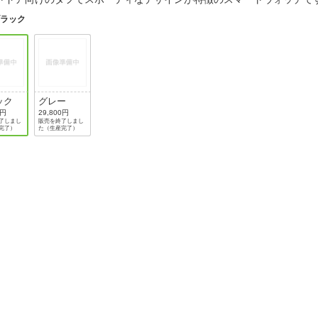
法
よくある質問・お問合せ
ブラック
I
ご利用規約
ック
グレー
E
0円
29,800円
了しまし
販売を終了しまし
完了）
た（生産完了）