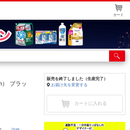
カート
店舗サービス
ット取り置き
イントカードWEB登録
販売を終了しました（生産完了）
ium） ブラッ
お届け先を変更する
舗情報・店舗一覧
取り寄せ品入荷状況照会
カートに入れる
です。
詳細