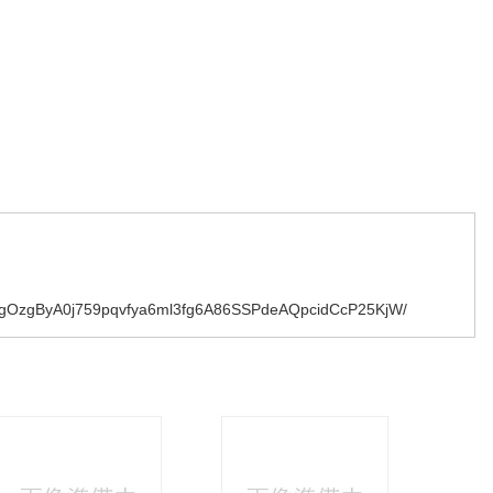
c5_gOzgByA0j759pqvfya6ml3fg6A86SSPdeAQpcidCcP25KjW/